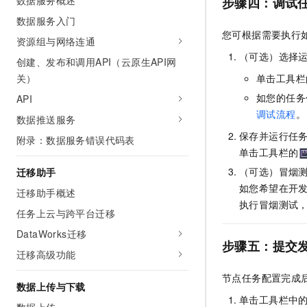
数据服务概述
步骤四：
调试
数据服务入门
您可根据需要执行
资源组与网络连通
（可选）选择
创建、发布和调用API（云原生API网
关）
单击工具栏
如您的任务
API
调试流程
。
数据推送服务
保存并运行任
附录：数据服务错误代码表
单击工具栏的
（可选）冒烟
迁移助手
如您希望在开
迁移助手概述
执行冒烟测试
任务上云与跨平台迁移
DataWorks迁移
步骤五：
提交
迁移高级功能
节点任务配置完成
数据上传与下载
单击工具栏中