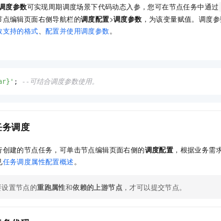
调度参数
可实现周期调度场景下代码动态入参，您可在节点任务中通过
节点编辑页面右侧导航栏的
调度配置
>
调度参数
，为该变量赋值。调度参
数支持的格式
、
配置并使用调度参数
。
ar}'
; 
--可结合调度参数使用。
任务调度
行创建的节点任务，可单击节点编辑页面右侧的
调度配置
，根据业务需
见
任务调度属性配置概述
。
要设置节点的
重跑属性
和
依赖的上游节点
，才可以提交节点。