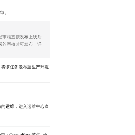
评审。
经审核直接发布上线后
员的审核才可发布，详
，
将该任务发布至生产环境
角的
运维
，进入运维中心查
一篇：
OceanBase节点