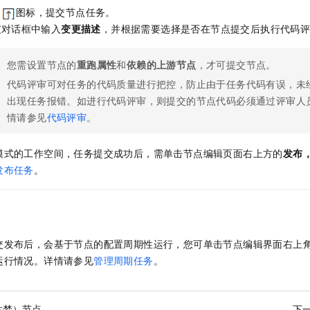
的
图标，提交节点任务。
交
对话框中输入
变更描述
，并根据需要选择是否在节点提交后执行代码
您需设置节点的
重跑属性
和
依赖的上游节点
，才可提交节点。
代码评审可对任务的代码质量进行把控，防止由于任务代码有误，未
出现任务报错。如进行代码评审，则提交的节点代码必须通过评审人
情请参见
代码评审
。
模式的工作空间，任务提交成功后，需单击节点编辑页面右上方的
发布
发布任务
。
交发布后，会基于节点的配置周期性运行，您可单击节点编辑界面右上
运行情况。详情请参见
管理周期任务
。
达梦）节点
下