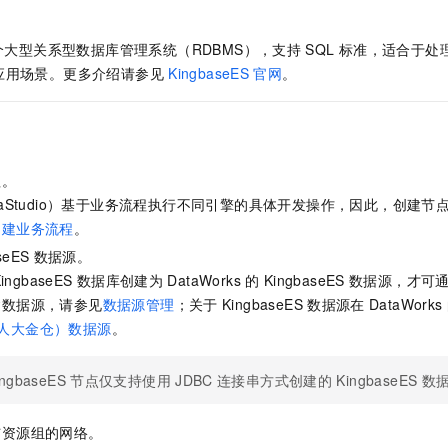
个大型关系型数据库管理系统（RDBMS），支持
SQL
标准，适合于处
应用场景。更多介绍请参见
KingbaseES
官网
。
程。
taStudio）基于业务流程执行不同引擎的具体开发操作，因此，创建
创建业务流程
。
seES
数据源。
ingbaseES
数据库创建为
DataWorks
的
KingbaseES
数据源，才可
建数据源，请参见
数据源管理
；关于
KingbaseES
数据源在
DataWorks
ES（人大金仓）数据源
。
ingbaseES
节点仅支持使用
JDBC
连接串方式创建的
KingbaseES
数
与资源组的网络。