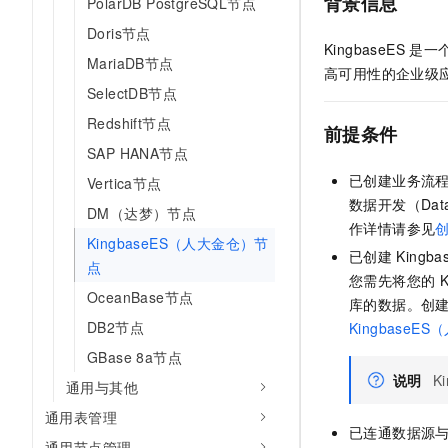
背景信息
PolarDB PostgreSQL节点
Doris节点
KingbaseES
是一
MariaDB节点
高可用性的企业级
SelectDB节点
Redshift节点
前提条件
SAP HANA节点
已创建业务流
Vertica节点
数据开发（Da
DM（达梦）节点
作详情请参见
KingbaseES（人大金仓）节
已创建
Kingba
点
您需先将您的
K
OceanBase节点
库的数据。创
DB2节点
Kingbase
GBase 8a节点
说明
K
通用与其他
通用表管理
已连通数据源
通用节点管理