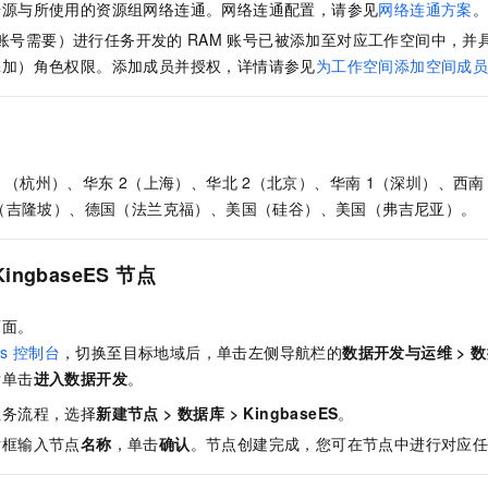
据源与所使用的资源组网络连通。网络连通配置，请参见
网络连通方案
账号需要）进行任务开发的
RAM
账号已被添加至对应工作空间中，并
添加）角色权限。添加成员并授权，详情请参见
为工作空间添加空间成
1（杭州）、华东
2（上海）、华北
2（北京）、华南
1（深圳）、西南
（吉隆坡）、德国（法兰克福）、美国（硅谷）、美国（弗吉尼亚）。
KingbaseES
节点
页面。
s
控制台
，切换至目标地域后，单击左侧导航栏的
数据开发与运维
>
数
后单击
进入
数据开发
。
业务流程，选择
新建节点
>
数据库
>
KingbaseES
。
话框输入节点
名称
，单击
确认
。节点创建完成，您可在节点中进行对应