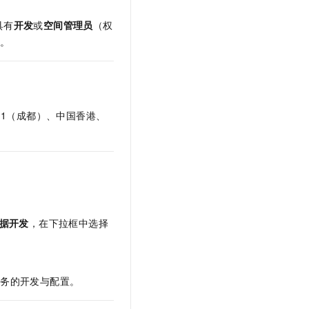
。
具有
开发
或
空间管理员
（权
员
。
1（成都）、中国香港、
据开发
，在下拉框中选择
任务的开发与配置。