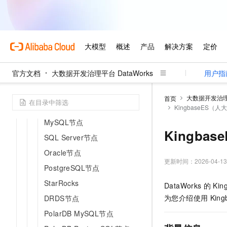
Hologres
AnalyticDB for PostgreSQL
AnalyticDB for MySQL
ClickHouse SQL
EMR
官方文档
大数据开发治理平台 DataWorks
用户指
CDH
算法
大数据开发治理平
首页
数据库
KingbaseES（
MySQL节点
Kingba
SQL Server节点
Oracle节点
更新时间：
2026-04-13
PostgreSQL节点
StarRocks
DataWorks
的
Kin
为您介绍使用
King
DRDS节点
PolarDB MySQL节点