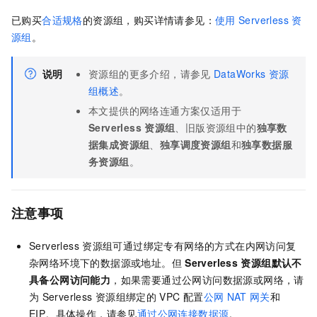
已购买
合适规格
的资源组，购买详情请参见：
使用
Serverless
资
源组
。
说明
资源组的更多介绍，请参见
DataWorks
资源
组概述
。
本文提供的网络连通方案仅适用于
Serverless
资源组
、旧版资源组中的
独享数
据集成资源组
、
独享调度资源组
和
独享数据服
务资源组
。
注意事项
Serverless
资源组可通过绑定专有网络的方式在内网访问复
杂网络环境下的数据源或地址。但
Serverless
资源组默认不
具备公网访问能力
，如果需要通过公网访问数据源或网络，请
为
Serverless
资源组绑定的
VPC
配置
公网
NAT
网关
和
EIP。具体操作，请参见
通过公网连接数据源
。