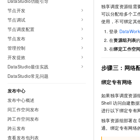
DataStudio功能引导
独享调度资源组需
节点开发
可以分配给多个工
节点调试
使用，不可绑定其
节点调度配置
登录
DataWork
节点发布
在
资源组列表
管理控制
在
绑定工作空
开发提效
DataStudio最佳实践
步骤三：网络
DataStudio常见问题
绑定专有网络
发布中心
如果独享调度资源
发布中心概述
Shell
访问自建数据
同工作空间发布
进行以下绑定专有
跨工作空间发布
独享资源组部署在
通。绑定专有网络
跨云发布
查看发布包列表