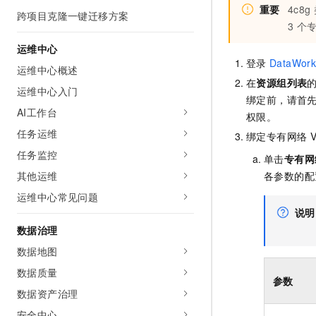
重要
4c8g
跨项目克隆一键迁移方案
3
个
运维中心
登录
DataWork
运维中心概述
在
资源组列表
运维中心入门
绑定前，请首
AI工作台
权限。
任务运维
绑定专有网络
任务监控
单击
专有网
各参数的配
其他运维
运维中心常见问题
说明
数据治理
数据地图
数据质量
参数
数据资产治理
安全中心