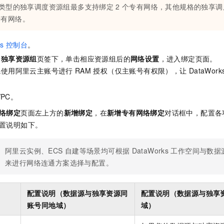
类型的独享调度资源组最多支持绑定
2
个专有网络，其他规格的独享调
专有网络。
s
控制台
。
的
独享资源组
页签下，单击相应资源组后的
网络设置
，进入绑定页面。
先使用阿里云主账号进行
RAM
授权（仅主账号有权限），让
DataWork
VPC。
络绑定
页面左上方的
新增绑定
，在
新增专有网络绑定
对话框中，配置各
置说明如下。
阿里云实例、ECS
自建等场景均可根据
DataWorks
工作空间与数据
来进行网络连通方案选择与配置。
配置说明（数据源与独享资源同
配置说明（数据源与独享
账号同地域）
域）