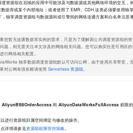
调度资源组在后续的应用中可能涉及与数据源或其他网络环境的交互，
建数据库或某个内部地址；或者使用了
EMR、CDH
这类必须要使用独
下，独享调度资源组与数据源间或引擎间的网络连通方案和白名单注意
果您暂无连通数据库实例的需求，只是为了缓解因公共调度资源组的资
问题，则无需关注本文涉及的网络相关问题。您可以购买任意可用区的
进行网络相关配置。
ataWorks
独享数据调度资源组默认可访问公网，由于使用共享带宽，
果对公网有强依赖请使用
Serverless
资源组
。
有
AliyunBSSOrderAccess
和
AliyunDataWorksFullAccess
权限
。
可以进行资源组归属空间绑定与修改的操作。
限点详情请参见
资源组权限管控策略
。