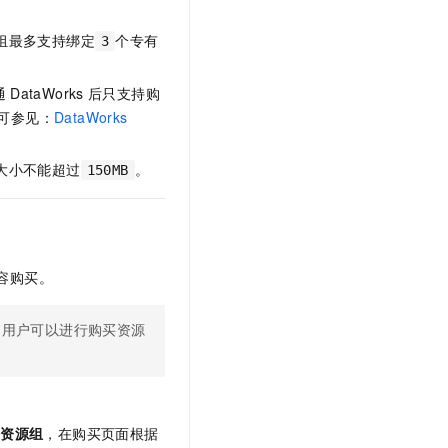
组最多支持绑定
个专有
3
通
DataWorks
后只支持购
可参见：
DataWorks
大小不能超过
。
150MB
容购买。
的用户可以进行购买资源
度资源组
，在购买页面根据