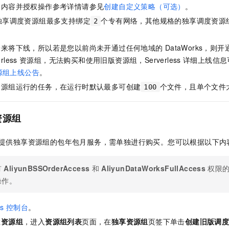
略内容并授权操作参考详情请参见
创建自定义策略（可选）
。
独享调度资源组最多支持绑定
个专有网络，其他规格的独享调度资源
2
未来将下线，所以若是您以前尚未开通过任何地域的
DataWorks，则开
rless
资源组，无法购买和使用旧版资源组，Serverless
详细上线信息
源组上线公告
。
资源组运行的任务，在运行时默认最多可创建
个文件，且单个文件
100
资源组
提供独享资源组的包年包月服务，需单独进行购买。您可以根据以下内
有
AliyunBSSOrderAccess
和
AliyunDataWorksFullAccess
权限
操作。
s
控制台
。
栏
资源组
，进入
资源组列表
页面，在
独享资源组
页签下单击
创建旧版调