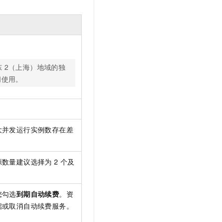
东
2（上海）地域的独
间使用。
大并发运行实例数存在差
源数量建议选择为
2
个及
您勾选
到期自动续费
。资
启或取消自动续费服务。