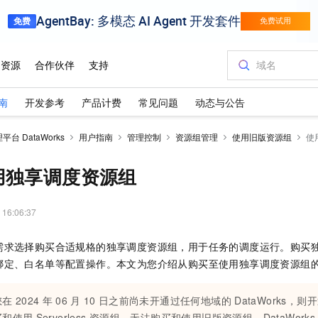
南
开发参考
产品计费
常见问题
动态与公告
台 DataWorks
用户指南
管理控制
资源组管理
使用旧版资源组
使
用独享调度资源组
 16:06:37
需求选择购买合适规格的独享调度资源组，用于任务的调度运行。购买
绑定、白名单等配置操作。本文为您介绍从购买至使用独享调度资源组
您在
2024
年
06
月
10
日之前尚未开通过任何地域的
DataWorks，则
买和使用
Serverless
资源组，无法购买和使用旧版资源组。DataWorks