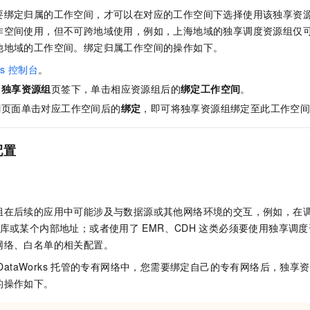
要绑定归属的工作空间，才可以在对应的工作空间下选择使用该独享资
作空间使用，但不可跨地域使用，例如，上海地域的独享调度资源组仅
他地域的工作空间。绑定归属工作空间的操作如下。
s
控制台
。
的
独享资源组
页签下，单击相应资源组后的
绑定工作空间
。
间
页面单击对应工作空间后的
绑定
，即可将独享资源组绑定至此工作空
配置
组在后续的应用中可能涉及与数据源或其他网络环境的交互，例如，在
库或某个内部地址；或者使用了
EMR、CDH
这类必须要使用独享调度
网络、白名单的相关配置。
DataWorks
托管的专有网络中，您需要绑定自己的专有网络后，独享资
的操作如下。