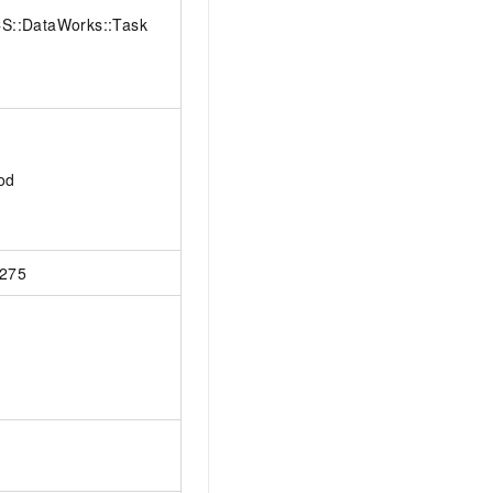
S::DataWorks::Task
od
275