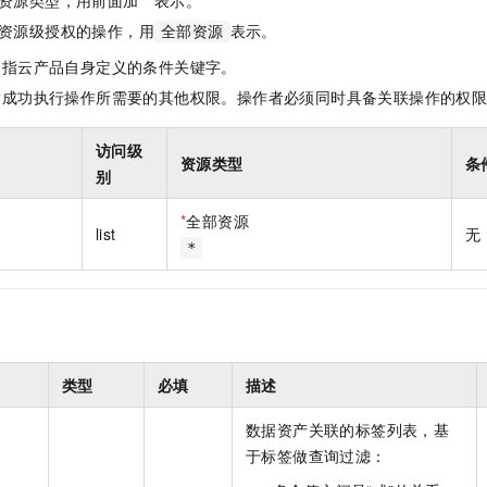
资源类型，用前面加 * 表示。
资源级授权的操作，用
表示。
全部资源
是指云产品自身定义的条件关键字。
指成功执行操作所需要的其他权限。操作者必须同时具备关联操作的权
访问级
资源类型
条
别
*
全部资源
list
无
*
类型
必填
描述
数据资产关联的标签列表，基
于标签做查询过滤：