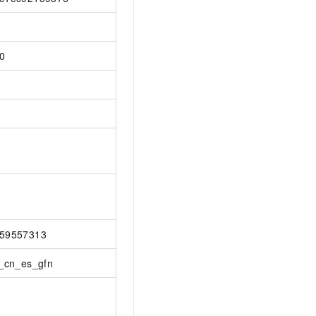
0
59557313
i_cn_es_gfn