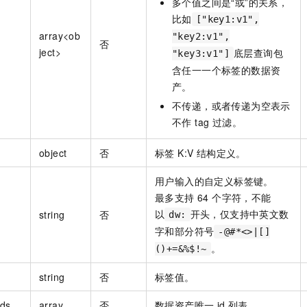
多个值之间是“或”的关系，
比如
["key1:v1",
array<ob
"key2:v1",
否
ject>
底层查询包
"key3:v1"]
含任一一个标签的数据资
产。
不传递，或者传递为空表示
不作 tag 过滤。
object
否
标签 K:V 结构定义。
用户输入的自定义标签键。
最多支持 64 个字符，不能
以
开头，仅支持中英文数
string
否
dw:
字和部分符号
-@#*<>|[]
。
()+=&%$!~
string
否
标签值。
Ids
array
否
数据资产唯一 id 列表