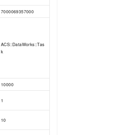
7000069357000
ACS::DataWorks::Tas
k
10000
1
10