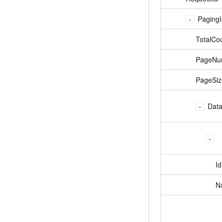
PagingI
TotalCo
PageNu
PageSiz
Data
Id
N