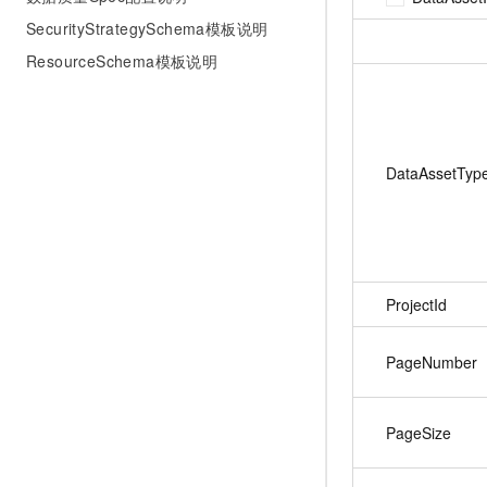
SecurityStrategySchema模板说明
ResourceSchema模板说明
DataAssetTyp
ProjectId
PageNumber
PageSize