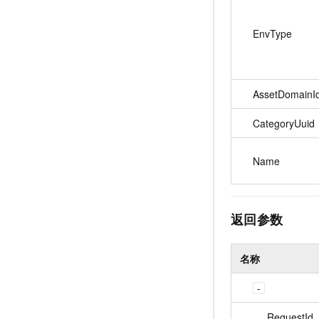
EnvType
AssetDomainI
CategoryUuid
Name
返回参数
名称
RequestId