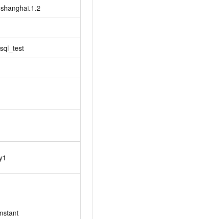
-shanghai.1.2
sql_test
y1
nstant