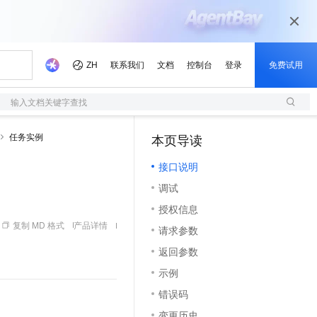
输入文档关键字查找
任务实例
本页导读
（1）
接口说明
调试
授权信息
复制 MD 格式
产品详情
请求参数
返回参数
示例
错误码
变更历史