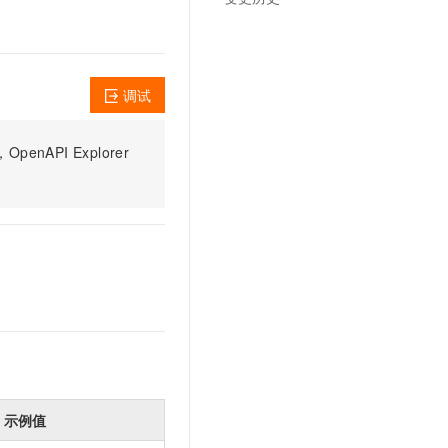
调试
PI Explorer
示例值