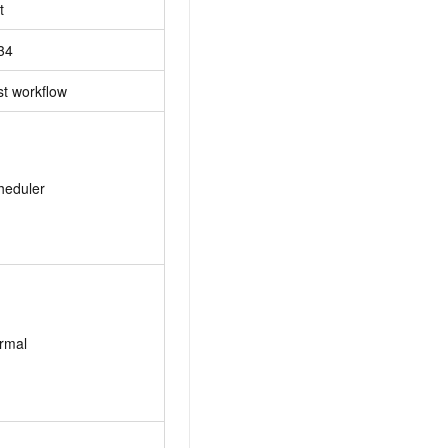
t
34
st workflow
heduler
rmal