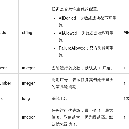
任务是否允许重跑的配置。
AllDenied：失败或成功都不可重
跑
ode
string
Al
AllAllowed：失败或成功均可重
跑
FailureAllowed：只有失败可重
跑
ber
integer
当前运行的次数，默认从 1 开始。
1
周期序号。表示任务实例处于当天
Number
integer
1
的第几轮周期。
Id
long
基线 ID。
12
任务运行优先级，最小值 1，最大
integer
值 8。取值越大，优先级越高。默
1
认优先级为 1。