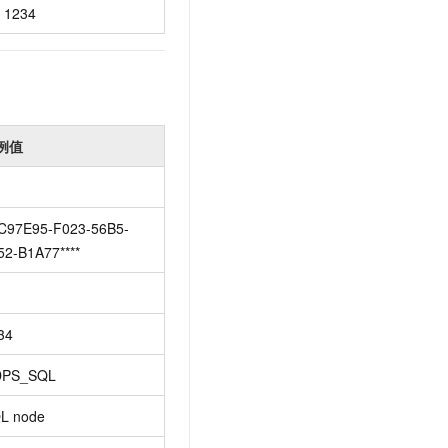
1234
例值
C97E95-F023-56B5-
52-B1A77****
34
PS_SQL