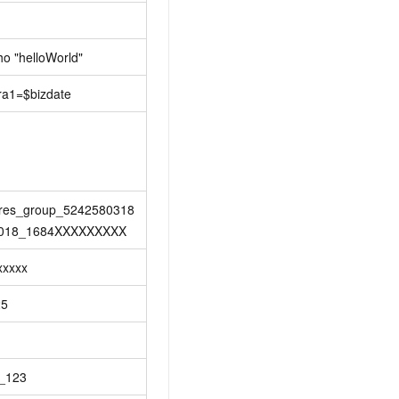
ho "helloWorld"
ra1=$bizdate
res_group_5242580318
018_1684XXXXXXXXX
xxxxx
25
_123