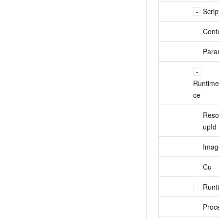
Scrip
Cont
Para
Runtim
ce
Reso
upId
Imag
Cu
Runt
Proc