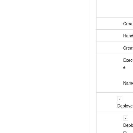
Crea
Hand
Crea
Exec
e
Nam
Deploye
Depl
m