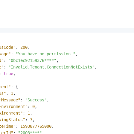
usCode"
:
200
,
sage"
:
"You have no permission."
,
d"
:
"0bc1ec92159376****"
,
e"
:
"Invalid.Tenant.ConnectionNotExists"
,
:
true
,
ment"
:
{
us"
:
1
,
rMessage"
:
"Success"
,
Environment"
:
0
,
vironment"
:
1
,
kingStatus"
:
7
,
teTime"
:
1593877765000
,
lerId"
:
"2003****"
,