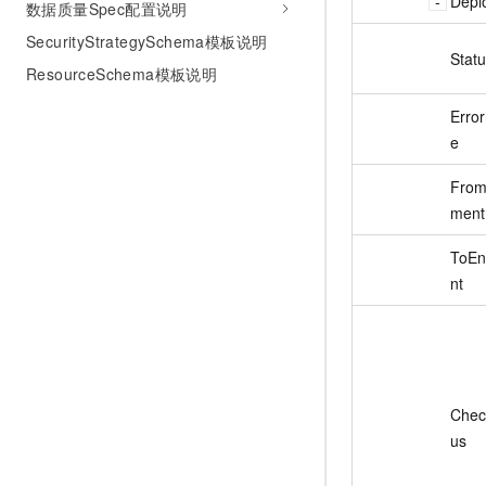
Depl
数据质量Spec配置说明
SecurityStrategySchema模板说明
Stat
ResourceSchema模板说明
Erro
e
From
ment
ToEn
nt
Chec
us