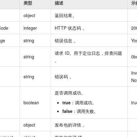
类型
描述
示
object
返回结果。
Code
integer
HTTP 状态码 。
20
age
string
错误信息 。
Yo
请求 ID。用于定位日志，排查问题
string
0b
。
In
string
错误码 。
No
是否调用成功。
boolean
true
：调用成功。
tru
false
：调用失败。
object
发布包的详情 。