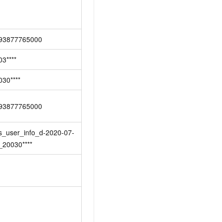
93877765000
03****
030****
93877765000
s_user_info_d-2020-07-
_20030****