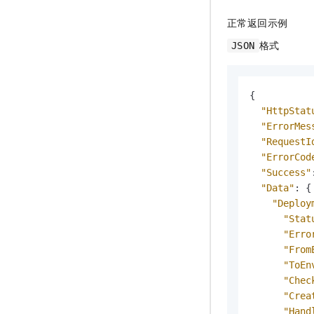
正常返回示例
格式
JSON
{
"HttpStat
"ErrorMes
"RequestI
"ErrorCod
"Success"
"Data"
:
{
"Deploy
"Stat
"Erro
"From
"ToEn
"Chec
"Crea
"Hand