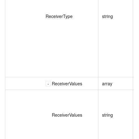
ReceiverType
string
ReceiverValues
array
ReceiverValues
string
D