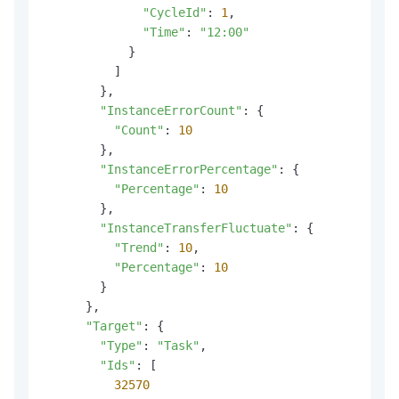
"CycleId"
: 
1
,

"Time"
: 
"12:00"
            }

          ]

        },

"InstanceErrorCount"
: {

"Count"
: 
10
        },

"InstanceErrorPercentage"
: {

"Percentage"
: 
10
        },

"InstanceTransferFluctuate"
: {

"Trend"
: 
10
,

"Percentage"
: 
10
        }

      },

"Target"
: {

"Type"
: 
"Task"
,

"Ids"
: [

32570