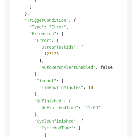
      ]

    },

"TriggerCondition"
: {

"Type"
: 
"Error"
,

"Extension"
: {

"Error"
: {

"StreamTaskIds"
: [

123123
          ],

"AutoRerunAlertEnabled"
: false

        },

"Timeout"
: {

"TimeoutInMinutes"
: 
10
        },

"UnFinished"
: {

"UnFinishedTime"
: 
"12:00"
        },

"CycleUnfinished"
: {

"CycleAndTime"
: [

            {
