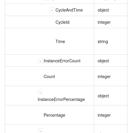
CycleAndTime
object
CycleId
integer
Time
string
InstanceErrorCount
object
Count
integer
object
InstanceErrorPercentage
Percentage
integer