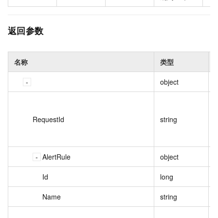
返回参数
名称
类型
object
RequestId
string
AlertRule
object
Id
long
Name
string