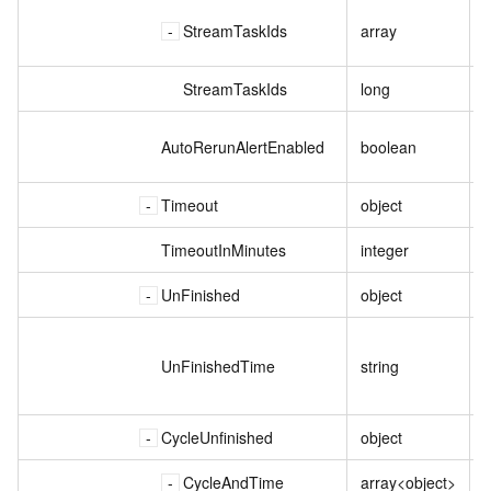
StreamTaskIds
array
StreamTaskIds
long
AutoRerunAlertEnabled
boolean
Timeout
object
TimeoutInMinutes
integer
UnFinished
object
UnFinishedTime
string
CycleUnfinished
object
CycleAndTime
array<object>