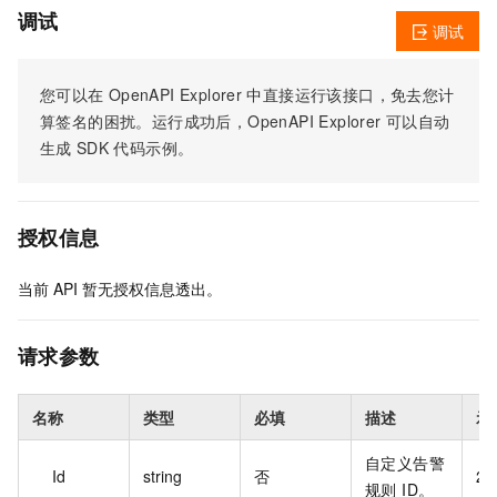
调试
调试
您可以在
OpenAPI Explorer
中直接运行该接口，免去您计
算签名的困扰。运行成功后，OpenAPI Explorer
可以自动
生成
SDK
代码示例。
授权信息
当前
API
暂无授权信息透出。
请求参数
名称
类型
必填
描述
示
自定义告警
Id
string
否
28
规则 ID。