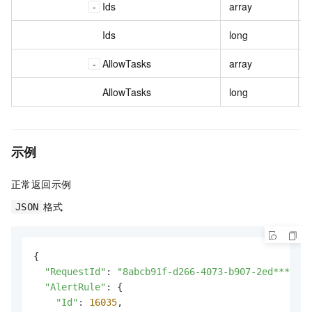
Ids
array
Ids
long
AllowTasks
array
AllowTasks
long
示例
正常返回示例
格式
JSON
{

"RequestId"
: 
"8abcb91f-d266-4073-b907-2ed****"
,

"AlertRule"
: {

"Id"
: 
16035
,
