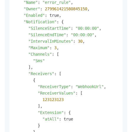
"Name"
: 
"error_rule"
,

"Owner"
: 
279961421580845150
,

"Enabled"
: true,

"Notification"
: {

"SilenceStartTime"
: 
"00:00:00"
,

"SilenceEndTime"
: 
"00:00:00"
,

"IntervalInMinutes"
: 
30
,

"Maximum"
: 
3
,

"Channels"
: [

"Sms"
      ],

"Receivers"
: [

        {

"ReceiverType"
: 
"WebhookUrl"
,

"ReceiverValues"
: [

123123123
          ],

"Extension"
: {

"atAll"
: true

          }

        }
