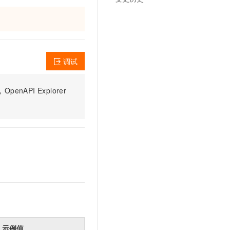
调试
PI Explorer
示例值