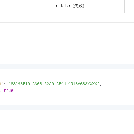
false（失败）
d"
:
"88198F19-A36B-52A9-AE44-4518A688XXXX"
,
:
true