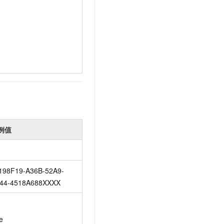
例值
198F19-A36B-52A9-
44-4518A688XXXX
e