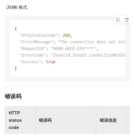
格式
JSON
{

"HttpStatusCode"
: 
200
,

"ErrorMessage"
: 
"The connection does not exist."
"RequestId"
: 
"0000-ABCD-EFG****"
,

"ErrorCode"
: 
"Invalid.Tenant.ConnectionNotExists
"Success"
: 
true
}
错误码
HTTP
status
错误码
错误信息
描
code