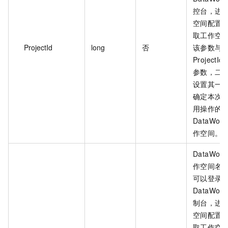
控台，进
空间配置
取工作空间
ProjectId
long
否
该参数与
ProjectIden
参数，二
设置其一
确定本次 A
用操作的
DataWork
作空间。
DataWork
作空间名称
可以登录
DataWork
制台，进
空间配置
取工作空