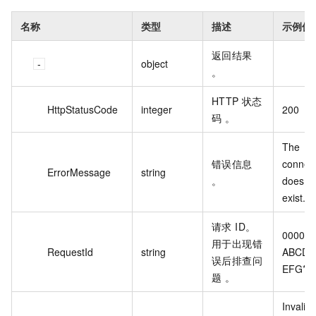
名称
类型
描述
示例值
返回结果
object
。
HTTP 状态
HttpStatusCode
integer
200
码 。
The 
错误信息
connect
ErrorMessage
string
。
does no
exist.
请求 ID。
0000-
用于出现错
RequestId
string
ABCD-
误后排查问
EFG***
题 。
Invalid