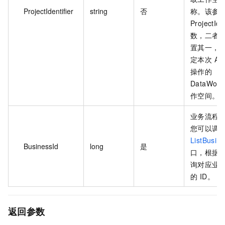
ProjectIdentifier
string
否
称。该参
ProjectId
数，二者
置其一，
定本次 AP
操作的
DataWork
作空间。
业务流程的
您可以调
ListBusin
BusinessId
long
是
口，根据
询对应业
的 ID。
返回参数