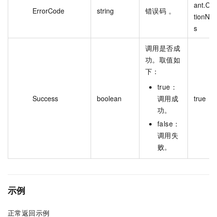
ant.Co
ErrorCode
string
错误码 。
tionNot
s
调用是否成
功。取值如
下：
true：
Success
boolean
调用成
true
功。
false：
调用失
败。
示例
正常返回示例