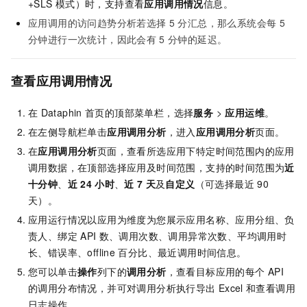
+SLS
模式）时，支持查看
应用调用情况
信息。
应用调用的访问趋势分析若选择
5
分汇总，那么系统会每
5
分钟进行一次统计，因此会有
5
分钟的延迟。
查看应用调用情况
在
Dataphin
首页的顶部菜单栏，选择
服务
>
应用运维
。
在左侧导航栏单击
应用调用分析
，进入
应用调用分析
页面。
在
应用调用分析
页面，查看所选应用下特定时间范围内的应用
调用数据，在顶部选择应用及时间范围，支持的时间范围为
近
十分钟
、
近
24
小时
、
近
7
天
及
自定义
（可选择最近
90
天）。
应用运行情况以应用为维度为您展示应用名称、应用分组、负
责人、绑定
API
数、调用次数、调用异常次数、平均调用时
长、错误率、offline
百分比、最近调用时间信息。
您可以单击
操作
列下的
调用分析
，查看目标应用的每个
API
的调用分布情况，并可对调用分析执行导出
Excel
和查看调用
日志操作。