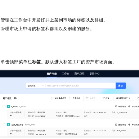
于管理在工作台中开发好并上架到市场的标签以及群组。
于管理市场上申请的标签和群组以及创建的服务。
，单击顶部菜单栏
标签
。默认进入标签工厂的资产市场页面。