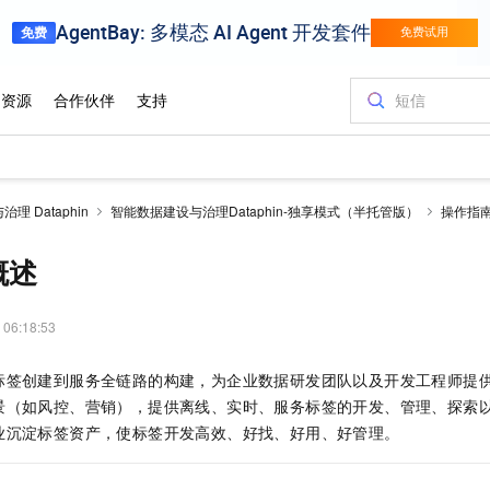
理 Dataphin
智能数据建设与治理Dataphin-独享模式（半托管版）
操作指
概述
 06:18:53
标签创建到服务全链路的构建，为企业数据研发团队以及开发工程师提
景（如风控、营销），提供离线、实时、服务标签的开发、管理、探索
业沉淀标签资产，使标签开发高效、好找、好用、好管理。