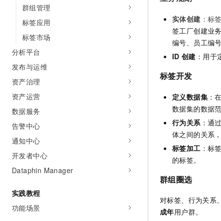
群组管理
实体创建
：标
标签应用
签工厂创建业
标签市场
编号、员工编
分析平台
ID
创建
：用于
发布与运维
标签开发
资产治理
资产运营
定义数据集
：
数据集的
数据
数据服务
行为关系
：
通
告警中心
体之间的关系
通知中心
标签加工
：标
开发者中心
的标签。
Dataphin Manager
群组圈选
实践教程
对标签、行为关系
功能场景
成年
用户群。