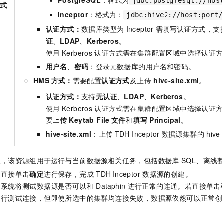
PostgreSQL
：格式为
jdbc:postgresql://hos
方式
Inceptor
：格式为：
jdbc:hive2://host:port
认证方式：
数据库类型为
Inceptor
需填写认证方式，支
证
、
LDAP
、
Kerberos
。
使用
Kerberos
认证方式需在集群配置区域中选择认证
用户名
、
密码
：登录元数据库的用户名和密码。
HMS
方式：
需要配置
认证方式
及上传
hive-site.xml
。
认证方式：
支持
无认证
、
LDAP
、
Kerberos
。
使用
Kerberos
认证方式需在集群配置区域中选择认证
要
上传
Keytab File
文件
和
填写
Principal
。
hive-site.xml
：上传
TDH Inceptor
数据源集群的
hive
组
，该资源组用于运行与当前数据源相关任务，包括数据库
SQL、离线
或直接单击
确定
进行保存，完成
TDH Inceptor
数据源的创建。
，系统将测试数据源是否可以和
Dataphin
进行正常的连通。若直接单击
进行测试连接，但即使所选中的集群均连接失败，数据源依然可以正常