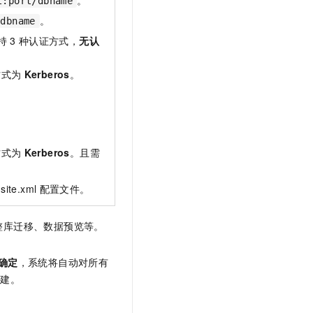
。
t:port/dbname
。
/dbname
持
3
种认证方式，
无认
方式为
Kerberos
。
方式为
Kerberos
。且需
-site.xml
配置文件。
整库迁移、数据预览等。
确定
，系统将自动对所有
创建。