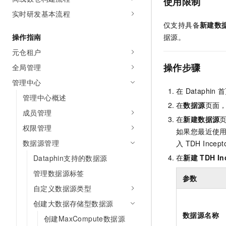
使用限制
实时研发基本流程
仅支持具备
新建数
操作指南
据源。
元仓租户
操作步骤
全局管理
管理中心
在
Dataphin
首
管理中心概述
在
数据源
页面
成员管理
在
新建数据源
权限管理
如果您最近使
数据源管理
入
TDH Incept
在
新建
TDH In
Dataphin支持的数据源
管理数据源标签
参数
自定义数据源类型
创建大数据存储型数据源
数据源名称
创建MaxCompute数据源