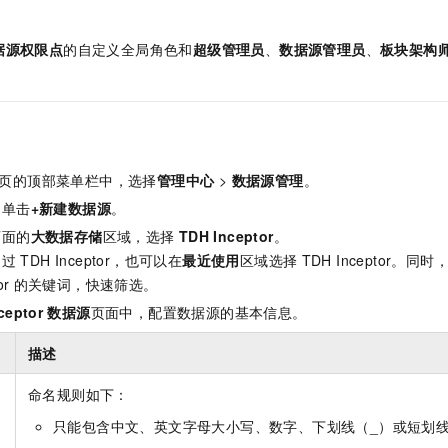
据源权限点
的自定义全局角色和
超级管理员
、
数据源管理员
、
板块架构
页的顶部菜单栏中，选择
管理中心
>
数据源管理
。
，单击
+新建数据源
。
页面的
大数据存储
区域，选择
TDH Inceptor
。
用过
TDH Inceptor，也可以在
最近使用
区域选择
TDH Inceptor
or
的关键词，快速筛选。
ceptor
数据源
页面中，配置数据源的基本信息。
描述
命名规则如下：
只能包含中文、英文字母大小写、数字、下划线（_）或短划线