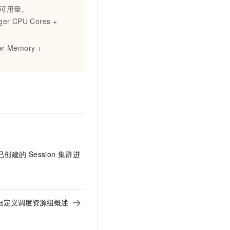
存可用量。
er CPU Cores +
r Memory +
已创建的
Session
集群进
自定义调度资源组概述