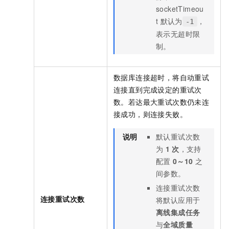
socketTimeou
t
默认为
，
-1
表示无超时限
制。
数据库连接超时，将自动重试
连接直到完成设定的重试次
数。若达最大重试次数仍未连
接成功，则连接失败。
说明
默认重试次数
为
1
次
，支持
配置
0～10
之
间参数。
连接重试次数
连接重试次数
将默认应用于
离线集成任务
与
全域质量