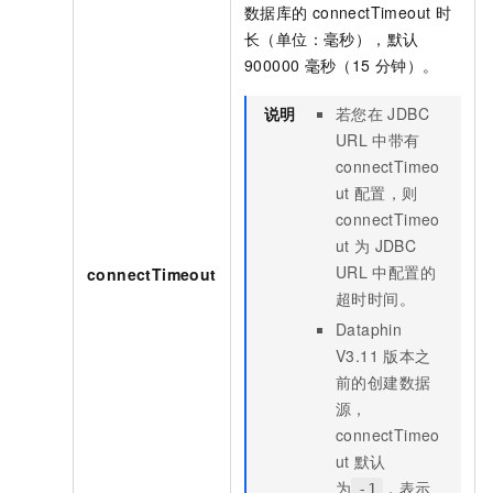
数据库的
connectTimeout
时
长（单位：毫秒），默认
900000
毫秒（15
分钟）。
说明
若您在
JDBC
URL
中带有
connectTimeo
ut
配置，则
connectTimeo
ut
为
JDBC
URL
中配置的
connectTimeout
超时时间。
Dataphin
V3.11
版本之
前的创建数据
源，
connectTimeo
ut
默认
为
，表示
-1