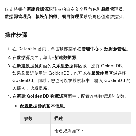
仅支持拥有
新建数据源
权限点的自定义全局角色和
超级管理员
、
数据源管理员
、
板块架构师
、
项目管理员
系统角色创建数据源。
操作步骤
在
Dataphin
首页，单击顶部菜单栏
管理中心
>
数据源管理
。
在
数据源
页面，单击
+新建数据源
。
在
新建数据源
页面的
关系型数据库
区域，选择
GoldenDB。
如果您最近使用过
GoldenDB，也可以在
最近使用
区域选择
GoldenDB。同时，您也可以在搜索框中，输入
GoldenDB
的
关键词，快速搜索。
在
新建
GoldenDB
数据源
页面中，配置连接数据源的参数。
配置数据源的基本信息。
参数
描述
命名规则如下：