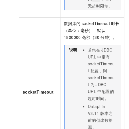
无超时限制。
数据库的
socketTimeout
时长
（单位：毫秒），默认
1800000
毫秒（30
分钟）。
说明
若您在
JDBC
URL
中带有
socketTimeou
t
配置，则
socketTimeou
t
为
JDBC
URL
中配置的
socketTimeout
超时时间。
Dataphin
V3.11
版本之
前的创建数据
源，