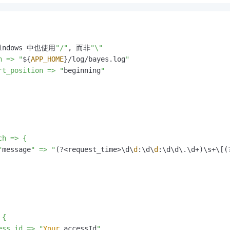
windows 中也使用
"/"
, 而非
"\"

h => "
${
APP_HOME
}/log/bayes.
log
"

rt_position => "
beginning
"

h => {

"
message
" => "
(?<request_time>\d\
d
:\d\
d
:\d\d\.\d+)\s+\[(
{

ess_id => "
Your
 accessId
"
