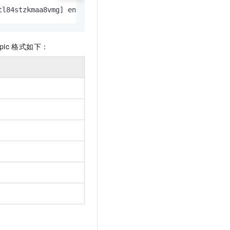
tl84stzkmaa8vmg] end /web/v1/project/fhp4clxfbu0w3ym2n7e
pic
格式如下：