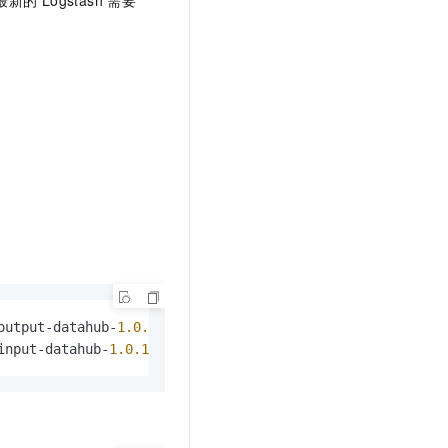
最新的
Logstash
需要
output-datahub-
1.0
.10
.
gem
input-datahub-
1.0
.10
.
gem