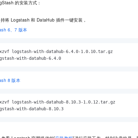
gStash
的安装方式：
支持将
Logstash
和
DataHub
插件一键安装，
ash 6、7
版本
xzvf logstash-with-datahub-6.4.0-1.0.10.tar.gz

gstash-with-datahub-6.4.0
ash 8
版本
xzvf logstash-with-datahub-8.10.3-1.0.12.tar.gz

gstash-with-datahub-8.10.3