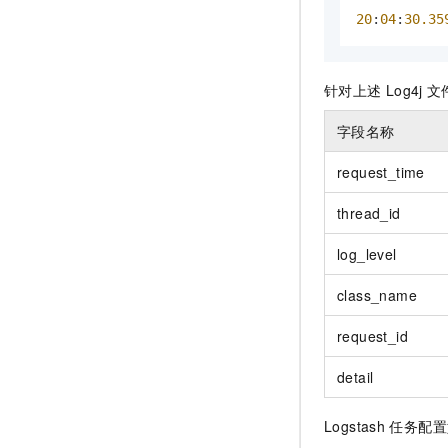
20
:
04
:
30.35
针对上述
Log4j
文
字段名称
request_time
thread_id
log_level
class_name
request_id
detail
Logstash
任务配置