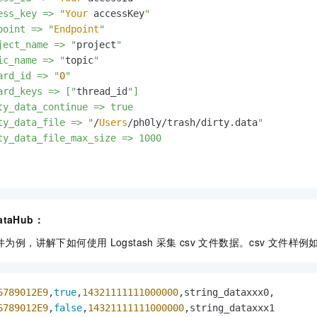
ess_key => "
Your
 accessKey
"

point => "
Endpoint
"

ject_name => "
project
"

ic_name => "
topic
"

ard_id => "
0
"

ard_keys => ["
thread_id
"]

ty_data_continue => true

ty_data_file => "
/
Users
/ph0ly/trash/dirty.
data
"

ty_data_file_max_size => 1000

ataHub：
件为例，讲解下如何使用
Logstash
采集
csv
文件数据。csv
文件样例
6789012E9
,
true
,
14321111111000000
6789012E9
,
false
,
14321111111000000
,string_dataxxx1