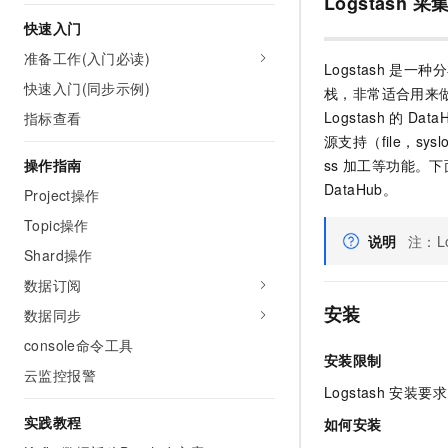
Logstash
采
快速入门
准备工作(入门必读)
Logstash
是一种分
快速入门(同步示例)
栈，非常适合用来
Logstash
的
DataH
指标查看
源支持（file，syslo
操作指南
ss
加工等功能。下
DataHub。
Project操作
Topic操作
说明
注：Log
Shard操作
数据订阅
安装
数据同步
console命令工具
安装限制
云监控报警
Logstash
安装要求
实践教程
如何安装