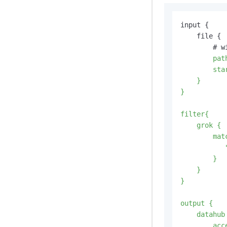
input {

    file {

        # 
        pat
        sta
    }

}

filter{

    grok {

        matc
           
        }

    }

}

output {

    datahub 
        acc