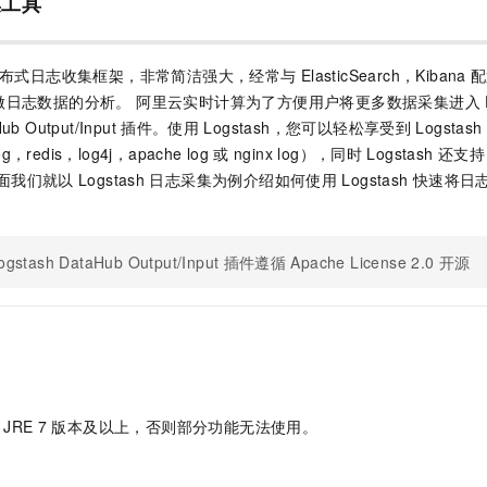
集工具
布式日志收集框架，非常简洁强大，经常与
ElasticSearch，Kibana
配
做日志数据的分析。 阿里云实时计算为了方便用户将更多数据采集进入
ub Output/Input
插件。使用
Logstash，您可以轻松享受到
Logstash
g，redis，log4j，apache log
或
nginx log），同时
Logstash
还支持
面我们就以
Logstash
日志采集为例介绍如何使用
Logstash
快速将日
stash DataHub Output/Input
插件遵循
Apache License 2.0
开源
JRE 7
版本及以上，否则部分功能无法使用。