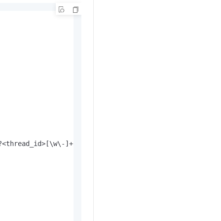
?<thread_id>[\w\-]+)\]\s+(?<log_level>\w+)\s+(?<class_na