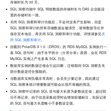
存储时长为
30
天。
SQL
洞察功能中
SQL
明细数据的存储时长与
DAS
企业版设
置的存储时长一致。
关闭
SQL
洞察和审计功能后，不会对业务产生影响，但是
SQL
洞察和审计的所有存储数据会被清空，请将数据导出并
保存至本地后，再关闭
SQL
洞察和审计功能。详情请参见
关
闭
SQL
洞察和审计
。
挂载到
PolarDB-X
1.0（DRDS）的
RDS MySQL
实例执行一
条
SQL
语句时，由于水平拆分（分库分表）原因，会在
RDS
MySQL
实例上产生多条
SQL
日志。
数据库实例的数据迁移会引起闪断，迁移期间
SQL
洞察丢失
部分数据是符合预期的。
当数据库实例负载非常高时，会丢失少量记录，因此通过
SQL
洞察来统计增量数据可能会出现不准确的情况。
SQL
洞察中记录的
SQL
语句最大长度为参数设定值，超过部
分不再记录。由于信息采集处理时会增加前缀标注，实际记录
的
SQL
语句最大长度略小于参数设定值。