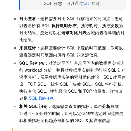
SQL
日志，可以通过
审计
功能。
对比查看
：选择需要对比
SQL
洞察结果的时间点，您可
以查看所有
SQL
执行耗时分布
、
执行耗时
、
执行次数
的
对比结果。您还可以在
请求对比列表
区域内查看详细的对
比结果。
来源统计
：选择需要统计
SQL
来源的时间范围，你可以
查看选定时间范围内所有
SQL
的来源信息。
SQL Review
：对选定区间与基准区间内的数据库实例进
行
workload
分析，并且对数据库实例中运行的
SQL
进行
深度分析，展示数据库实例的索引优化建议、SQL
改写建
议、TOP SQL、新增
SQL、失败
SQL、SQL
特征分析、
执行变化
SQL、性能恶化
SQL
和
TOP
流量表。详情请
参见
SQL Review
。
相关
SQL
识别
：选择需要查看的指标，单击
分析
按钮，
经过
1～5
分钟的时间，即可以定位到在选定时间范围内
和相关指标变化趋势最相似的
SQL
及其详细信息。