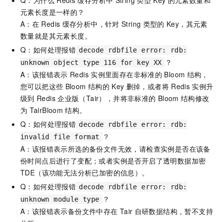
Q：为什么
Redis
缓存分析中
String
类型
Key
的元素数量和
元素长度是一样的？
A：在
Redis
缓存分析中，针对
String
类型的
Key，其元素
数量就是其元素长度。
Q：如何处理报错
decode rdbfile error: rdb:
？
unknown object type 116 for key XX
A：该报错表示
Redis
实例里面存在非标准的
Bloom
结构，
您可以把这些
Bloom
结构的
Key
删掉，或者将
Redis
实例升
级到
Redis
企业版（Tair），并将非标准的
Bloom
结构修改
为
TairBloom
结构。
Q：如何处理报错
decode rdbfile error: rdb:
？
invalid file format
A：该报错表示所选的备份文件无效，请检查实例是否在该备
份时间点后进行了变配；或者实例是否开启了透明数据加密
TDE（该功能无法分析已加密的信息）。
Q：如何处理报错
decode rdbfile error: rdb:
？
unknown module type
A：该报错表示备份文件中存在
Tair
自研数据结构，暂不支持