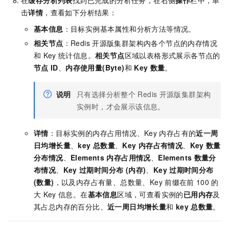
在
缓存分析列表
找到已完成的分析任务，在右侧
操作
栏中，单
击
详情
，查看如下分析结果：
基本信息
：目标实例基本属性和分析方法等情况。
相关节点
：Redis
开源版集群架构内各个节点的内存情况
和
Key
统计信息。
相关节点
区域以表格形式展示各节点的
节点
ID
、
内存使用量(Byte)
和
Key
数量
。
说明
只有选择分析整个
Redis
开源版集群架构
实例时，才会展示该信息。
详情
：目标实例的内存占用情况、Key
内存占有的
近一周
日均增长量
、
key
总数量
、
Key
内存占有情况
、
Key
数量
分布情况
、
Elements
内存占用情况
、
Elements
数量分
布情况
、
Key
过期时间分布 (内存)
、
Key
过期时间分布
(数量)
，以及内存占有量、总数量、Key
前缀在前
100
的
大
Key
信息。在
基本信息
区域，可查看实例的
已用内存
及
其占总内存的百分比、
近一周日均增长量
和
key
总数量
。