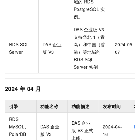
域的
RDS
PostgreSQL
实
例。
DAS
企业版 V3
支持华北
1（青
RDS SQL
DAS
企业
岛）和中国（香
2024-05-
Server
版 V3
港）等地域的
07
RDS SQL
Server
实例
2024
年
04
月
引擎
功能名称
功能描述
发布时间
相
RDS
DAS
企业
MySQL
、
DAS
企业
2024-04-
DA
版 V3
正式
PolarDB
版 V3
16
日
上线。