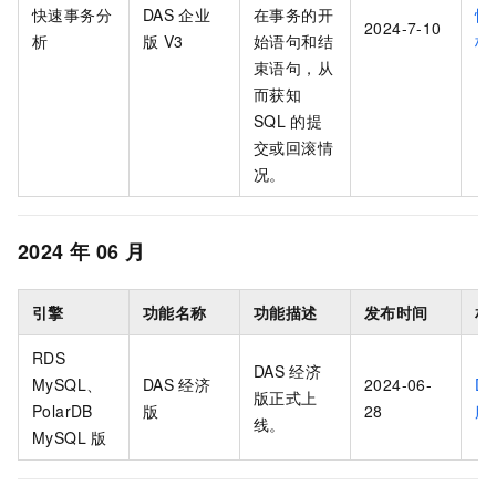
快速事务分
DAS
企业
在事务的开
快
2024-7-10
析
版 V3
始语句和结
析
束语句，从
而获知
SQL
的提
交或回滚情
况。
2024
年
06
月
引擎
功能名称
功能描述
发布时间
相
RDS
DAS
经济
MySQL
、
DAS
经济
2024-06-
DA
版正式上
PolarDB
版
28
服
线。
MySQL
版