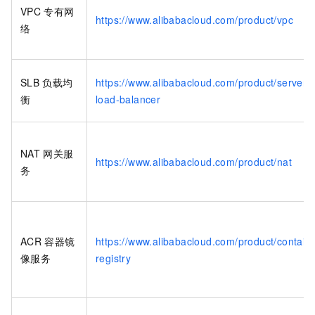
VPC
专有网
https://www.alibabacloud.com/product/vpc
络
SLB
负载均
https://www.alibabacloud.com/product/server-
衡
load-balancer
NAT
网关服
https://www.alibabacloud.com/product/nat
务
ACR
容器镜
https://www.alibabacloud.com/product/containe
像服务
registry