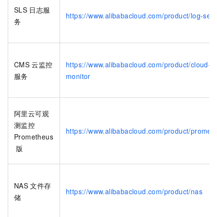
SLS
日志服
https://www.alibabacloud.com/product/log-serv
务
CMS
云监控
https://www.alibabacloud.com/product/cloud-
服务
monitor
阿里云可观
测监控
https://www.alibabacloud.com/product/promet
Prometheus
版
NAS
文件存
https://www.alibabacloud.com/product/nas
储