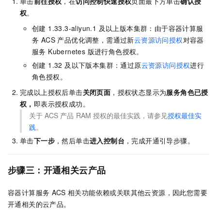
单击
前往授权
，在
访问控制快速授权
页面最下方单击
确认授
权
。
创建 1.33.3-aliyun.1 及以上版本集群：由于容器计算服
务 ACS 产品优化调整，需通过新
云资源访问授权
对
容器
服务 Kubernetes 版
进行角色授权。
创建 1.32 及以下版本集群：通过原
云资源访问授权
进行
角色授权。
完成以上授权后单击
关闭页面
，授权状态显示为
服务角色已授
权，
即表示授权成功。
关于
ACS
产品
RAM
授权的最佳实践，请参见
授权最佳实
践
。
单击
下一步
，然后单击
进入控制台
，完成开通引导步骤。
步骤三：开通相关云产品
容器计算服务
ACS
相关功能依赖或关联其他云资源，因此您需要
开通相关的云产品。