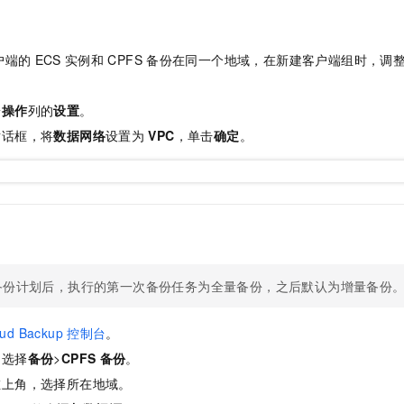
户端的
ECS
实例和
CPFS
备份在同一个地域，在新建客户端组时，调
端
操作
列的
设置
。
对话框，将
数据网络
设置为
VPC
，单击
确定
。
备份计划后，执行的第一次备份任务为全量备份，之后默认为增量备份
oud Backup
控制台
。
，选择
备份
>
CPFS
备份
。
左上角，选择所在地域。