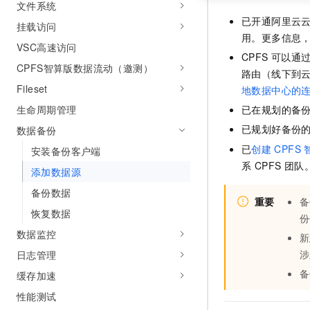
文件系统
已开通阿里云
挂载访问
用。更多信息
VSC高速访问
CPFS
可以通
CPFS智算版数据流动（邀测）
路由（线下到
Fileset
地数据中心的
生命周期管理
已在规划的备
已规划好备份
数据备份
已
创建
CPFS
安装备份客户端
系 CPFS 团队
添加数据源
备份数据
重要
备
恢复数据
份
数据监控
新
涉
日志管理
备
缓存加速
性能测试