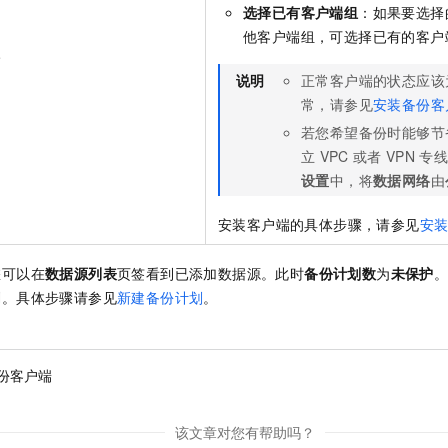
选择已有客户端组
：如果要选择
他客户端组，可选择已有的客户
组
说明
正常客户端的状态应该
常，请参见
安装备份客
若您希望备份时能够节
立
VPC
或者
VPN
专
设置
中，将
数据网络
由
安装客户端的具体步骤，请参见
安
您可以在
数据源列表
页签看到已添加数据源。此时
备份计划数
为
未保护
划。具体步骤请参见
新建备份计划
。
份客户端
该文章对您有帮助吗？