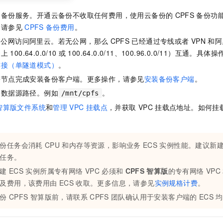
云备份
服务。开通
云备份
不收取任何费用，使用
云备份
的
CPFS
备份功
，请参见
CPFS
备份费用
。
过公网访问阿里云。若无公网，那么
CPFS
已经通过专线或者
VPN
和阿
云上
100.64.0.0/10
或
100.64.0.0/11、100.96.0.0/11）互通。具
连接（单隧道模式）
。
份节点完成安装备份客户端。更多操作，请参见
安装备份客户端
。
的数据源路径。例如
。
/mnt/cpfs
智算版文件系统
和
管理
VPC
挂载点
，并获取
VPC
挂载点地址。如何挂
。
份任务会消耗
CPU
和内存等资源，影响业务
ECS
实例性能。建议新
任务。
建
ECS
实例所属专有网络
VPC
必须和
CPFS
智算版
的专有网络
VPC
及费用，该费用由
ECS
收取。更多信息，请参见
实例规格计费
。
份
CPFS
智算版前，请联系
CPFS
团队确认用于安装客户端的
ECS
均