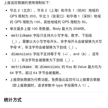
上报监控数据的使用限制如下：
华北
2（北京）、华东
2（上海）和华东
1（杭州）地域的
QPS
限制为
200，华北
3（张家口）和华南
1（深圳）地域
的
QPS
限制为
100，其他地域的
QPS
限制为
50。
单次最多上报
100
条数据，Body
最大为
256KB。
字段只支持大小写字母、数字、下划线
metricName
（_）。需要以大小写字母开头，非字母开头会被替换为大写
字母“A”，非法字符会被替换为下划线（_）。
字段不支持等于号（=）、and（&）、逗号
dimensions
（,），非法字符会被替换为下划线（_）。
和
的
Key
和
Value
最大均为
metricName
dimensions
64
字节，超过
64
字节会被截断。
上报原始数据为付费功能，免费版云监控可以上报聚合数据
（即上报数据时，请求参数中
type
字段需传入
1）。
统计方式