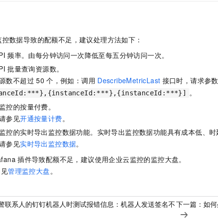
监控数据导致的配额不足，建议处理方法如下：
PI
频率。由每分钟访问一次降低至每五分钟访问一次。
PI
批量查询资源数。
源数不超过
50
个，例如：调用
DescribeMetricLast
接口时，请求参
。
anceId:***},{instanceId:***},{instanceId:***}]
监控的按量付费。
请参见
开通按量计费
。
监控的实时导出监控数据功能。实时导出监控数据功能具有成本低、时
请参见
实时导出监控数据
。
afana
插件导致配额不足，建议使用企业云监控的监控大盘。
参见
管理监控大盘
。
警联系人的钉钉机器人时测试报错信息：机器人发送签名不
下一篇：
如何