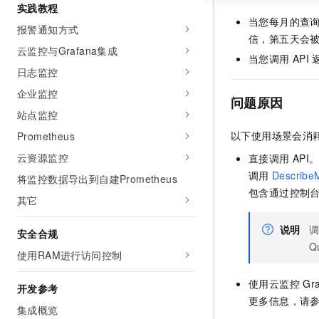
实践教程
当您每月的查
报警通知方式
信，第五天会
云监控与Grafana集成
当您调用
API
日志监控
企业监控
问题原因
站点监控
以下使用场景会消
Prometheus
云资源监控
直接调用
API
调用
DescribeM
将监控数据导出到自建Prometheus
包含通过控制
其它
说明
安全合规
Q
使用RAM进行访问控制
使用云监控
Gr
开发参考
更多信息，请
集成概览