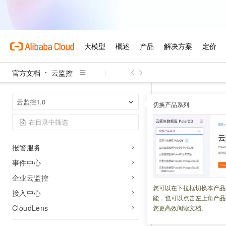
资源监控
网络分析与监控
操作指南
管理权限
概览
官方文档
云监控
云资源监控
云监控
云监
首页
网络分析与监控
云监控1.0
切换产品系列
Prometheus
如何处理
可视化（Dashboard）
报警服务
更新时间：
2026-04-28
事件中心
查询监控数据
API
企业云监控
API
调用次数用尽
您可以在下拉框切换本产品
接入中心
能，也可以点击左上角产品
CloudLens
您更高效阅读文档。
问题现象