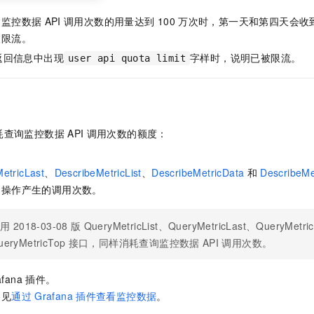
询监控数据
API
调用次数的用量达到
100
万次时，第一天和第四天会收
被限流。
返回信息中出现
字样时，说明已被限流。
user api quota limit
耗查询监控数据
API
调用次数的额度：
。
etricLast
、
DescribeMetricList
、
DescribeMetricData
和
DescribeMe
台操作产生的调用次数。
调用
2018-03-08
版
QueryMetricList、QueryMetricLast、QueryMetri
ueryMetricTop
接口，同样消耗查询监控数据
API
调用次数。
afana
插件。
参见
通过
Grafana
插件查看监控数据
。