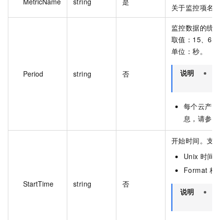
MetricName
string
是
关于监控项名
监控数据的统
取值：15、60、
单位：秒。
说明
如
Period
string
否
周
每个云产品
息，请参见
开始时间。支
Unix 时间
Format 格
StartTime
string
否
说明
开
不