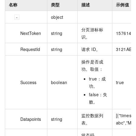
名称
类型
描述
示例值
object
分页游标标
NextToken
string
15761441
识。
RequestId
string
请求 ID。
3121AE7
操作是否成
功。取值：
true：成
Success
boolean
true
功。
false：失
败。
监控数据列
[{"timest
Datapoints
string
表。
abc","Min
状态码。