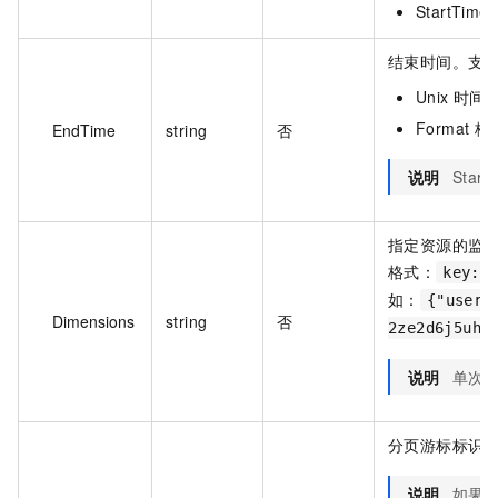
StartTi
结束时间。支
Unix 时间
Format 格
EndTime
string
否
说明
Star
指定资源的监
格式：
key:v
如：
{"userI
Dimensions
string
否
2ze2d6j5uhg
说明
单次请
分页游标标识
说明
如果