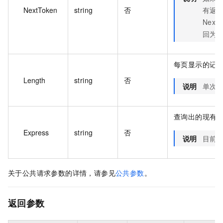
NextToken
string
否
有返
Nex
回为 
每页显示的记
Length
string
否
说明
单次请
查询出的现有
Express
string
否
说明
目前仅
关于公共请求参数的详情，请参见
公共参数
。
返回参数