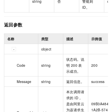
string
否
警规则
c3
ID。
返回参数
名称
类型
描述
示例值
object
状态码。说
Code
string
明 200 表
200
示成功。
Message
string
返回信息。
success
本次调用请
求的 ID，
是由阿里云
09B3A484-
为该请求生
1A2B-5743-