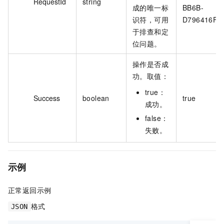
RequestId
string
成的唯一标
BB6B-
识符，可用
D796416F2
于排查和定
位问题。
操作是否成
功。取值：
true：
Success
boolean
true
成功。
false：
失败。
示例
正常返回示例
格式
JSON