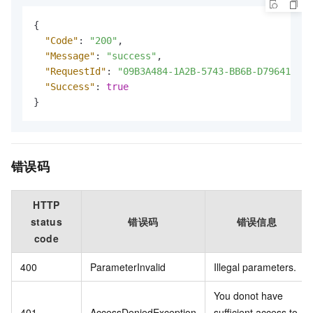
{
"Code"
:
"200"
,
"Message"
:
"success"
,
"RequestId"
:
"09B3A484-1A2B-5743-BB6B-D796416F26
"Success"
:
true
}
错误码
HTTP
status
错误码
错误信息
code
400
ParameterInvalid
Illegal parameters.
You donot have
401
AccessDeniedException
sufficient access to