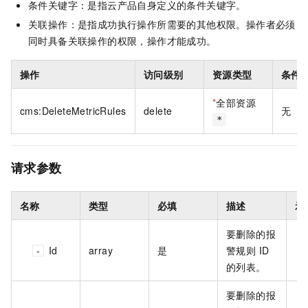
条件关键字：是指云产品自身定义的条件关键字。
关联操作：是指成功执行操作所需要的其他权限。操作者必须
同时具备关联操作的权限，操作才能成功。
操作
访问级别
资源类型
条件
*
全部资源
cms:DeleteMetricRules
delete
无
*
请求参数
名称
类型
必填
描述
示
要删除的报
Id
array
是
警规则 ID
的列表。
要删除的报