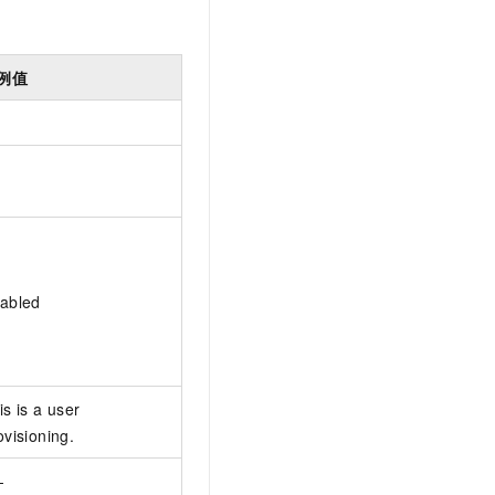
例值
abled
is is a user
ovisioning.
-