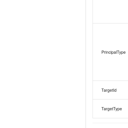
PrincipalType
TargetId
TargetType