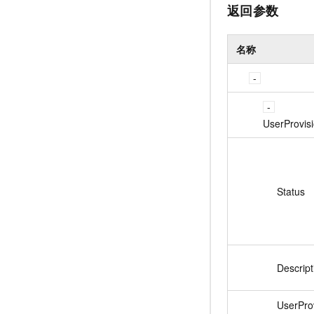
返回参数
名称
UserProvis
Status
Descript
UserProv