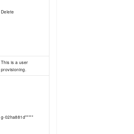
Delete
This is a user
provisioning.
g-02ha881d*****