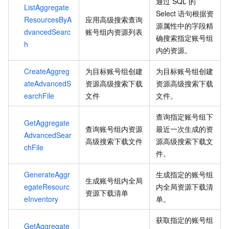
通过
SQL
的
ListAggregate
Select
语句根据资
ResourcesByA
应用高级搜索查询
源属性中的字段精
dvancedSearc
账号组内资源列表
确搜索指定账号组
h
内的资源。
CreateAggreg
为目标账号组创建
为目标账号组创建
ateAdvancedS
资源高级搜索下载
资源高级搜索下载
earchFile
文件
文件。
查询指定账号组下
GetAggregate
查询账号组内资源
最近一次生成的资
AdvancedSear
高级搜索下载文件
源高级搜索下载文
chFile
件。
GenerateAggr
生成指定的账号组
生成账号组内全局
egateResourc
内全局资源下载清
资源下载清单
eInventory
单。
获取指定的账号组
GetAggregate