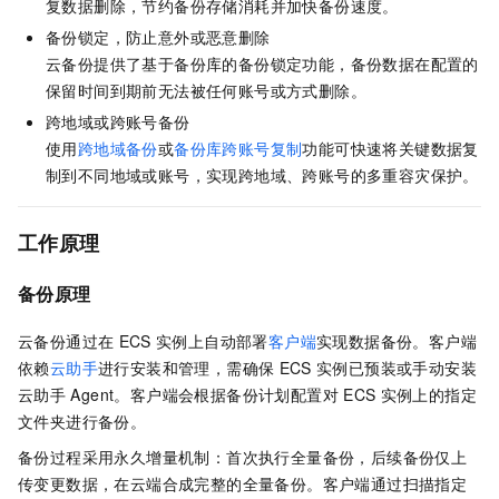
复数据删除，节约备份存储消耗并加快备份速度。
备份锁定，防止意外或恶意删除
云备份
提供了基于备份库的备份锁定功能，备份数据在配置的
保留时间到期前无法被任何账号或方式删除。
跨地域或跨账号备份
使用
跨地域备份
或
备份库跨账号复制
功能可快速将关键数据复
制到不同地域或账号，实现跨地域、跨账号的多重容灾保护。
工作原理
备份原理
云备份通过在
ECS
实例上自动部署
客户端
实现数据备份。客户端
依赖
云助手
进行安装和管理，需确保
ECS
实例已预装或手动安装
云助手
Agent。客户端会根据备份计划配置对
ECS
实例上的指定
文件夹进行备份。
备份过程采用永久增量机制：首次执行全量备份，后续备份仅上
传变更数据，在云端合成完整的全量备份。客户端通过扫描指定