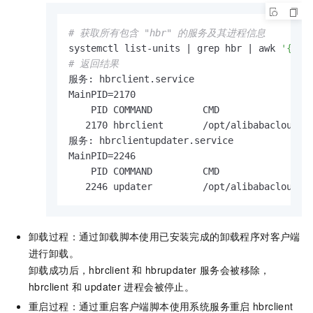
# 获取所有包含 "hbr" 的服务及其进程信息
systemctl list-units | grep hbr | awk 
'{pri
# 返回结果
服务: hbrclient.service

MainPID=2170

    PID COMMAND         CMD

   2170 hbrclient       /opt/alibabacloud/hb
服务: hbrclientupdater.service

MainPID=2246

    PID COMMAND         CMD

   2246 updater         /opt/alibabacloud/h
卸载过程：通过卸载脚本使用已安装完成的卸载程序对客户端
进行卸载。
卸载成功后，hbrclient
和
hbrupdater
服务会被移除，
hbrclient
和
updater
进程会被停止。
重启过程：通过重启客户端脚本使用系统服务重启
hbrclient