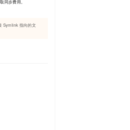
收取同步费用。
接
Symlink
指向的文
。