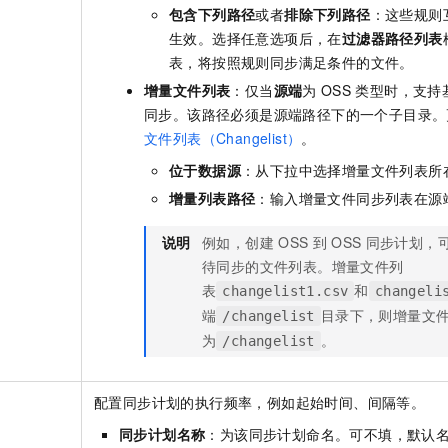
包含下列路径
或者
排除下列路径
：这些规则
生效。选择任意选项后，在
过滤器路径列表
表，将按照规则同步满足条件的文件。
增量文件列表
：仅当
源端
为
OSS
类型时，支持
同步。该路径必须是源端路径下的一个子目录。
文件列表（Changelist）
。
位于数据源
：从下拉中选择增量文件列表所
增量列表路径
：输入增量文件同步列表在源
说明
例如，创建
OSS
到
OSS
同步计划，
待同步的文件列表。增量文件列
表
和
changelist1.csv
changeli
端
目录下，则增量文
/changelist
为
。
/changelist
配置同步计划的执行频率，例如起始时间、间隔等。
同步计划名称
：为该同步计划命名。可不填，默认