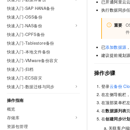
已开通阿里云
快速入门-SAP HANA备份
执行数据同步
快速入门-OSS备份
重要
O
快速入门-NAS备份
件
快速入门-CPFS备份
快速入门-Tablestore备份
已
添加数据源
快速入门-本地文件备份
建议提前规划
快速入门-VMware备份容灾
快速入门-归档
操作步骤
快速入门-ECS容灾
登录
云备份
Cl
快速入门-数据迁移与同步
在左侧导航栏
操作指南
在顶部菜单栏
概览
在
数据源列表
存储库
在
创建同步计
资源包管理
关联客户端