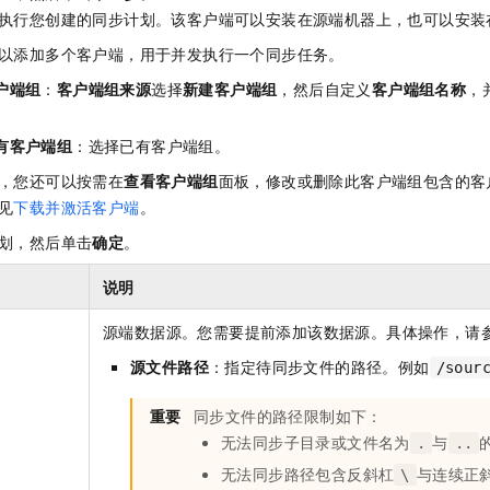
执行您创建的同步计划。该客户端可以安装在源端机器上，也可以安装
以添加多个客户端，用于并发执行一个同步任务。
户端组
：
客户端组来源
选择
新建客户端组
，然后自定义
客户端组名称
，
。
有客户端组
：选择已有客户端组。
，您还可以按需在
查看客户端组
面板，修改或删除此客户端组包含的客
见
下载并激活客户端
。
划，然后单击
确定
。
说明
源端数据源。您需要提前添加该数据源。具体操作，请
源文件路径
：指定待同步文件的路径。例如
/sour
重要
同步文件的路径限制如下：
无法同步子目录或文件名为
与
.
..
无法同步路径包含反斜杠
与连续正
\