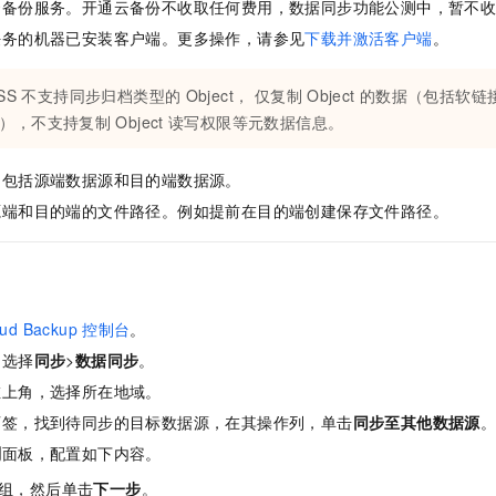
云备份
服务。开通
云备份
不收取任何费用，数据同步功能公测中，暂不
任务的机器已安装客户端。更多操作，请参见
下载并激活客户端
。
SS
不支持同步归档类型的
Object， 仅复制
Object
的数据（包括软链
），不支持复制
Object
读写权限等元数据信息。
，包括源端数据源和目的端数据源。
源端和目的端的文件路径。例如提前在目的端创建保存文件路径。
oud Backup
控制台
。
，选择
同步
>
数据同步
。
左上角，选择所在地域。
页签，找到待同步的目标数据源，在其操作列，单击
同步至其他数据源
划
面板，配置如下内容。
组，然后单击
下一步
。