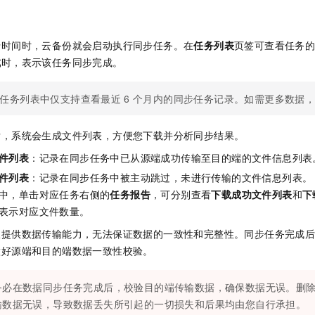
行时间时，
云备份
就会启动执行同步任务。在
任务列表
页签可查看任务
成
时，表示该任务同步完成。
任务列表中仅支持查看最近
6
个月内的同步任务记录。如需更多数据
后，系统会生成文件列表，方便您下载并分析同步结果。
件列表
：记录在同步任务中已从源端成功传输至目的端的文件信息列表
件列表
：记录在同步任务中被主动跳过，未进行传输的文件信息列表。
中，单击对应任务右侧的
任务报告
，可分别查看
下载成功文件列表
和
下
表示对应文件数量。
仅提供数据传输能力，无法保证数据的一致性和完整性。同步任务完成
做好源端和目的端数据一致性校验。
务必在数据同步任务完成后，校验目的端传输数据，确保数据无误。删
输数据无误，导致数据丢失所引起的一切损失和后果均由您自行承担。