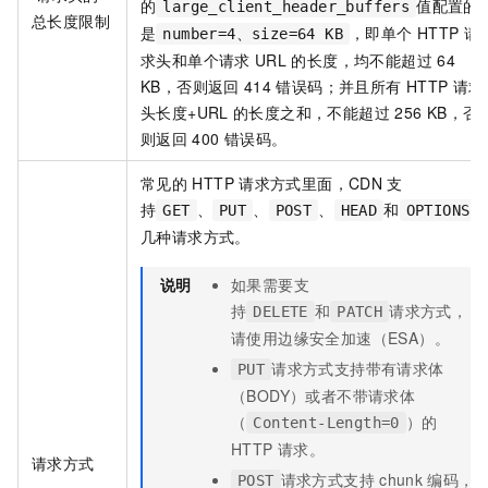
的
值配置的
large_client_header_buffers
总长度限制
是
，即单个
HTTP
请
number=4、size=64 KB
求头和单个请求
URL
的长度，均不能超过
64
KB，否则返回
414
错误码；并且所有
HTTP
请求
头长度+URL
的长度之和，不能超过
256 KB，否
则返回
400
错误码。
常见的
HTTP
请求方式里面，
CDN
支
持
、
、
、
和
GET
PUT
POST
HEAD
OPTIONS
几种请求方式。
说明
如果需要支
持
和
请求方式，
DELETE
PATCH
请使用边缘安全加速（ESA）。
请求方式支持带有请求体
PUT
（BODY）或者不带请求体
（
）的
Content-Length=0
HTTP
请求。
请求方式
请求方式支持
chunk
编码，
POST