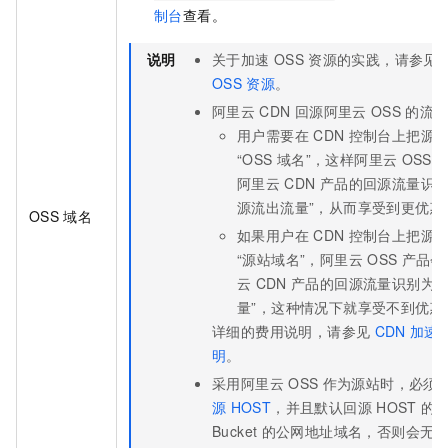
制台
查看。
说明
关于加速
OSS
资源的实践，请参见
OSS
资源
。
阿里云
CDN
回源阿里云
OSS
的流
用户需要在
CDN
控制台上把源
“OSS
域名”，这样阿里云
OSS
阿里云
CDN
产品的回源流量识别
源流出流量”，从而享受到更优惠
OSS
域名
如果用户在
CDN
控制台上把源
“源站域名”，阿里云
OSS
产品会
云
CDN
产品的回源流量识别为“
量”，这种情况下就享受不到优惠
详细的费用说明，请参见
CDN
加速
明
。
采用阿里云
OSS
作为源站时，必须
源
HOST
，并且默认回源
HOST
的
Bucket
的公网地址域名，否则会无