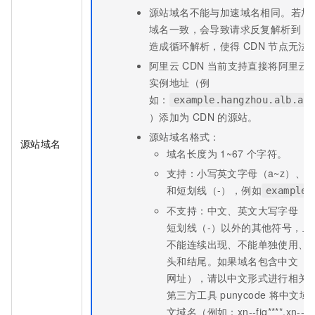
源站域名不能与加速域名相同。若加
域名一致，会导致请求反复解析到
C
造成循环解析，使得
CDN
节点无法
阿里云
CDN
当前支持直接将阿里云
实例地址（例
如：
example.hangzhou.alb.al
）添加为
CDN
的源站。
源站域名格式：
源站域名
域名长度为
1~67
个字符。
支持：小写英文字母（a~z）、数
和短划线（-），例如
example.
不支持：中文、英文大写字母（A
短划线（-）以外的其他符号，且
不能连续出现、不能单独使用、
头和结尾。如果域名包含中文（例
网址），请以中文形式进行相关
第三方工具
punycode
将中文域
文域名（例如：xn--fiq****.xn--e