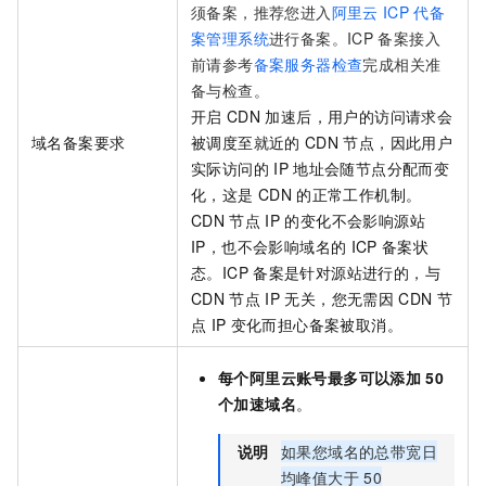
须备案，推荐您进入
阿里云
ICP
代备
案管理系统
进行备案。ICP
备案接入
前请参考
备案服务器检查
完成相关准
备与检查。
开启
CDN
加速后，用户的访问请求会
域名备案要求
被调度至就近的
CDN
节点，因此用户
实际访问的
IP
地址会随节点分配而变
化，这是
CDN
的正常工作机制。
CDN
节点
IP
的变化不会影响源站
IP，也不会影响域名的
ICP
备案状
态。ICP
备案是针对源站进行的，与
CDN
节点
IP
无关，您无需因
CDN
节
点
IP
变化而担心备案被取消。
每个阿里云账号最多可以添加
50
个加速域名
。
说明
如果您域名的总带宽日
均峰值大于
50