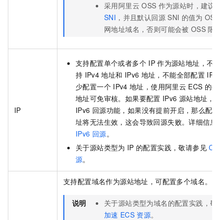
采用阿里云
OSS
作为源站时，建议
SNI
，并且默认回源
SNI
的值为
OSS
网地址域名，否则可能会被
OSS
限
支持配置单个或者多个
IP
作为源站地址，不
持
IPv4
地址和
IPv6
地址，不能全部配置
IPv
少配置一个
IPv4
地址，使用阿里云
ECS
的外
地址可免审核。如果要配置
IPv6
源站地址，
IP
IPv6
回源功能，如果没有提前开启，那么配置
址将无法生效，这会导致回源失败。详细信息
IPv6
回源
。
关于源站类型为
IP
的配置实践，敬请参见
CD
源
。
支持配置域名作为源站地址，可配置多个域名。
说明
关于源站类型为域名的配置实践，敬
加速
ECS
资源
。