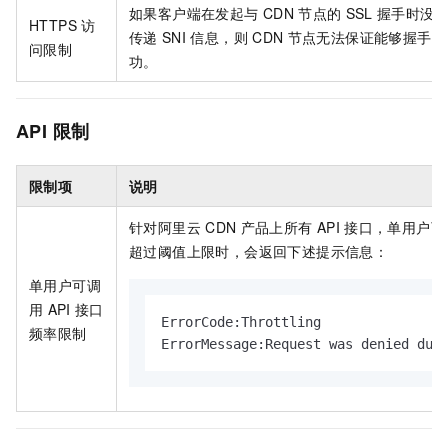
如果客户端在发起与
CDN
节点的
SSL
握手时没
HTTPS
访
传递
SNI
信息，则
CDN
节点无法保证能够握手成
问限制
功。
API
限制
限制项
说明
针对阿里云
CDN
产品上所有
API
接口，单用户可
超过阈值上限时，会返回下述提示信息：
单用户可调
用
API
接口
ErrorCode
:
Throttling

频率限制
ErrorMessage
:
Request was denied due