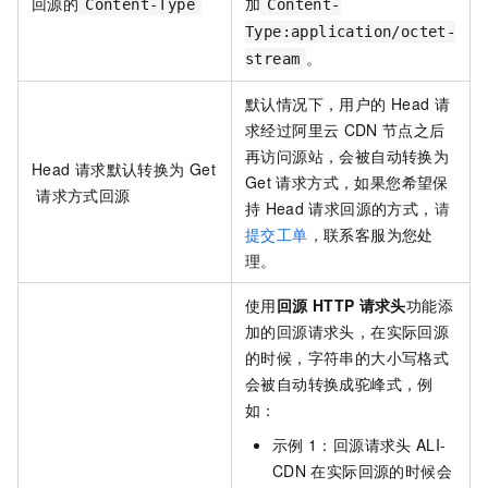
回源的
加
Content-Type
Content-
Type:application/octet-
。
stream
默认情况下，用户的
Head
请
求经过阿里云
CDN
节点之后
再访问源站，会被自动转换为
Head
请求默认转换为
Get
Get
请求方式，如果您希望保
请求方式回源
持
Head
请求回源的方式，
请
提交工单
，联系客服为您处
理。
使用
回源
HTTP
请求头
功能添
加的回源请求头，在实际回源
的时候，字符串的大小写格式
会被自动转换成驼峰式，例
如：
示例
1：回源请求头
ALI-
CDN
在实际回源的时候会