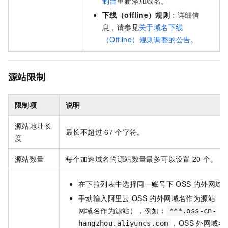
制台
重新添加域名。
下线（offline）规则
：详细信
息，请参见
关于域名下线
（Offline）规则调整的公告
。
源站限制
限制项
说明
源站地址长
最长不超过
67
个字符。
度
源站数量
每个加速域名的源站数量最多可以设置
20
个。
在下拉列表中选择同一账号下
OSS
的外网域
手动输入阿里云
OSS
的外网域名作为源站（
网域名作为源站），例如：
***.oss-cn-
，OSS
外网域名
hangzhou.aliyuncs.com