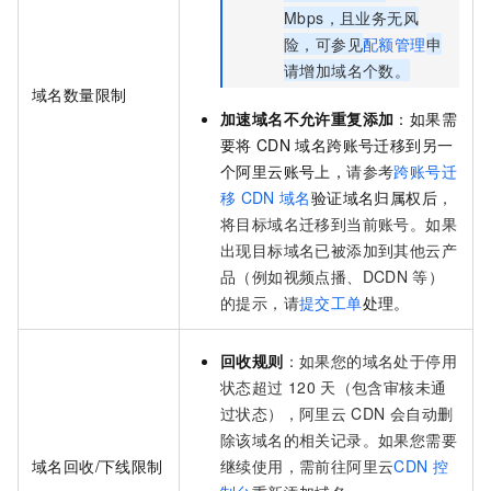
Mbps，且业务无风
险，可参见
配额管理
申
请增加域名个数。
域名数量限制
加速域名不允许重复添加
：如果需
要将
CDN
域名跨账号迁移到另一
个阿里云账号上，
请参考
跨账号迁
移
CDN
域名
验证域名归属权后
，
将目标域名迁移到当前账号。如果
出现目标域名已被添加到其他云产
品（例如视频点播、DCDN
等）
的提示，请
提交工单
处理。
回收规则
：如果您的域名处于停用
状态超过
120
天（包含审核未通
过状态），阿里云
CDN
会自动删
除该域名的相关记录。如果您需要
域名回收/下线限制
继续使用，需前往阿里云
CDN
控