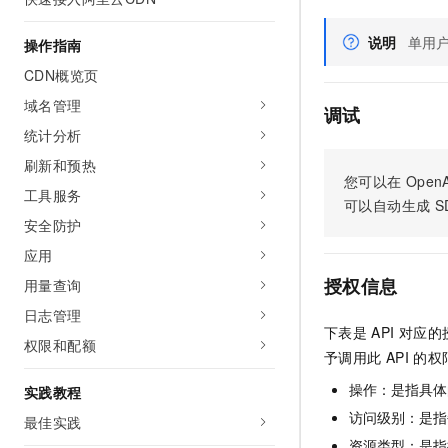
说明
单用户
操作指南
CDN概览页
域名管理
调试
统计分析
刷新和预热
您可以在
OpenA
工具服务
可以自动生成
S
安全防护
应用
授权信息
用量查询
日志管理
下表是
API
对应的
权限和配额
予调用此
API
的权
操作：是指具体
实践教程
访问级别：是指每
最佳实践
资源类型：是指