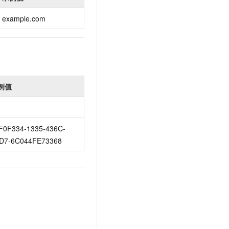
example.com
例值
F0F334-1335-436C-
D7-6C044FE73368