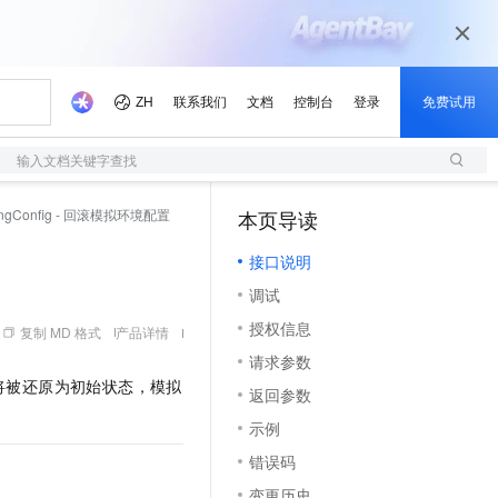
输入文档关键字查找
agingConfig - 回滚模拟环境配置
本页导读
（1）
接口说明
调试
授权信息
复制 MD 格式
产品详情
请求参数
将被还原为初始状态，模拟
返回参数
示例
错误码
变更历史