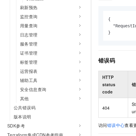
刷新预热
监控查询
{

用量查询
  "RequestI
}
日志管理
服务管理
证书管理
错误码
标签管理
运营报表
HTTP
辅助工具
status
错
安全信息查询
code
其他
St
公共错误码
404
u
版本说明
访问
错误中心
查看
SDK参考
Terraform集成CDN参考指南