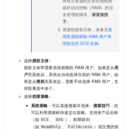
所有云资源的完全控制权限
或对访问控制（RAM）的完
全管理权限等，
请谨慎授
予
。
资源组授权示例，请参见
使
用资源组限制
RAM
用户管
理指定的
ECS
实例
。
选择
授权主体
：
授权主体即需要添加权限的
RAM
用户。如果是从
用
户
页面发起，系统会自动选择当前的
RAM
用户。如
果是从
授权
页面发起，需要手动选择
RAM
用户，支
持批量选中多个。
选择
权限策略
：
系统策略
：可以直接搜索并选择。
搜索技巧
：您
可以利用搜索框快速定位策略。支持按产品名称
（如
、
）、权限级别
ECS
OSS
（如
、
）或完整的策
ReadOnly
FullAccess