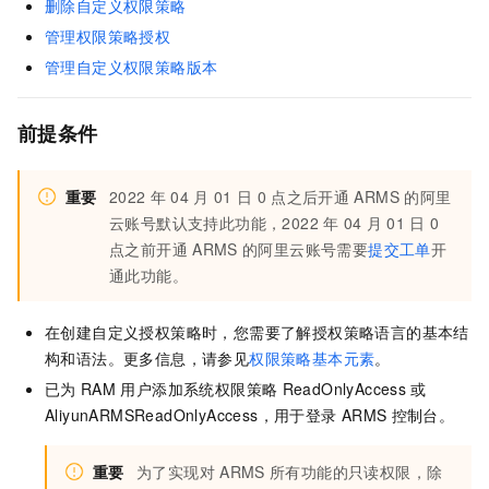
删除自定义权限策略
管理权限策略授权
管理自定义权限策略版本
前提条件
重要
2022
年
04
月
01
日
0
点之后开通
ARMS
的阿里
云账号默认支持此功能，2022
年
04
月
01
日
0
点之前开通
ARMS
的阿里云账号需要
提交工单
开
通此功能。
在创建自定义授权策略时，您需要了解授权策略语言的基本结
构和语法。更多信息，请参见
权限策略基本元素
。
已为
RAM
用户添加系统权限策略
ReadOnlyAccess
或
AliyunARMSReadOnlyAccess，用于登录
ARMS
控制台。
重要
为了实现对
ARMS
所有功能的只读权限，除