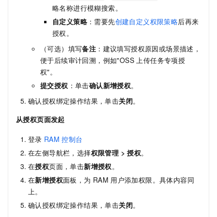
略名称进行模糊搜索。
自定义策略
：需要先
创建自定义权限策略
后再来
授权。
（可选）填写
备注
：建议填写授权原因或场景描述，
便于后续审计回溯，例如"OSS 上传任务专项授
权"。
提交授权
：单击
确认新增授权
。
确认授权绑定操作结果，单击
关闭
。
从授权页面发起
登录
RAM
控制台
在左侧导航栏，选择
权限管理
>
授权
。
在
授权
页面，单击
新增授权
。
在
新增授权
面板，为
RAM
用户添加权限。具体内容同
上。
确认授权绑定操作结果，单击
关闭
。