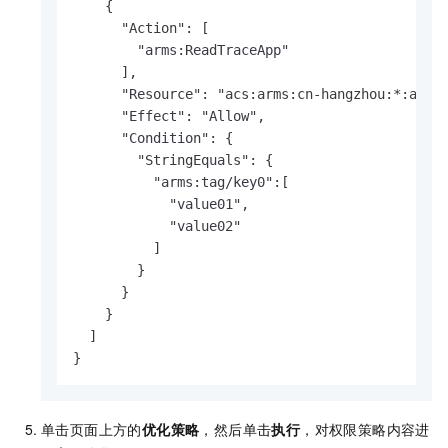
    {

      "Action": [

        "arms:ReadTraceApp"

      ],

      "Resource": "acs:arms:cn-hangzhou:*:armsa
      "Effect": "Allow",

      "Condition": {

        "StringEquals": {

          "arms:tag/key0":[

            "value01",

            "value02"

          ]

        }

      }

    }

  ]

}
单击页面上方的
优化策略
，然后单击
执行
，对权限策略内容进