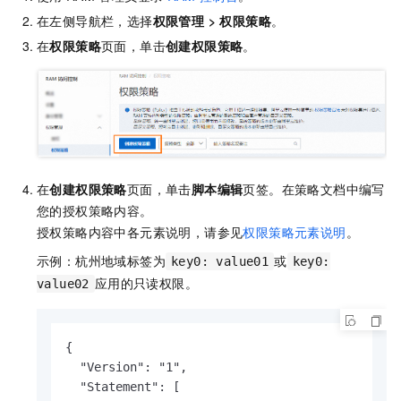
在左侧导航栏，选择
权限管理
>
权限策略
。
在
权限策略
页面，单击
创建权限策略
。
在
创建权限策略
页面，单击
脚本编辑
页签。在策略文档中编写
您的授权策略内容。
授权策略内容中各元素说明，请参见
权限策略元素说明
。
示例：杭州地域标签为
或
key0: value01
key0:
应用的只读权限。
value02
{

  "Version": "1",

  "Statement": [
