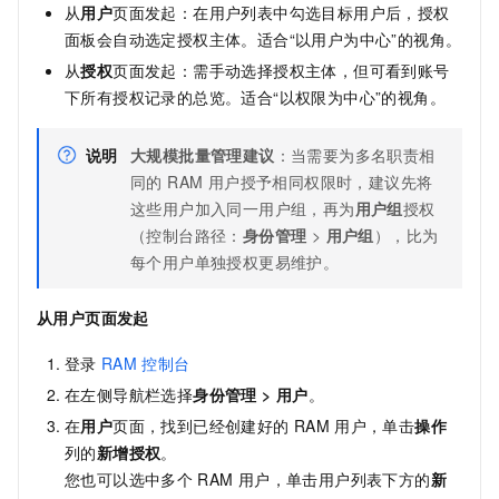
从
用户
页面发起：在用户列表中勾选目标用户后，授权
面板会自动选定授权主体。适合“以用户为中心”的视角。
从
授权
页面发起：需手动选择授权主体，但可看到账号
下所有授权记录的总览。适合“以权限为中心”的视角。
说明
大规模批量管理建议
：当需要为多名职责相
同的 RAM 用户授予相同权限时，建议先将
这些用户加入同一用户组，再为
用户组
授权
（控制台路径：
身份管理
>
用户组
），比为
每个用户单独授权更易维护。
从用户页面发起
登录
RAM
控制台
在左侧导航栏选择
身份管理
>
用户
。
在
用户
页面，找到已经创建好的
RAM
用户，单击
操作
列的
新增授权
。
您也可以选中多个
RAM
用户，单击用户列表下方的
新