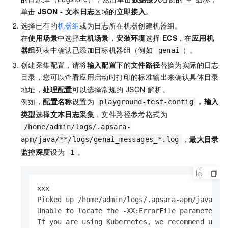
单击
JSON - 文本日志
区域的
立即接入
。
选择已有的
机器组
或为日志所在机器创建机器组。
在
使用场景
中选择
主机场景
，
安装环境
选择
ECS
，在
应用机
器组
列表中确认已添加目标机器组（例如
）。
genai
创建采集配置，请将
输入配置
下的
文件路径
替换为实际的日志
目录，您可以查看应用启动时打印的标准输出来确认具体目录
地址，
处理配置
可以选择常规的 JSON 解析。
例如，
配置名称
设置为
，
输入
playground-test-config
类型
选择
文本日志采集
，文件路径参考格式为
/home/admin/logs/.apsara-
，
最大目录
apm/java/**/logs/genai_messages_*.log
监控深度
设为
。
1
xxx

Picked up /home/admin/logs/.apsara-apm/java/4.6
Unable to locate the -XX:ErrorFile parameter in
If you are using Kubernetes, we recommend updat