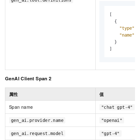
gen_ai.tool.definitions
[
{
"type"
:
"name"
:
}
]
GenAI Client Span 2
属性
值
Span name
"chat gpt-4"
gen_ai.provider.name
"openai"
gen_ai.request.model
"gpt-4"