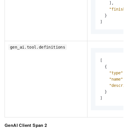
]
,
"finish_
}
]
gen_ai.tool.definitions
[
{
"type"
:
"name"
:
"descrip
}
]
GenAI Client Span 2