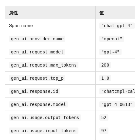
属性
值
Span name
"chat gpt-4"
gen_ai.provider.name
"openai"
gen_ai.request.model
"gpt-4"
gen_ai.request.max_tokens
200
gen_ai.request.top_p
1.0
gen_ai.response.id
"chatcmpl-call
gen_ai.response.model
"gpt-4-0613"
gen_ai.usage.output_tokens
52
gen_ai.usage.input_tokens
97