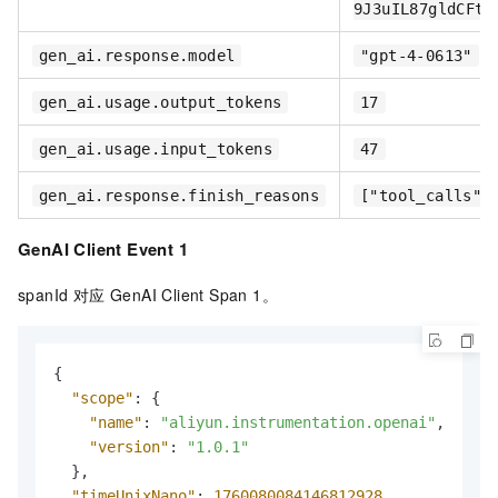
9J3uIL87gldCFti
gen_ai.response.model
"gpt-4-0613"
gen_ai.usage.output_tokens
17
gen_ai.usage.input_tokens
47
gen_ai.response.finish_reasons
["tool_calls"]
GenAI Client Event 1
spanId 对应 GenAI Client Span 1。
{
"scope"
:
{
"name"
:
"aliyun.instrumentation.openai"
,
"version"
:
"1.0.1"
}
,
"timeUnixNano"
:
1760080084146812928
,