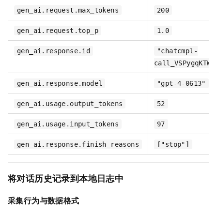
gen_ai.request.max_tokens
200
gen_ai.request.top_p
1.0
gen_ai.response.id
"chatcmpl-
call_VSPygqKTWd
gen_ai.response.model
"gpt-4-0613"
gen_ai.usage.output_tokens
52
gen_ai.usage.input_tokens
97
gen_ai.response.finish_reasons
["stop"]
将
对话历史
记录到本地日志中
采集行为与数据格式