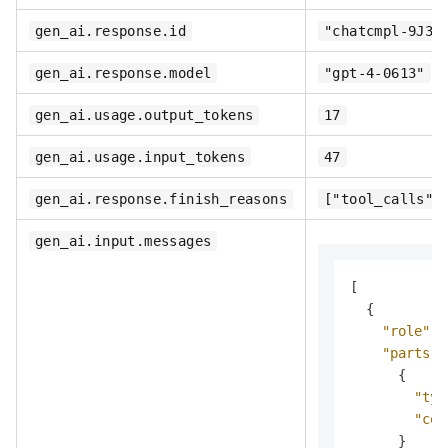
gen_ai.response.id
"chatcmpl-9J3u
gen_ai.response.model
"gpt-4-0613"
gen_ai.usage.output_tokens
17
gen_ai.usage.input_tokens
47
gen_ai.response.finish_reasons
["tool_calls"]
gen_ai.input.messages
[
{
"role"
:
"parts"
:
{
"typ
"con
}