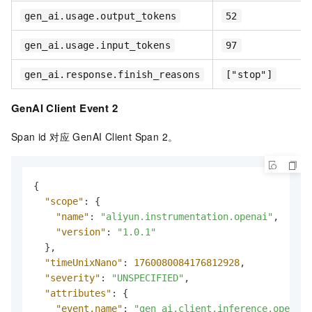
gen_ai.usage.output_tokens
52
gen_ai.usage.input_tokens
97
gen_ai.response.finish_reasons
["stop"]
GenAI Client Event 2
Span id 对应 GenAI Client Span 2。
{
"scope"
:
{
"name"
:
"aliyun.instrumentation.openai"
,
"version"
:
"1.0.1"
}
,
"timeUnixNano"
:
1760080084176812928
,
"severity"
:
"UNSPECIFIED"
,
"attributes"
:
{
"event.name"
:
"gen_ai.client.inference.operati