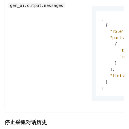
gen_ai.output.messages
[
{
"role"
:
"parts"
:
{
"typ
"con
}
]
,
"finish_
}
]
停止采集
对话历史