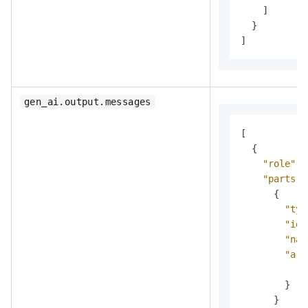
]
}
]
gen_ai.output.messages
[
{
"role"
:
"parts"
:
{
"typ
"id"
"nam
"arg
"l
}
}