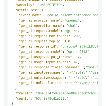
"severity"
:
"UNSPECIFIED"
,
"attributes"
:
{
"event.name"
:
"gen_ai.client.inference.operati
"gen_ai.provider.name"
:
"openai"
,
"gen_ai.operation.name"
:
"chat"
,
"gen_ai.request.model"
:
"gpt-4"
,
"gen_ai.request.max_tokens"
:
200
,
"gen_ai.request.top_p"
:
1.0
,
"gen_ai.response.id"
:
"chatcmpl-9J3uIL87gldCFt
"gen_ai.response.model"
:
"gpt-4-0613"
,
"gen_ai.usage.output_tokens"
:
17
,
"gen_ai.usage.input_tokens"
:
47
,
"gen_ai.response.finish_reasons"
:
[
"tool_calls
"gen_ai.input.messages"
:
"[{\"role\":\"user\",
"gen_ai.output.messages"
:
"[{\"role\":\"assist
"gen_ai.tool.definitions"
:
"[{\"type\":\"funct
}
,
"traceId"
:
"0b46a347592ac487ed092ebe802c6818"
,
"spanId"
:
"b3c40af8cd1a522c"
}