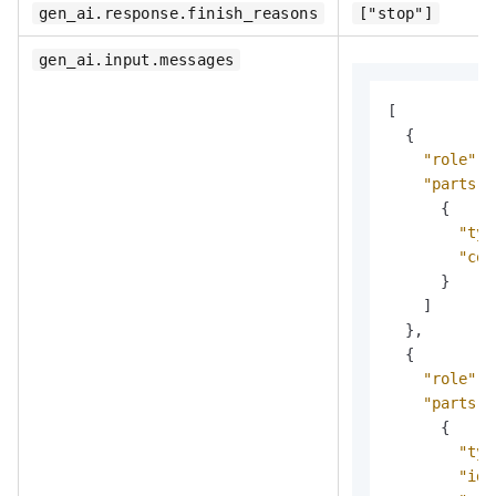
gen_ai.response.finish_reasons
["stop"]
gen_ai.input.messages
[
{
"role"
:
"parts"
:
{
"typ
"con
}
]
}
,
{
"role"
:
"parts"
:
{
"typ
"id"