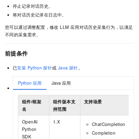
停止记录对话历史。
将对话历史记录在日志中。
您可以通过调整配置，修改 LLM 应用对话历史采集行为，以满足
不同的采集需求。
前提条件
已
安装 Python 探针
或
Java 探针
。
Python 应用
Java 应用
组件/框架
组件版本支
支持场景
探
名
持范围
求
OpenAI
1.X
2.
ChatCompletion
Python
上
Completion
SDK