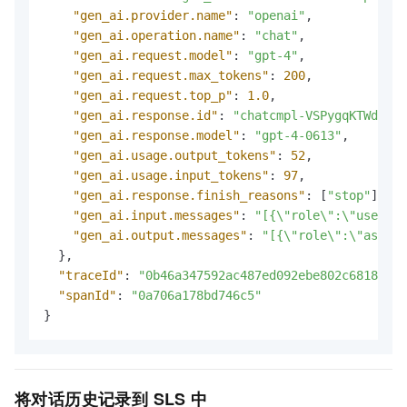
"gen_ai.provider.name"
:
"openai"
,
"gen_ai.operation.name"
:
"chat"
,
"gen_ai.request.model"
:
"gpt-4"
,
"gen_ai.request.max_tokens"
:
200
,
"gen_ai.request.top_p"
:
1.0
,
"gen_ai.response.id"
:
"chatcmpl-VSPygqKTWdrhaF
"gen_ai.response.model"
:
"gpt-4-0613"
,
"gen_ai.usage.output_tokens"
:
52
,
"gen_ai.usage.input_tokens"
:
97
,
"gen_ai.response.finish_reasons"
:
[
"stop"
]
,
"gen_ai.input.messages"
:
"[{\"role\":\"user\",
"gen_ai.output.messages"
:
"[{\"role\":\"assist
}
,
"traceId"
:
"0b46a347592ac487ed092ebe802c6818"
,
"spanId"
:
"0a706a178bd746c5"
}
将
对话历史
记录到 SLS 中