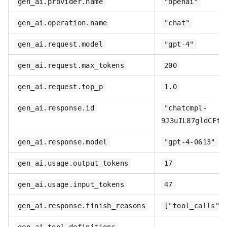
gen_ai.provider.name
"openai"
gen_ai.operation.name
"chat"
gen_ai.request.model
"gpt-4"
gen_ai.request.max_tokens
200
gen_ai.request.top_p
1.0
gen_ai.response.id
"chatcmpl-
9J3uIL87gldCFti
gen_ai.response.model
"gpt-4-0613"
gen_ai.usage.output_tokens
17
gen_ai.usage.input_tokens
47
gen_ai.response.finish_reasons
["tool_calls"]