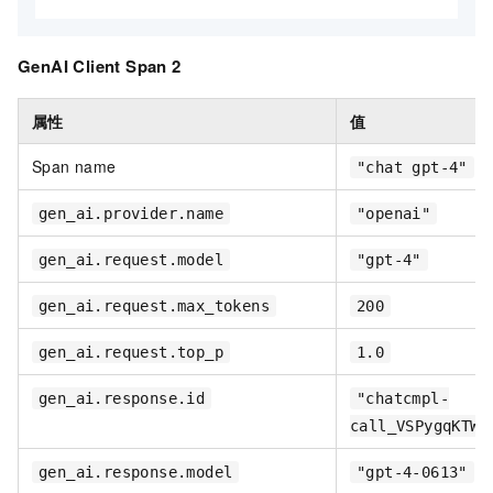
GenAI Client Span 2
属性
值
Span name
"chat gpt-4"
gen_ai.provider.name
"openai"
gen_ai.request.model
"gpt-4"
gen_ai.request.max_tokens
200
gen_ai.request.top_p
1.0
gen_ai.response.id
"chatcmpl-
call_VSPygqKTWd
gen_ai.response.model
"gpt-4-0613"