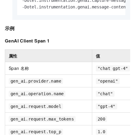
-Dotel.instrumentation.genai.capture-message-co
-Dotel.instrumentation.genai.message-content.c
示例
GenAI Client Span 1
属性
值
Span 名称
"chat gpt-4"
gen_ai.provider.name
"openai"
gen_ai.operation.name
"chat"
gen_ai.request.model
"gpt-4"
gen_ai.request.max_tokens
200
gen_ai.request.top_p
1.0