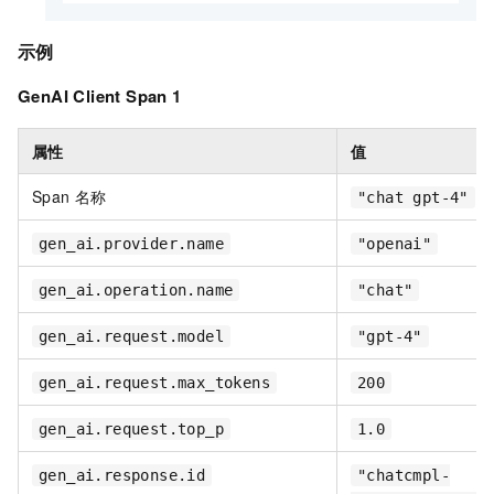
示例
GenAI Client Span 1
属性
值
Span 名称
"chat gpt-4"
gen_ai.provider.name
"openai"
gen_ai.operation.name
"chat"
gen_ai.request.model
"gpt-4"
gen_ai.request.max_tokens
200
gen_ai.request.top_p
1.0
gen_ai.response.id
"chatcmpl-