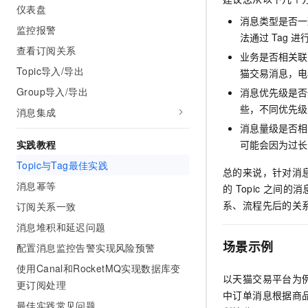
仪表盘
消息类型是否一
监控报警
法通过
Tag
进
查看订阅关系
业务是否相关联
Topic导入/导出
猫交易消息，电
Group导入/导出
消息优先级是否
些，不同优先级
消息集成
消息量级是否相
可能会因为过长
实践教程
Topic与Tag最佳实践
总的来说，针对消
消息幂等
的
Topic
之间的消
系、流程先后的关
订阅关系一致
消息堆积和延迟问题
场景示例
配置消息监控告警实现风险预警
使用Canal和RocketMQ实现数据库变
以天猫交易平台为
更订阅处理
中订单消息根据商
最佳实践常见问题