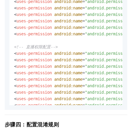
<
uses-permission
android:name
=
"android.permission.
<
uses-permission
android:name
=
"android.permission.
<
uses-permission
android:name
=
"android.permission.
<
uses-permission
android:name
=
"android.permission.
<
uses-permission
android:name
=
"android.permission.
<
uses-permission
android:name
=
"android.permission.
<!-- 直播权限配置-->
<
uses-permission
android:name
=
"android.permission.
<
uses-permission
android:name
=
"android.permission.
<
uses-permission
android:name
=
"android.permission.
<
uses-permission
android:name
=
"android.permission.
<
uses-permission
android:name
=
"android.permission.
<
uses-permission
android:name
=
"android.permission.
<
uses-permission
android:name
=
"android.permission.
<
uses-permission
android:name
=
"android.permission.
<
uses-permission
android:name
=
"android.permission.
<
uses-permission
android:name
=
"android.permission.
<
uses-permission
android:name
=
"android.permission.
步骤四：配置混淆规则
<
uses-permission
android:name
=
"android.permission.
<
uses-permission
android:name
=
"android.permission.