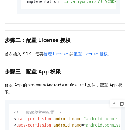
implementation 
'com.aliyun.aio:AliVCSDK_Inte
步骤二：配置
License
授权
首次接入
SDK，需要
管理
License
并
配置
License
授权
。
步骤三：配置
App
权限
修改
App
的
src/main/AndroidManifest.xml
文件，配置
App
权
限。
<!-- 短视频权限配置-->
<
uses-permission
android:name
=
"android.permission.
<
uses-permission
android:name
=
"android.permission.