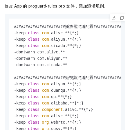
修改
App
的
proguard-rules.pro
文件，添加混淆规则。
<
uses-permission
android:name
=
"android.permission.
<
uses-permission
android:name
=
"android.permission.
<
uses-permission
android:name
=
"android.permission.
<
uses-permission
android:name
=
"android.permission.
######################播放器混淆配置#################
<
uses-permission
android:name
=
"android.permission.
-keep 
class
com
.alivc.**{*;}

-keep 
class
com
.aliyun.**{*;}

-keep 
class
com
.cicada.**{*;}

-dontwarn com.alivc.**

-dontwarn com.aliyun.**

-dontwarn com.cicada.**

######################短视频混淆配置#################
-keep 
class
com
.aliyun.**{*;}

-keep 
class
com
.duanqu.**{*;}

-keep 
class
com
.qu.**{*;}

-keep 
class
com
.alibaba.**{*;}

-keep 
class
component
.alivc.**{*;}

-keep 
class
com
.alivc.**{*;}

-keep 
class
org
.webrtc.**{*;}

-keep 
class
org
.ugsv.**{*;}
