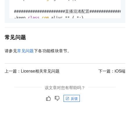
######################直播混淆配置##################
-keep 
class
com
.alivc.** { *;}

-keep 
class
com
.aliyun.rts.network.* { *;}

-keep 
class
org
.webrtc.ali.** {*;}

常见问题
-keep 
class
org
.webrtc.utils.** {*;}
请参见
常见问题
下各功能模块章节。
上一篇：
License相关常见问题
下一篇：
iOS端
该文章对您有帮助吗？
反馈