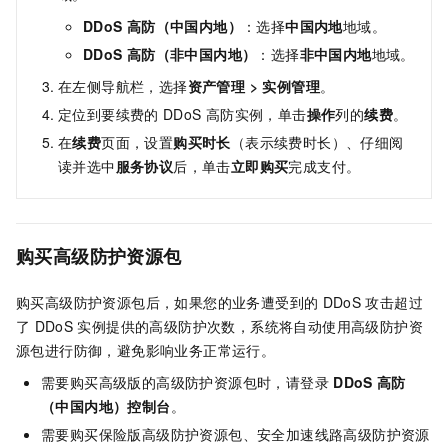
DDoS
高防（中国内地）
：选择
中国内地
地域。
DDoS
高防（非中国内地）
：选择
非中国内地
地域。
在左侧导航栏，选择
资产管理
>
实例管理
。
定位到要续费的
DDoS
高防实例，单击
操作
列的
续费
。
在
续费
页面，设置
购买时长
（表示续费时长）、仔细阅
读并选中
服务协议
后，单击
立即购买
完成支付。
购买高级防护资源包
购买高级防护资源包后，如果您的业务遭受到的
DDoS
攻击超过
了
DDoS
实例提供的高级防护次数，系统将自动使用高级防护资
源包进行防御，避免影响业务正常运行。
需要购买高级版的高级防护资源包时，请登录
DDoS
高防
（中国内地）控制台
。
需要购买保险版高级防护资源包、安全加速线路高级防护资源