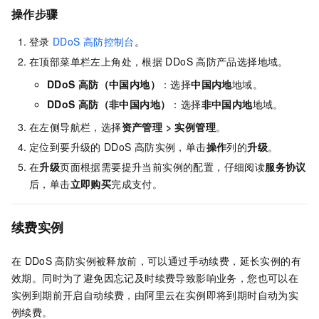
操作步骤
登录
DDoS
高防控制台
。
在顶部菜单栏左上角处，根据
DDoS
高防产品选择地域。
DDoS
高防（中国内地）
：选择
中国内地
地域。
DDoS
高防（非中国内地）
：选择
非中国内地
地域。
在左侧导航栏，选择
资产管理
>
实例管理
。
定位到要升级的
DDoS
高防实例，单击
操作
列的
升级
。
在
升级
页面根据需要提升当前实例的配置，仔细阅读
服务协议
后，单击
立即购买
完成支付。
续费实例
在
DDoS
高防实例被释放前，可以通过手动续费，延长实例的有
效期。同时为了避免因忘记及时续费导致影响业务，您也可以在
实例到期前开启自动续费，由阿里云在实例即将到期时自动为实
例续费。