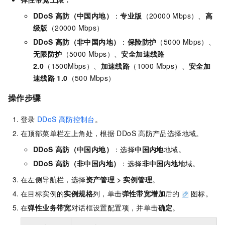
DDoS
高防（中国内地）
：
专业版
（20000 Mbps）、
高
级版
（20000 Mbps）
DDoS
高防（非中国内地）
：
保险防护
（5000 Mbps）、
无限防护
（5000 Mbps）、
安全加速线路
2.0
（1500Mbps）、
加速线路
（1000 Mbps）、
安全加
速线路
1.0
（500 Mbps）
操作步骤
登录
DDoS
高防控制台
。
在顶部菜单栏左上角处，根据
DDoS
高防产品选择地域。
DDoS
高防（中国内地）
：选择
中国内地
地域。
DDoS
高防（非中国内地）
：选择
非中国内地
地域。
在左侧导航栏，选择
资产管理
>
实例管理
。
在目标实例的
实例规格
列，单击
弹性带宽增加
后的
图标。
在
弹性业务带宽
对话框设置配置项，并单击
确定
。