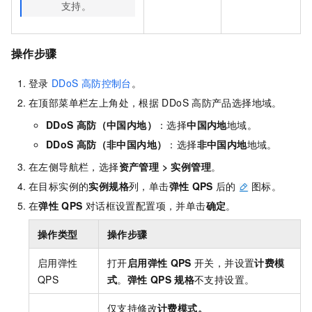
支持。
操作步骤
登录
DDoS
高防控制台
。
在顶部菜单栏左上角处，根据
DDoS
高防产品选择地域。
DDoS
高防（中国内地）
：选择
中国内地
地域。
DDoS
高防（非中国内地）
：选择
非中国内地
地域。
在左侧导航栏，选择
资产管理
>
实例管理
。
在目标实例的
实例规格
列，单击
弹性
QPS
后的
图标。
在
弹性
QPS
对话框设置配置项，并单击
确定
。
操作类型
操作步骤
启用弹性
打开
启用弹性
QPS
开关，并设置
计费模
QPS
式
。
弹性
QPS
规格
不支持设置。
仅支持修改
计费模式
。