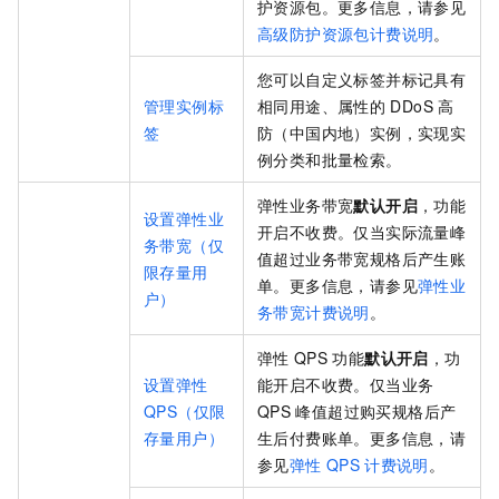
护资源包。更多信息，请参见
高级防护资源包计费说明
。
您可以自定义标签并标记具有
管理实例标
相同用途、属性的
DDoS
高
签
防（中国内地）实例，实现实
例分类和批量检索。
弹性业务带宽
默认开启
，功能
设置弹性业
开启不收费。仅当实际流量峰
务带宽（仅
值超过业务带宽规格后产生账
限存量用
单。更多信息，请参见
弹性业
户）
务带宽计费说明
。
弹性
QPS
功能
默认开启
，功
设置弹性
能开启不收费。仅当业务
QPS（仅限
QPS
峰值超过购买规格后产
存量用户）
生后付费账单。更多信息，请
参见
弹性
QPS
计费说明
。