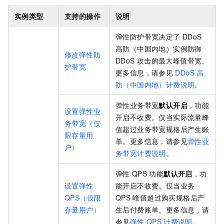
实例类型
支持的操作
说明
弹性防护带宽决定了
DDoS
高防（中国内地）实例防御
修改弹性防
DDoS
攻击的最大峰值带宽。
护带宽
更多信息，请参见
DDoS
高
防（中国内地）计费说明
。
弹性业务带宽
默认开启
，功能
设置弹性业
开启不收费。仅当实际流量峰
务带宽（仅
值超过业务带宽规格后产生账
限存量用
单。更多信息，请参见
弹性业
户）
务带宽计费说明
。
弹性
QPS
功能
默认开启
，功
设置弹性
能开启不收费。仅当业务
QPS（仅限
QPS
峰值超过购买规格后产
存量用户）
生后付费账单。更多信息，请
参见
弹性
QPS
计费说明
。