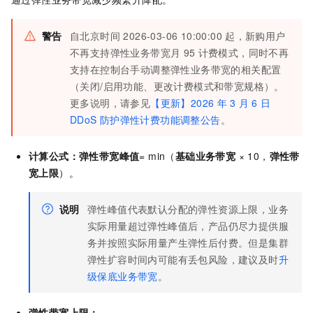
警告
自北京时间 2026-03-06 10:00:00
起，新购用户
不再支持弹性业务带宽月
95
计费模式，同时不再
支持在控制台手动调整弹性业务带宽的相关配置
（关闭/启用功能、更改计费模式和带宽规格）。
更多说明，请参见
【更新】2026
年
3
月
6
日
DDoS
防护弹性计费功能调整公告
。
计算公式：弹性带宽峰值
= min（
基础
业务带宽
× 10，
弹性带
宽上限
）。
说明
弹性峰值代表默认分配的弹性资源上限，业务
实际用量超过弹性峰值后，产品仍尽力提供服
务并按照实际用量产生弹性后付费。但是集群
弹性扩容时间内可能有丢包风险，建议及时
升
级保底业务带宽
。
弹性带宽上限：