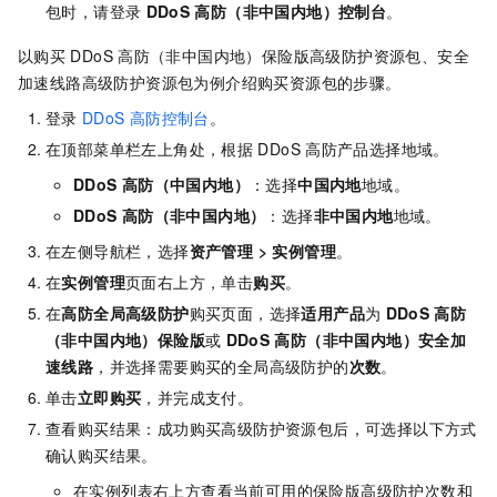
包时，请登录
DDoS
高防（非中国内地）控制台
。
以购买
DDoS
高防（非中国内地）保险版高级防护资源包、安全
加速线路高级防护资源包为例介绍购买资源包的步骤。
登录
DDoS
高防控制台
。
在顶部菜单栏左上角处，根据
DDoS
高防产品选择地域。
DDoS
高防（中国内地）
：选择
中国内地
地域。
DDoS
高防（非中国内地）
：选择
非中国内地
地域。
在左侧导航栏，选择
资产管理
>
实例管理
。
在
实例管理
页面右上方，单击
购买
。
在
高防全局高级防护
购买页面，选择
适用产品
为
DDoS
高防
（非中国内地）保险版
或
DDoS
高防（非中国内地）安全加
速线路
，并选择需要购买的全局高级防护的
次数
。
单击
立即购买
，并完成支付。
查看购买结果：成功购买高级防护资源包后，可选择以下方式
确认购买结果。
在实例列表右上方查看当前可用的保险版高级防护次数和