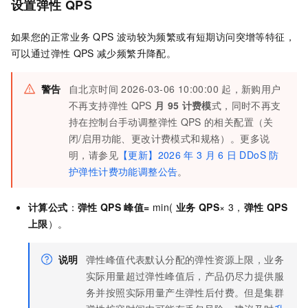
设置弹性
QPS
如果您的正常业务
QPS
波动较为频繁或有短期访问突增等特征，
可以通过弹性
QPS
减少频繁升降配。
警告
自北京时间 2026-03-06 10:00:00
起，新购用户
不再支持弹性
QPS
月
95
计费模
式，同时不再支
持在控制台手动调整弹性
QPS
的相关配置（关
闭/启用功能、更改计费模式和规格）。更多说
明，请参见
【更新】2026
年
3
月
6
日
DDoS
防
护弹性计费功能调整公告
。
计算公式
：
弹性
QPS
峰值=
min(
业务
QPS
× 3，
弹性
QPS
上限
）。
说明
弹性峰值代表默认分配的弹性资源上限，业务
实际用量超过弹性峰值后，产品仍尽力提供服
务并按照实际用量产生弹性后付费。但是集群