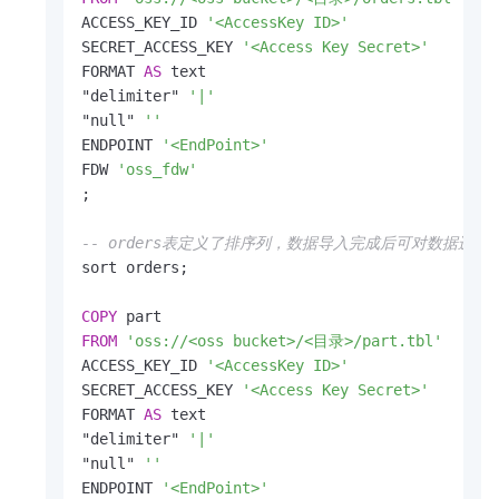
ACCESS_KEY_ID 
'<AccessKey ID>'
SECRET_ACCESS_KEY 
'<Access Key Secret>'
FORMAT 
AS
 text

"delimiter" 
'|'
"null" 
''
ENDPOINT 
'<EndPoint>'
FDW 
'oss_fdw'
;

-- orders表定义了排序列，数据导入完成后可对数据进行
sort orders;

COPY
FROM
'oss://<oss bucket>/<目录>/part.tbl'
ACCESS_KEY_ID 
'<AccessKey ID>'
SECRET_ACCESS_KEY 
'<Access Key Secret>'
FORMAT 
AS
 text

"delimiter" 
'|'
"null" 
''
ENDPOINT 
'<EndPoint>'