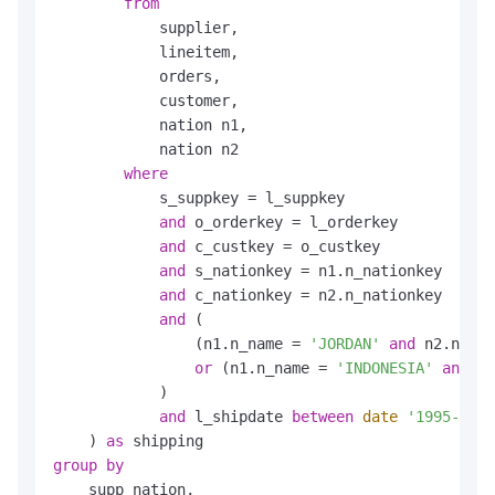
from
            supplier,

            lineitem,

            orders,

            customer,

            nation n1,

            nation n2

where
            s_suppkey 
=
 l_suppkey

and
 o_orderkey 
=
 l_orderkey

and
 c_custkey 
=
 o_custkey

and
 s_nationkey 
=
 n1.n_nationkey

and
 c_nationkey 
=
 n2.n_nationkey

and
 (

                (n1.n_name 
=
'JORDAN'
and
 n2.n_nam
or
 (n1.n_name 
=
'INDONESIA'
and
 n2
            )

and
 l_shipdate 
between
date
'1995-01-0
    ) 
as
group
by
    supp_nation,
