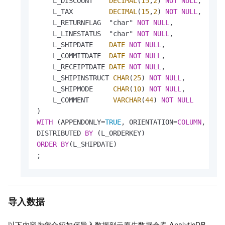
    L_DISCOUNT    
DECIMAL
(
15
,
2
) 
NOT
NULL
,

    L_TAX         
DECIMAL
(
15
,
2
) 
NOT
NULL
,

    L_RETURNFLAG  "char" 
NOT
NULL
,

    L_LINESTATUS  "char" 
NOT
NULL
,

    L_SHIPDATE    
DATE
NOT
NULL
,

    L_COMMITDATE  
DATE
NOT
NULL
,

    L_RECEIPTDATE 
DATE
NOT
NULL
,

    L_SHIPINSTRUCT 
CHAR
(
25
) 
NOT
NULL
,

    L_SHIPMODE     
CHAR
(
10
) 
NOT
NULL
,

    L_COMMENT      
VARCHAR
(
44
) 
NOT
NULL
WITH
 (APPENDONLY
=
TRUE
, ORIENTATION
=
COLUMN
, COM
DISTRIBUTED 
BY
ORDER
BY
(L_SHIPDATE)

;
导入数据
以下内容为您介绍如何导入数据到
云原生数据仓库 AnalyticDB