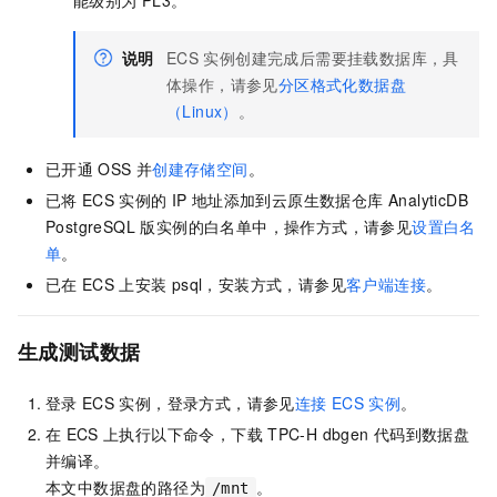
能级别为
PL3。
说明
ECS
实例创建完成后需要挂载数据库，具
体操作，请参见
分区格式化数据盘
（Linux）
。
已开通
OSS
并
创建存储空间
。
已将
ECS
实例的
IP
地址添加到
云原生数据仓库 AnalyticDB
PostgreSQL 版
实例的白名单中，操作方式，请参见
设置白名
单
。
已在
ECS
上安装
psql，安装方式，请参见
客户端连接
。
生成测试数据
登录
ECS
实例，登录方式，请参见
连接
ECS
实例
。
在
ECS
上执行以下命令，下载
TPC-H dbgen
代码到数据盘
并编译。
本文中数据盘的路径为
。
/mnt