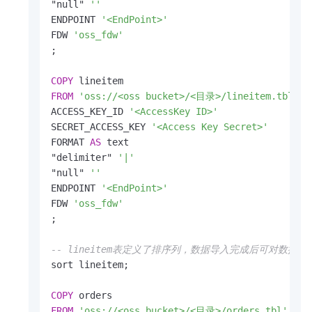
"null" 
''
ENDPOINT 
'<EndPoint>'
FDW 
'oss_fdw'
;

COPY
FROM
'oss://<oss bucket>/<目录>/lineitem.tbl'
ACCESS_KEY_ID 
'<AccessKey ID>'
SECRET_ACCESS_KEY 
'<Access Key Secret>'
FORMAT 
AS
 text

"delimiter" 
'|'
"null" 
''
ENDPOINT 
'<EndPoint>'
FDW 
'oss_fdw'
;

-- lineitem表定义了排序列，数据导入完成后可对数据
sort lineitem;

COPY
FROM
'oss://<oss bucket>/<目录>/orders.tbl'