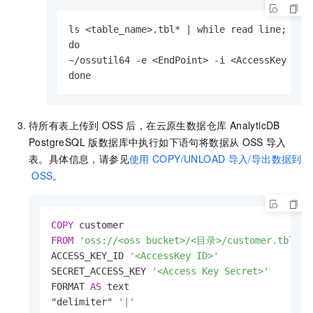
ls 
<
table_name
>
.tbl
*
|
 while read line;

~
/
ossutil64 
-
e 
<
EndPoint
>
-
i 
<
AccessKey ID
>
done
待所有表上传到
OSS
后，在
云原生数据仓库 AnalyticDB
PostgreSQL 版
数据库中执行如下语句将数据从
OSS
导入
表。具体信息，请参见
使用
COPY/UNLOAD
导入/导出数据到
OSS
。
COPY
FROM
'oss://<oss bucket>/<目录>/customer.tbl'
ACCESS_KEY_ID 
'<AccessKey ID>'
SECRET_ACCESS_KEY 
'<Access Key Secret>'
FORMAT 
AS
 text

"delimiter" 
'|'