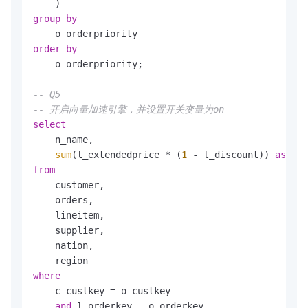
group
by
order
by
    o_orderpriority;

-- Q5
-- 开启向量加速引擎，并设置开关变量为on
select
    n_name,

sum
(l_extendedprice 
*
 (
1
-
 l_discount)) 
as
from
    customer,

    orders,

    lineitem,

    supplier,

    nation,

where
    c_custkey 
=
 o_custkey

and
 l_orderkey 
=
 o_orderkey
