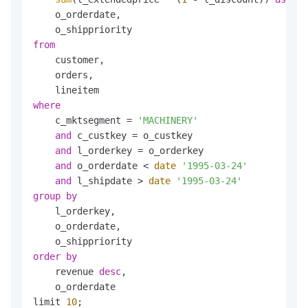
    o_orderdate,

from
    customer,

    orders,

where
    c_mktsegment 
=
'MACHINERY'
and
 c_custkey 
=
 o_custkey

and
 l_orderkey 
=
 o_orderkey

and
 o_orderdate 
<
date
'1995-03-24'
and
 l_shipdate 
>
date
'1995-03-24'
group
by
    l_orderkey,

    o_orderdate,

order
by
    revenue 
desc
,

    o_orderdate

limit 
10
;
