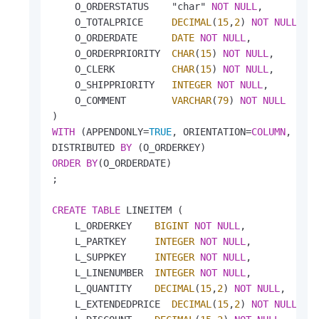
    O_ORDERSTATUS    "char" 
NOT
NULL
,

    O_TOTALPRICE     
DECIMAL
(
15
,
2
) 
NOT
NULL
,

    O_ORDERDATE      
DATE
NOT
NULL
,

    O_ORDERPRIORITY  
CHAR
(
15
) 
NOT
NULL
,

    O_CLERK          
CHAR
(
15
) 
NOT
NULL
,

    O_SHIPPRIORITY   
INTEGER
NOT
NULL
,

    O_COMMENT        
VARCHAR
(
79
) 
NOT
NULL
WITH
 (APPENDONLY
=
TRUE
, ORIENTATION
=
COLUMN
, COM
DISTRIBUTED 
BY
ORDER
BY
(O_ORDERDATE)

;

CREATE
TABLE
 LINEITEM (

    L_ORDERKEY    
BIGINT
NOT
NULL
,

    L_PARTKEY     
INTEGER
NOT
NULL
,

    L_SUPPKEY     
INTEGER
NOT
NULL
,

    L_LINENUMBER  
INTEGER
NOT
NULL
,

    L_QUANTITY    
DECIMAL
(
15
,
2
) 
NOT
NULL
,

    L_EXTENDEDPRICE  
DECIMAL
(
15
,
2
) 
NOT
NULL
,
