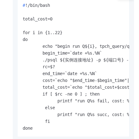
#
!/bin/bash
total_cost=0

for i in {1..22}

do

        echo "begin run Q${i}, tpch_query/q$i.s
        begin_time=`date +%s.%N`

        ./psql ${实例连接地址} -p ${端口号} -U ${数据
        rc=$?

        end_time=`date +%s.%N`

        cost=`echo "$end_time-$begin_time"|bc`

        total_cost=`echo "$total_cost+$cost"|bc
        if [ $rc -ne 0 ] ; then

              printf "run Q%s fail, cost: %.2f,
         else

              printf "run Q%s succ, cost: %.2f,
         fi

done