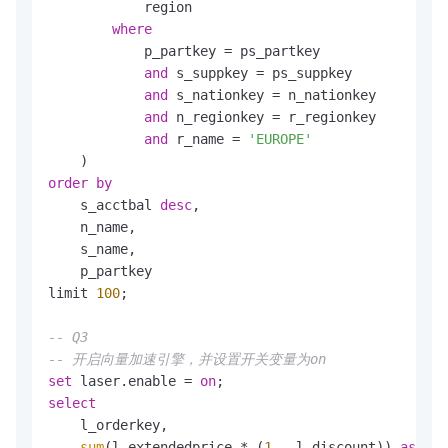
            region

where
            p_partkey 
=
 ps_partkey

and
 s_suppkey 
=
 ps_suppkey

and
 s_nationkey 
=
 n_nationkey

and
 n_regionkey 
=
 r_regionkey

and
 r_name 
=
'EUROPE'
order
by
    s_acctbal 
desc
,

    n_name,

    s_name,

    p_partkey

limit 
100
;

-- Q3
-- 开启向量加速引擎，并设置开关变量为on
set
 laser.enable 
=
on
select
    l_orderkey,

sum
(l_extendedprice 
*
 (
1
-
 l_discount)) 
as
 rev