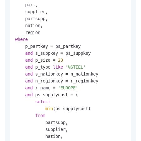
    part,

    supplier,

    partsupp,

    nation,

where
    p_partkey 
=
 ps_partkey

and
 s_suppkey 
=
 ps_suppkey

and
 p_size 
=
23
and
 p_type 
like
'%STEEL'
and
 s_nationkey 
=
 n_nationkey

and
 n_regionkey 
=
 r_regionkey

and
 r_name 
=
'EUROPE'
and
 ps_supplycost 
=
 (

select
min
(ps_supplycost)

from
            partsupp,

            supplier,

            nation,
