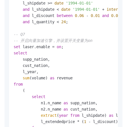
    l_shipdate 
>=
date
'1994-01-01'
and
 l_shipdate 
<
date
'1994-01-01'
+
interval
and
 l_discount 
between
0.06
-
0.01
and
0.06
+
and
 l_quantity 
<
24
;

-- Q7
-- 开启向量加速引擎，并设置开关变量为on
set
 laser.enable 
=
on
select
    supp_nation,

    cust_nation,

    l_year,

sum
(volume) 
as
from
    (

select
            n1.n_name 
as
 supp_nation,

            n2.n_name 
as
 cust_nation,

extract
(
year
from
 l_shipdate) 
as
 l_yea
            l_extendedprice 
*
 (
1
-
 l_discount) 
as
 