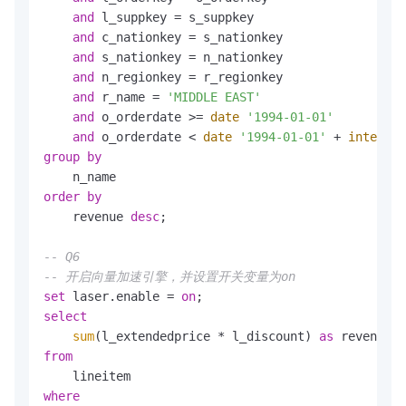
and
 l_suppkey 
=
 s_suppkey

and
 c_nationkey 
=
 s_nationkey

and
 s_nationkey 
=
 n_nationkey

and
 n_regionkey 
=
 r_regionkey

and
 r_name 
=
'MIDDLE EAST'
and
 o_orderdate 
>=
date
'1994-01-01'
and
 o_orderdate 
<
date
'1994-01-01'
+
interval
group
by
order
by
    revenue 
desc
;

-- Q6
-- 开启向量加速引擎，并设置开关变量为on
set
 laser.enable 
=
on
select
sum
(l_extendedprice 
*
 l_discount) 
as
from
where