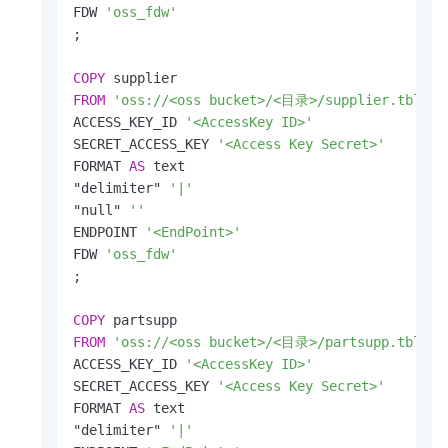
FDW 
'oss_fdw'
;

COPY
FROM
'oss://<oss bucket>/<目录>/supplier.tbl'
ACCESS_KEY_ID 
'<AccessKey ID>'
SECRET_ACCESS_KEY 
'<Access Key Secret>'
FORMAT 
AS
 text

"delimiter" 
'|'
"null" 
''
ENDPOINT 
'<EndPoint>'
FDW 
'oss_fdw'
;

COPY
FROM
'oss://<oss bucket>/<目录>/partsupp.tbl'
ACCESS_KEY_ID 
'<AccessKey ID>'
SECRET_ACCESS_KEY 
'<Access Key Secret>'
FORMAT 
AS
 text

"delimiter" 
'|'