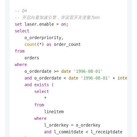
-- Q4
-- 开启向量加速引擎，并设置开关变量为on
set
 laser.enable 
=
on
select
    o_orderpriority,

count
(
*
) 
as
from
where
    o_orderdate 
>=
date
'1996-08-01'
and
 o_orderdate 
<
date
'1996-08-01'
+
interval
and
exists
 (

select
*
from
            lineitem

where
            l_orderkey 
=
 o_orderkey

and
 l_commitdate 
<
 l_receiptdate
