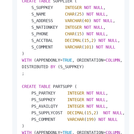
CREATE
TABLE
 SUPPLIER (

    S_SUPPKEY     
INTEGER
NOT
NULL
,

    S_NAME        
CHAR
(
25
) 
NOT
NULL
,

    S_ADDRESS     
VARCHAR
(
40
) 
NOT
NULL
,

    S_NATIONKEY   
INTEGER
NOT
NULL
,

    S_PHONE       
CHAR
(
15
) 
NOT
NULL
,

    S_ACCTBAL     
DECIMAL
(
15
,
2
) 
NOT
NULL
,

    S_COMMENT     
VARCHAR
(
101
) 
NOT
NULL
WITH
 (APPENDONLY
=
TRUE
, ORIENTATION
=
COLUMN
, COM
DISTRIBUTED 
BY
 (S_SUPPKEY)

;

CREATE
TABLE
 PARTSUPP (

    PS_PARTKEY     
INTEGER
NOT
NULL
,

    PS_SUPPKEY     
INTEGER
NOT
NULL
,

    PS_AVAILQTY    
INTEGER
NOT
NULL
,

    PS_SUPPLYCOST  
DECIMAL
(
15
,
2
)  
NOT
NULL
,

    PS_COMMENT     
VARCHAR
(
199
) 
NOT
NULL
WITH
 (APPENDONLY
=
TRUE
, ORIENTATION
=
COLUMN
, COM