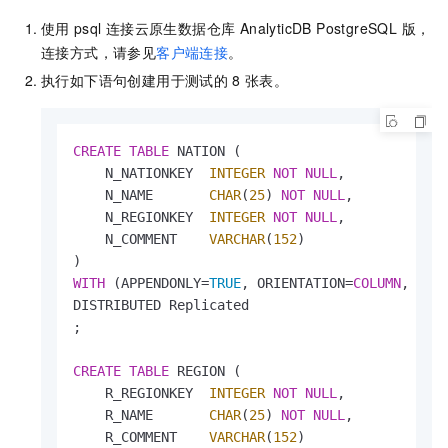
使用
psql
连接
云原生数据仓库 AnalyticDB PostgreSQL 版
，
连接方式，请参见
客户端连接
。
执行如下语句创建用于测试的
8
张表。
CREATE
TABLE
 NATION (

    N_NATIONKEY  
INTEGER
NOT
NULL
,

    N_NAME       
CHAR
(
25
) 
NOT
NULL
,

    N_REGIONKEY  
INTEGER
NOT
NULL
,

    N_COMMENT    
VARCHAR
(
152
)

WITH
 (APPENDONLY
=
TRUE
, ORIENTATION
=
COLUMN
, COM
DISTRIBUTED Replicated

;

CREATE
TABLE
 REGION (

    R_REGIONKEY  
INTEGER
NOT
NULL
,

    R_NAME       
CHAR
(
25
) 
NOT
NULL
,

    R_COMMENT    
VARCHAR
(
152
)
