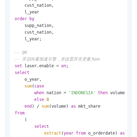
    cust_nation,

order
by
    supp_nation,

    cust_nation,

    l_year;

-- Q8
-- 开启向量加速引擎，并设置开关变量为on
set
 laser.enable 
=
on
select
    o_year,

sum
(
case
when
 nation 
=
'INDONESIA'
then
 volume

else
0
end
) 
/
sum
(volume) 
as
from
    (

select
extract
(
year
from
 o_orderdate) 
as
 o_ye