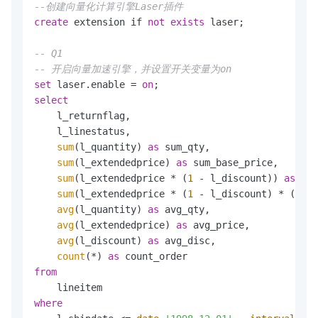
--创建向量化计算引擎Laser插件
create
 extension if 
not
exists
 laser;

-- Q1
-- 开启向量加速引擎，并设置开关变量为on
set
 laser.enable 
=
on
select
    l_returnflag,

    l_linestatus,

sum
(l_quantity) 
as
 sum_qty,

sum
(l_extendedprice) 
as
 sum_base_price,

sum
(l_extendedprice 
*
 (
1
-
 l_discount)) 
as
 sum
sum
(l_extendedprice 
*
 (
1
-
 l_discount) 
*
 (
1
+
 
avg
(l_quantity) 
as
 avg_qty,

avg
(l_extendedprice) 
as
 avg_price,

avg
(l_discount) 
as
 avg_disc,

count
(
*
) 
as
from
where