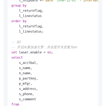
    l_shipdate 
<=
date
'1998-12-01'
-
interval
'93
group
by
    l_returnflag,

order
by
    l_returnflag,

    l_linestatus;

-- Q2
-- 开启向量加速引擎，并设置开关变量为on
set
 laser.enable 
=
on
select
    s_acctbal,

    s_name,

    n_name,

    p_partkey,

    p_mfgr,

    s_address,

    s_phone,

from