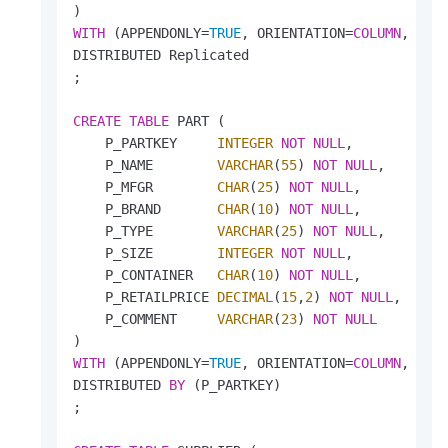
WITH
 (APPENDONLY
=
TRUE
, ORIENTATION
=
COLUMN
, COM
DISTRIBUTED Replicated

;

CREATE
TABLE
 PART (

    P_PARTKEY     
INTEGER
NOT
NULL
,

    P_NAME        
VARCHAR
(
55
) 
NOT
NULL
,

    P_MFGR        
CHAR
(
25
) 
NOT
NULL
,

    P_BRAND       
CHAR
(
10
) 
NOT
NULL
,

    P_TYPE        
VARCHAR
(
25
) 
NOT
NULL
,

    P_SIZE        
INTEGER
NOT
NULL
,

    P_CONTAINER   
CHAR
(
10
) 
NOT
NULL
,

    P_RETAILPRICE 
DECIMAL
(
15
,
2
) 
NOT
NULL
,

    P_COMMENT     
VARCHAR
(
23
) 
NOT
NULL
WITH
 (APPENDONLY
=
TRUE
, ORIENTATION
=
COLUMN
, COM
DISTRIBUTED 
BY
 (P_PARTKEY)

;
