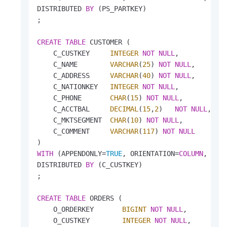
DISTRIBUTED 
BY
 (PS_PARTKEY)

;

CREATE
TABLE
 CUSTOMER (

    C_CUSTKEY     
INTEGER
NOT
NULL
,

    C_NAME        
VARCHAR
(
25
) 
NOT
NULL
,

    C_ADDRESS     
VARCHAR
(
40
) 
NOT
NULL
,

    C_NATIONKEY   
INTEGER
NOT
NULL
,

    C_PHONE       
CHAR
(
15
) 
NOT
NULL
,

    C_ACCTBAL     
DECIMAL
(
15
,
2
)   
NOT
NULL
,

    C_MKTSEGMENT  
CHAR
(
10
) 
NOT
NULL
,

    C_COMMENT     
VARCHAR
(
117
) 
NOT
NULL
WITH
 (APPENDONLY
=
TRUE
, ORIENTATION
=
COLUMN
, COM
DISTRIBUTED 
BY
 (C_CUSTKEY)

;

CREATE
TABLE
 ORDERS (

    O_ORDERKEY       
BIGINT
NOT
NULL
,

    O_CUSTKEY        
INTEGER
NOT
NULL
,
