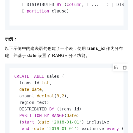
   [ DISTRIBUTED 
BY
 (
column
, [ ... ] ) 
|
 DISTRI
   [ 
partition
 clause]                         
示例：
以下示例中的建表语句创建了一个表，使用
trans_id
作为分布
键，并基于
date
设置了
RANGE
分区功能。
CREATE
TABLE
 sales (

  trans_id 
int
,

date
date
, 

  amount 
decimal
(
9
,
2
), 

  region text)

  DISTRIBUTED 
BY
 (trans_id)  

PARTITION
BY
RANGE
(
date
)    

  (
start
 (
date
'2018-01-01'
) inclusive

end
 (
date
'2019-01-01'
) exclusive 
every
 (
int