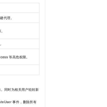
搭建代理。
源。
问。
ccess
等高危权限。
除。同时为相关用户轮转新
ateUser
事件，删除所有