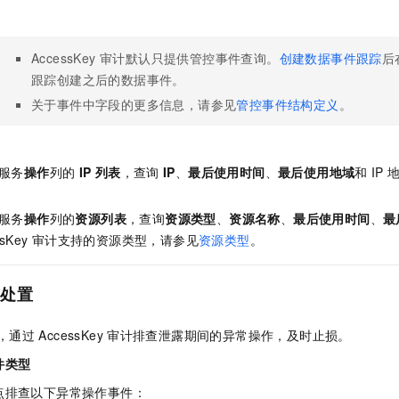
AccessKey 审计默认只提供管控事件查询。
创建数据事件跟踪
后
跟踪创建之后的数据事件。
关于事件中字段的更多信息，请参见
管控事件结构定义
。
服务
操作
列的
IP 列表
，查询
IP
、
最后使用时间
、
最后使用地域
和
IP
服务
操作
列的
资源列表
，查询
资源类型
、
资源名称
、
最后使用时间
、
最
sKey
审计支持的资源类型，请参见
资源类型
。
与处置
，通过
AccessKey
审计排查泄露期间的异常操作，及时止损。
件类型
点排查以下异常操作事件：