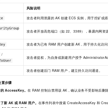
风险说明
攻击者利用泄露的
AK
创建
ECS
实例，用于挖矿或
ce
urityGroup
攻击者开放高危端口（如
22、3389），暴露内网资
攻击者为已有
RAM
用户创建新
AK，用于持久化访
Key
/
攻击者提权，为自身或新建用户授予
AdministratorA
ToUser
攻击者创建后门
RAM
用户，建立持久访问通道。
处置步骤
露的
AccessKey。
在
RAM
控制台禁用该
AK，确认业务不受影响后删
建了新
AK
或
RAM
用户。
在事件列表中搜索
CreateAccessKey
和
Cre