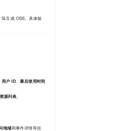
到
SLS
或
OSS。具体操
 用户 ID
、
最后使用时间
资源列表
。
问地域
和事件详情等信