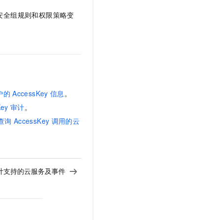
安全组规则和权限策略变
户的
AccessKey
信息
。
Key
审计
。
查询
AccessKey
调用的云
y审计支持的云服务及事件