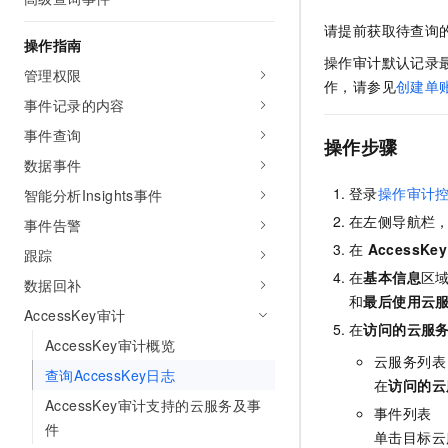
请提前获取待查询
操作指南
操作审计默认记录
管理权限
作，请参见
创建单
事件记录的内容
事件查询
操作步骤
数据事件
登录
操作审计
智能分析Insights事件
在左侧导航栏
事件告警
在
AccessK
跟踪
在
基本信息
区
数据回补
和
最后使用云
AccessKey审计
在
访问的云服
AccessKey审计概览
云服务列表
查询AccessKey日志
在
访问的云
AccessKey审计支持的云服务及事
事件列表
件
单击目标云