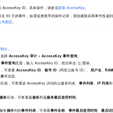
的
AccessKey ID。具体操作，请参见
获取
AccessKey
。
最近
90
天的事件，如需追溯更早的操作记录，需创建跟踪将事件投递
账号跟踪
。
控制台
。
，选择
AccessKey 审计
>
AccessKey 事件查询
。
ey 事件查询
页面，输入
AccessKey ID，然后单击
图标。
域，可查看
AccessKey ID
、
账号
ID
（阿里云账号
ID）、
用户名
、
RAM
服务
等信息。
务
区域，可查看该
AccessKey
访问的云服务列表、
事件列表
、
IP 列表
和
服务
区域，可查看
云服务
和
云服务最后使用时间
。
服务
操作
列的
事件列表
，可查看
事件名称
、
事件最后使用时间
、
最后访