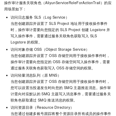
操作审计服务关联角色（AliyunServiceRoleForActionTrail）的应
用场景如下：
访问日志服务
SLS（Log Service）
当您创建跟踪并设置了
SLS Project
地址用于接收操作事件
时，操作审计需要向您指定的
SLS Project
创建
Logstore
并
写入操作事件，需要通过服务关联角色获取写入
SLS
Logstore
的权限。
访问对象存储
OSS（Object Storage Service）
当您创建跟踪并设置了
OSS
存储空间用于接收操作事件时，
操作审计需要向您指定的
OSS
存储空间写入操作事件，需要
通过服务关联角色获取写入
OSS
存储空间的权限。
访问轻量消息队列（原 MNS）
当您创建跟踪并设置了
OSS
存储空间用于接收操作事件时，
您可以设置当投递发生时向您的
SMQ
主题推送消息。操作审
计需向对应默认的
SMQ
主题写入消息事件，需要通过服务关
联角色获取通过
SMQ
推送消息的权限。
访问资源目录（Resource Directory）
当您通过创建多账号跟踪将整个资源目录所有成员的操作事件