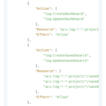
{
"Action"
:
[
"log:CreateDashboard"
,
"log:UpdateDashboard"
]
,
"Resource"
:
"acs:log:*:*:project/*/
"Effect"
:
"Allow"
}
,
{
"Action"
:
[
"log:CreateSavedSearch"
,
"log:UpdateSavedSearch"
]
,
"Resource"
:
[
"acs:log:*:*:project/*/savedsea
"acs:log:*:*:project/*/savedsea
"acs:log:*:*:project/*/savedsea
]
,
"Effect"
:
"Allow"
}
,