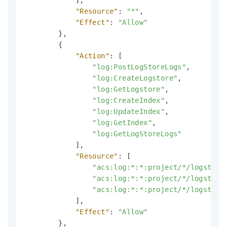
]
,
"Resource"
:
"*"
,
"Effect"
:
"Allow"
}
,
{
"Action"
:
[
"log:PostLogStoreLogs"
,
"log:CreateLogstore"
,
"log:GetLogstore"
,
"log:CreateIndex"
,
"log:UpdateIndex"
,
"log:GetIndex"
,
"log:GetLogStoreLogs"
]
,
"Resource"
:
[
"acs:log:*:*:project/*/logstore
"acs:log:*:*:project/*/logstore
"acs:log:*:*:project/*/logstore
]
,
"Effect"
:
"Allow"
}
,