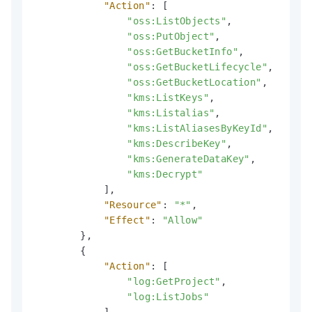
"Action"
:
[
"oss:ListObjects"
,
"oss:PutObject"
,
"oss:GetBucketInfo"
,
"oss:GetBucketLifecycle"
,
"oss:GetBucketLocation"
,
"kms:ListKeys"
,
"kms:Listalias"
,
"kms:ListAliasesByKeyId"
,
"kms:DescribeKey"
,
"kms:GenerateDataKey"
,
"kms:Decrypt"
]
,
"Resource"
:
"*"
,
"Effect"
:
"Allow"
}
,
{
"Action"
:
[
"log:GetProject"
,
"log:ListJobs"