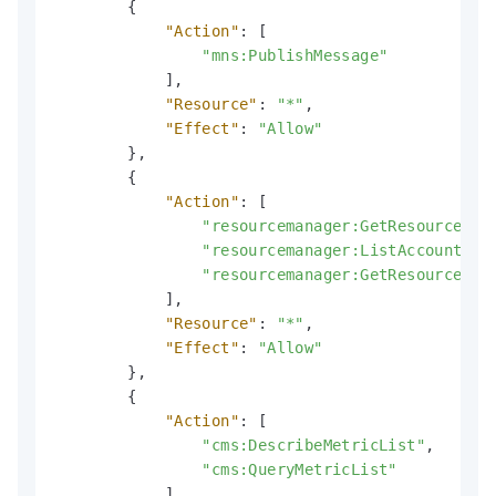
{
"Action"
:
[
"mns:PublishMessage"
]
,
"Resource"
:
"*"
,
"Effect"
:
"Allow"
}
,
{
"Action"
:
[
"resourcemanager:GetResourceDir
"resourcemanager:ListAccounts"
,
"resourcemanager:GetResourceDir
]
,
"Resource"
:
"*"
,
"Effect"
:
"Allow"
}
,
{
"Action"
:
[
"cms:DescribeMetricList"
,
"cms:QueryMetricList"
]
,