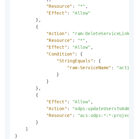
"Resource"
:
"*"
,
"Effect"
:
"Allow"
}
,
{
"Action"
:
"ram:DeleteServiceLinkedR
"Resource"
:
"*"
,
"Effect"
:
"Allow"
,
"Condition"
:
{
"StringEquals"
:
{
"ram:ServiceName"
:
"actiont
}
}
}
,
{
"Effect"
:
"Allow"
,
"Action"
:
"odps:updateUsersToAdmin"
"Resource"
:
"acs:odps:*:*:projects/
}
]
}