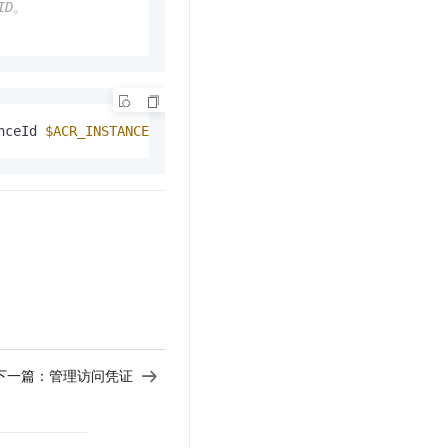
ID。
nceId 
$ACR_INSTANCE_ID
 --access-key-id 
$ALIYUN_AK
 --acce
下一篇：
管理访问凭证