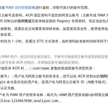
根据
RAM
访问控制策略
进行鉴权，控制可执行的操作范围。
云账号及密码。ACR 固定密码不是您的阿里云账号（主账号或 RAM
R 控制台的
访问凭证
页面单独设置的 Registry 专用密码。凭证信息
时效限制，泄露后在主动重置前持续有效。如需更高安全性，推荐使用
重新设置。
效时间为
1
小时。若通过
STS
方式请求，临时密码的有效时间则等同于
RAM 用户）的访问凭证相互独立。子账号不能使用主账号设置的固定密码
账号登录 ACR 控制台，并单独设置专属的固定密码。
户端登录
ACR
时，
参数的取值因账号类型而异：
--username
主账号）：用户名为阿里云账号的登录名，您可以在
ACR
控制台的
访问
命令及对应的用户名。该用户名与阿里云主账号
ID（纯数字格式
gin
致认证失败。
户名为
RAM
用户的登录名称，格式为
<RAM
用户登录名称>@<阿里云
。
China-1234567890.onaliyun.com