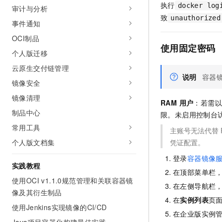
执行
docker log
审计与分析
致
unauthorized
事件通知
OCI制品
使用固定密码
个人版迁移
云原生交付链管理
说明
容器
镜像安全
镜像清理
RAM 用户
：若需以
制品中心
限。未启用控制台访
常用工具
主账号无法代替 
个人版文档集
凭证配置。
登录
容器镜像
实践教程
在顶部菜单栏
使用OCI v1.1.0规范管理和关联容器镜
在左侧导航栏
像及其衍生制品
在
实例列表
页
使用Jenkins实现镜像的CI/CD
在企业版实例