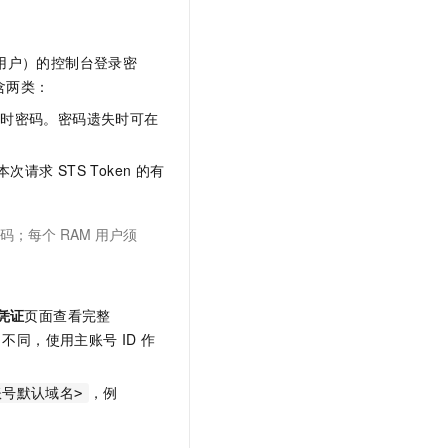
 用户）的控制台登录密
包含两类：
临时密码。密码遗失时可在
本次请求
STS Token
的有
；每个 RAM 用户须
凭证
页面查看完整
）不同，使用主账号
ID
作
，例
账号默认域名>