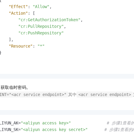
{
"Effect"
:
"Allow"
,
"Action"
:
[
"cr:GetAuthorizationToken"
,
"cr:PullRepository"
,
"cr:PushRepository"
]
,
"Resource"
:
"*"
}
，获取临时密码。
其中
INT="<acr service endpoint>"
<acr service endpoint>
。
LIYUN_AK=
"<aliyun access key>"
# 步骤1查看的A
LIYUN_SK=
"<aliyun access key secret>"
# 步骤1查看的Ac