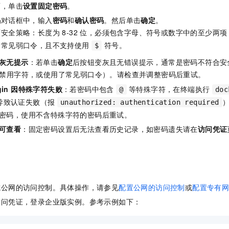
面，单击
设置固定密码
。
码
对话框中，输入
密码
和
确认密码
。然后单击
确定
。
安全策略：长度为 8-32 位，必须包含字母、符号或数字中的至少两
的常见弱口令，且不支持使用
符号。
$
灰无提示
：若单击
确定
后按钮变灰且无错误提示，通常是密码不符合安
禁用字符，或使用了常见弱口令）。请检查并调整密码后重试。
login 因特殊字符失败
：若密码中包含
等特殊字符，在终端执行
@
doc
转义导致认证失败（报
unauthorized: authentication required
密码，使用不含特殊字符的密码后重试。
可查看
：固定密码设置后无法查看历史记录，如密码遗失请在
访问凭证
或公网的访问控制。具体操作，请参见
配置公网的访问控制
或
配置专有
访问凭证，登录企业版实例。参考示例如下：