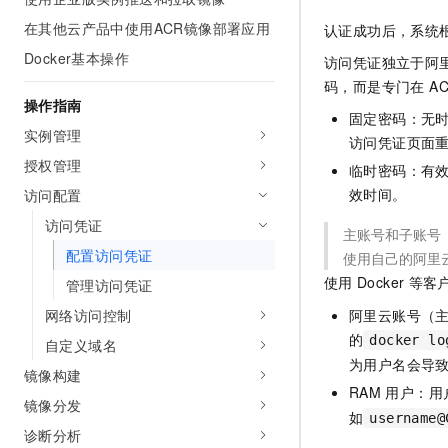
在其他云产品中使用ACR镜像部署应用
认证成功后，系统
Docker基本操作
访问凭证独立于阿里
码，而是专门在 AC
操作指南
固定密码：无
实例管理
访问凭证页面
授权管理
临时密码：有
效时间。
访问配置
访问凭证
主账号和子账号（
配置访问凭证
使用自己的阿里云
使用
Docker
等客
管理访问凭证
网络访问控制
阿里云账号（
的
docker lo
自定义域名
为用户名会导
镜像构建
RAM
用户：用
镜像分发
如
username@
诊断分析