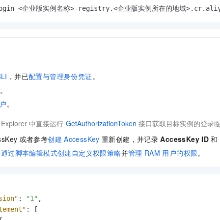
 login <企业版实例名称>-registry.<企业版实例所在的地域>.cr.aliyu
LI
，并已
配置与管理身份凭证
。
令
。
户
。
Explorer
中直接运行
GetAuthorizationToken
接口获取目标实例的登录
ssKey
或者参考
创建
AccessKey
重新创建，并记录
AccessKey ID
和
，
通过脚本编辑模式创建自定义权限策略
并
管理
RAM
用户的权限
。
sion"
:
"1"
,
tement"
:
[