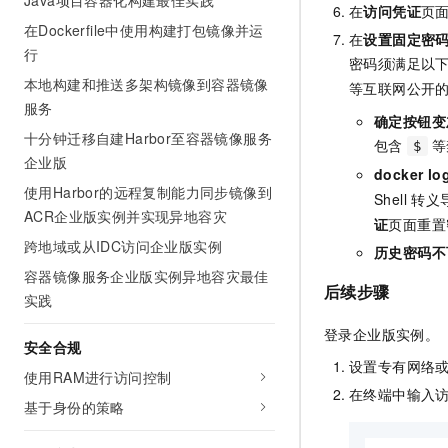
Java项目容器化构建最佳实践
在
访问凭证
页
在Dockerfile中使用构建打包镜像并运
在
设置固定密
行
密码须满足以下
本地构建和推送多架构镜像到容器镜像
等互联网公开
服务
确定按钮变
十分钟迁移自建Harbor至容器镜像服务
包含
等
$
企业版
docker 
使用Harbor的远程复制能力同步镜像到
Shell 
ACR企业版实例并实现异地容灾
证
页面重置
跨地域或从IDC访问企业版实例
历史密码不
容器镜像服务企业版实例异地容灾最佳
后续步骤
实践
登录企业版实例。
安全合规
设置专有网络
使用RAM进行访问控制
在终端中输入
基于身份的策略