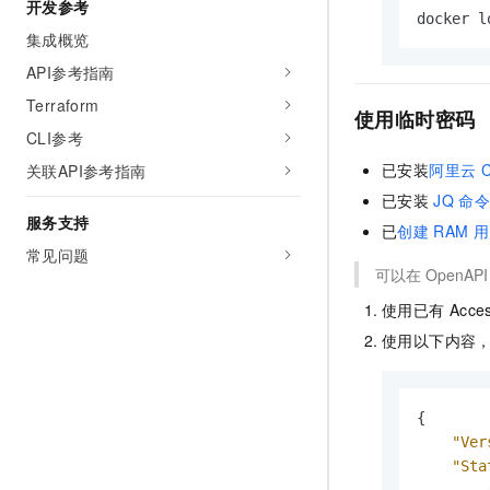
开发参考
docker
集成概览
API参考指南
Terraform
使用临时密码
CLI参考
已安装
阿里云
C
关联API参考指南
已安装
JQ
命
服务支持
已
创建
RAM
用
常见问题
可以在
OpenAPI 
使用已有
Acce
使用以下内容
{
"Ver
"Sta