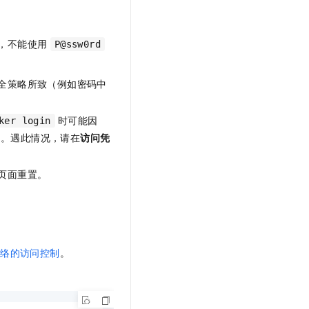
项，不能使用
P@ssw0rd
全策略所致（例如密码中
时可能因
ker login
）。遇此情况，请在
访问凭
页面重置。
网络的访问控制
。