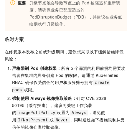
重要
升级节点池会导致节点上的
Pod
被驱逐和重新调
度，请确保业务已配置适当的
PodDisruptionBudget（PDB），并建议在业务低
峰期执行升级操作。
临时方案
在修复版本发布之前或升级期间，建议您采取以下缓解措施降低
风险：
严格限制
Pod
创建权限：
所有
5
个漏洞的利用前提均需要攻
击者在集群内具备创建
Pod
的权限。请通过
Kubernetes
RBAC
确保仅受信任的用户和服务账号拥有
create
权限。
pods
强制使用
Always
镜像拉取策略：
针对
CVE-2026-
50195（缓存投毒），建议将关键工作负载
的
设置为
，避免使
imagePullPolicy
Always
用
或
，同时通过如下措施限制从受
IfNotPresent
Never
信任的镜像仓库拉取镜像。