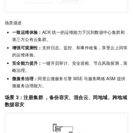
场景描述
一致运维体验：
ACK
统一的运维能力下沉到数据中心集群和
第三方公有云集群。
增强可观测性：
支持日志、监控、和事件收集，享受云上同等
的运维体验。
安全能力提升：
一键开启审计、安全巡检、节点风险探测，策
略治理。
微服务治理：
阿里云微服务引擎
MSE
与服务网格
ASM
提供
微服务治理能力。
场景
3：注册集群 ，备份容灾、混合云、同地域、跨地域
数据容灾