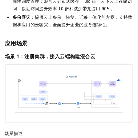
弹性调度管理；混合云分布式缓存
Fluid
统一云下云上存储访
问，接近访问提升效率
10
倍和减少带宽占用
90%。
备份容灾
：提供云上备份、恢复、迁移一体化的方案，支持数
据和应用的云容灾，全面提升企业的业务连续性。
应用场景
场景
1：注册集群，接入云端构建混合云
场景描述