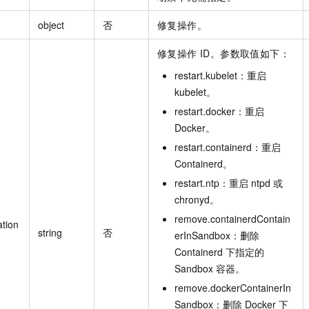
object
否
修复操作。
修复操作 ID。参数取值如下：
restart.kubelet：重启
kubelet。
restart.docker：重启
Docker。
restart.containerd：重启
Containerd。
restart.ntp：重启 ntpd 或
chronyd。
remove.containerdContain
ation
string
否
erInSandbox：删除
Containerd 下指定的
Sandbox 容器。
remove.dockerContainerIn
Sandbox：删除 Docker 下