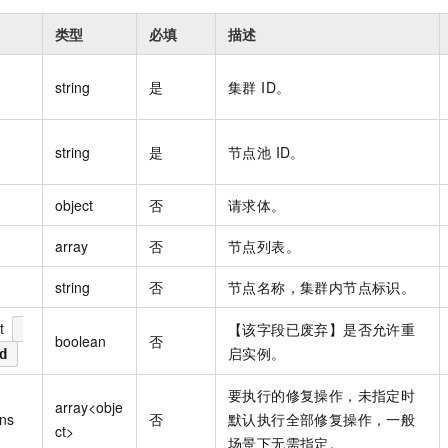
类型
必填
描述
string
是
集群 ID。
string
是
节点池 ID。
object
否
请求体。
array
否
节点列表。
string
否
节点名称，集群内节点标识。
t
【该字段已废弃】是否允许重
boolean
否
启实例。
d
要执行的修复操作，未指定时
array<obje
ons
否
默认执行全部修复操作，一般
ct>
场景下无需指定。