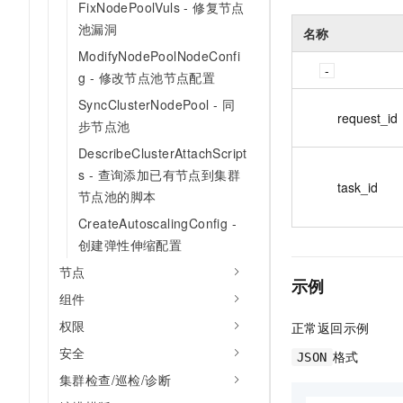
FixNodePoolVuls - 修复节点
池漏洞
名称
ModifyNodePoolNodeConfi
g - 修改节点池节点配置
SyncClusterNodePool - 同
request_id
步节点池
DescribeClusterAttachScript
s - 查询添加已有节点到集群
task_id
节点池的脚本
CreateAutoscalingConfig -
创建弹性伸缩配置
节点
示例
组件
权限
正常返回示例
安全
格式
JSON
集群检查/巡检/诊断