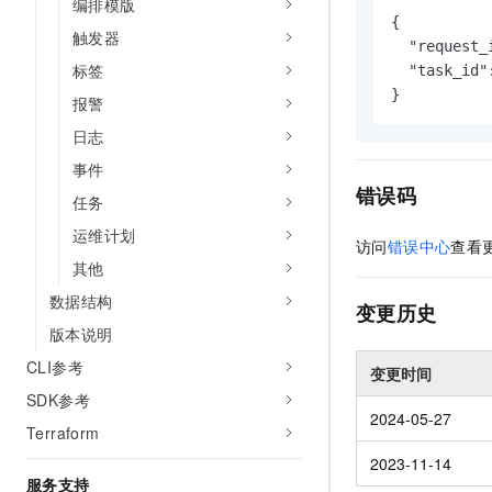
编排模版
{

触发器
  "request_
标签
  "task_id"
}
报警
日志
事件
错误码
任务
运维计划
访问
错误中心
查看
其他
数据结构
变更历史
版本说明
CLI参考
变更时间
SDK参考
2024-05-27
Terraform
2023-11-14
服务支持