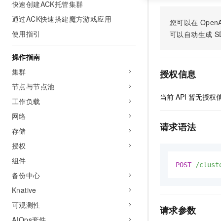
快速创建ACK托管集群
通过ACK快速搭建魔方游戏应用
您可以在
OpenA
使用指引
可以自动生成
S
操作指南
集群
授权信息
节点与节点池
当前
API
暂无授权
工作负载
网络
请求语法
存储
授权
组件
POST
/clust
备份中心
Knative
可观测性
请求参数
AIOps套件