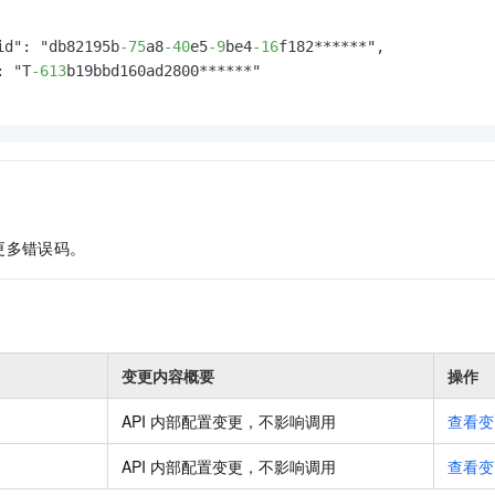
id": "db82195b
-75
a8
-40
e5
-9
be4
-16
f182******",

: "T
-613
b19bbd160ad2800******"

更多错误码。
变更内容概要
操作
API 内部配置变更，不影响调用
查看变
API 内部配置变更，不影响调用
查看变