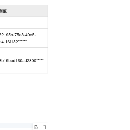
例值
82195b-75a8-40e5-
e4-16f182******
3b19bbd160ad2800*****