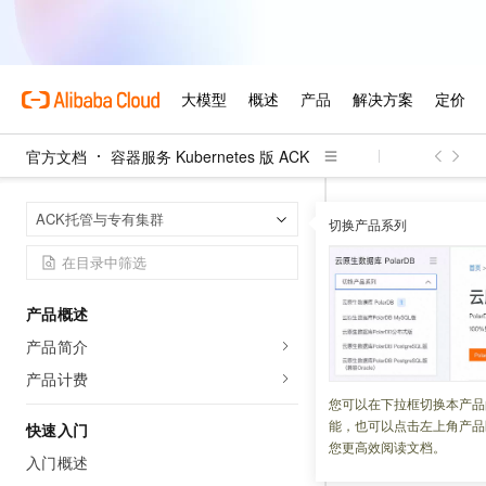
官方文档
容器服务 Kubernetes 版 ACK
容器服务 Kuber
首页
ACK托管与专有集群
切换产品系列
RepairClusterN
RepairC
产品概述
产品简介
更新时间：
2026-03-26
产品计费
修复集群节点池。
您可以在下拉框切换本产品
能，也可以点击左上角产品
快速入门
您更高效阅读文档。
调试
入门概述