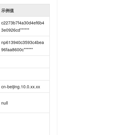
示例值
c2273b7f4a30d4ef6b4
3e0926cd******
np613940c3593c4bea
96faa8600c******
cn-beijing.10.0.xx.xx
null