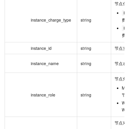
节点付
Pr
instance_charge_type
string
费
Po
费
instance_id
string
节点实例
instance_name
string
节点在
节点角
Ma
instance_role
string
节
Wo
Wo
节点对应