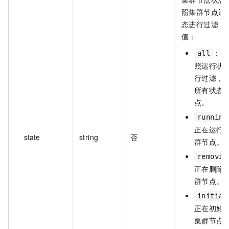
照集群节点运
态进行过滤，
值：
：不
all
照运行状
行过滤，
所有状态
点。
running
正在运行
state
string
否
群节点。
removin
正在删除
群节点。
initial
正在初始
集群节点