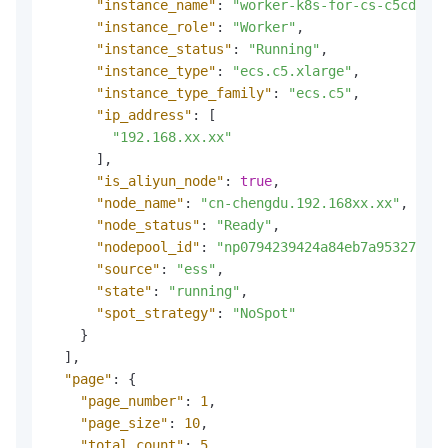
"instance_name"
:
"worker-k8s-for-cs-c5cdf7e3
"instance_role"
:
"Worker"
,
"instance_status"
:
"Running"
,
"instance_type"
:
"ecs.c5.xlarge"
,
"instance_type_family"
:
"ecs.c5"
,
"ip_address"
:
[
"192.168.xx.xx"
]
,
"is_aliyun_node"
:
true
,
"node_name"
:
"cn-chengdu.192.168xx.xx"
,
"node_status"
:
"Ready"
,
"nodepool_id"
:
"np0794239424a84eb7a95327369d
"source"
:
"ess"
,
"state"
:
"running"
,
"spot_strategy"
:
"NoSpot"
}
]
,
"page"
:
{
"page_number"
:
1
,
"page_size"
:
10
,
"total_count"
:
5