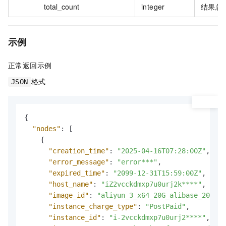
total_count
integer
结果总
示例
正常返回示例
格式
JSON
{
"nodes"
:
[
{
"creation_time"
:
"2025-04-16T07:28:00Z"
,
"error_message"
:
"error***"
,
"expired_time"
:
"2099-12-31T15:59:00Z"
,
"host_name"
:
"iZ2vcckdmxp7u0urj2k****"
,
"image_id"
:
"aliyun_3_x64_20G_alibase_202412
"instance_charge_type"
:
"PostPaid"
,
"instance_id"
:
"i-2vcckdmxp7u0urj2****"
,