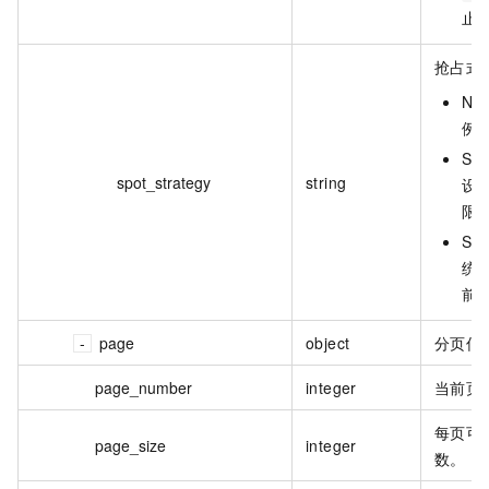
止
抢占式
No
例
Spo
spot_strategy
string
设
限
Sp
统
前
page
object
分页信
page_number
integer
当前页
每页可
page_size
integer
数。