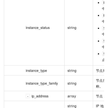
Pe
中
Ru
中
instance_status
string
St
中
St
中
St
止
instance_type
string
节点规
节点所属
instance_type_family
string
称。
ip_address
array
节点 I
string
IP 地