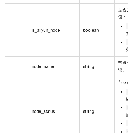
是否为
值：
tr
is_aliyun_node
boolean
例
fa
实
节点名
node_name
string
识。
节点是
Re
绪
No
node_status
string
就
Un
Of