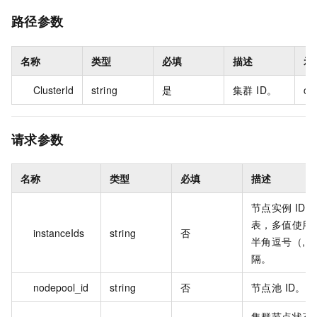
路径参数
名称
类型
必填
描述
示
ClusterId
string
是
集群 ID。
c8
请求参数
名称
类型
必填
描述
节点实例 ID 
表，多值使用
instanceIds
string
否
半角逗号（,）
隔。
nodepool_id
string
否
节点池 ID。
集群节点状态