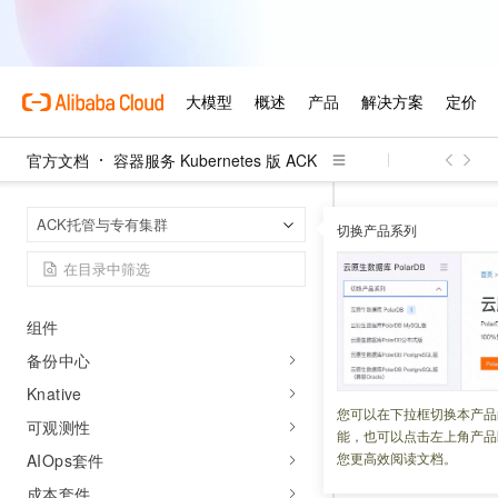
通过ACK快速搭建魔方游戏应用
使用指引
操作指南
集群
官方文档
节点与节点池
容器服务 Kubernetes 版 ACK
工作负载
容器服务 Kuber
首页
ACK托管与专有集群
网络
切换产品系列
CancelOperati
存储
Cancel
授权
组件
更新时间：
2026-03-26
备份中心
Knative
使用
CancelOperat
您可以在下拉框切换本产品
可观测性
能，也可以点击左上角产品
您更高效阅读文档。
AIOps套件
调试
成本套件