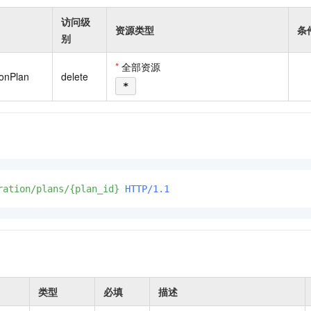
访问级
资源类型
条
别
*
全部资源
ionPlan
delete
*
ration/plans/{plan_id}
HTTP/1.1
类型
必填
描述