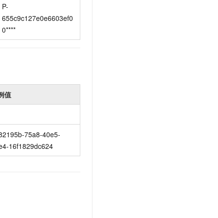
P-
655c9c127e0e6603ef0
0****
例值
82195b-75a8-40e5-
e4-16f1829dc624