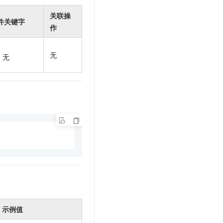
关联操
件关键字
作
无
无
示例值