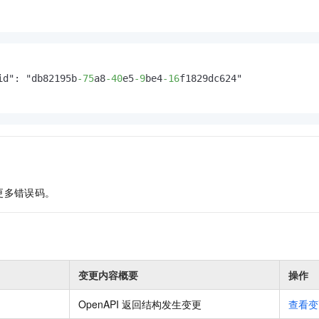
id": "db82195b
-75
a8
-40
e5
-9
be4
-16
f1829dc624"

更多错误码。
变更内容概要
操作
OpenAPI 返回结构发生变更
查看变