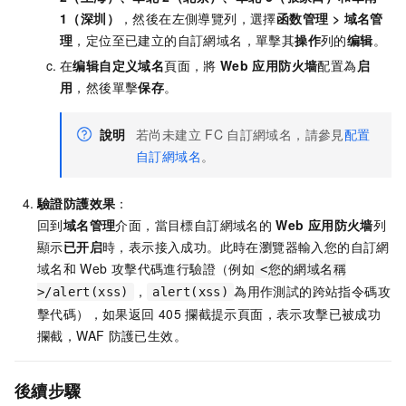
1（深圳）
，然後在左側導覽列，選擇
函数管理
>
域名管
理
，定位至已建立的自訂網域名，單擊其
操作
列的
编辑
。
在
编辑自定义域名
頁面，將
Web
应用防火墙
配置為
启
用
，然後單擊
保存
。
說明
若尚未建立
FC
自訂網域名，請參見
配置
自訂網域名
。
驗證防護效果
：
回到
域名管理
介面，當目標自訂網域名的
Web
应用防火墙
列
顯示
已开启
時，表示接入成功。此時在瀏覽器輸入您的自訂網
域名和
Web
攻擊代碼進行驗證（例如
<您的網域名稱
，
為用作測試的跨站指令碼攻
>/alert(xss)
alert(xss)
擊代碼），如果返回
405
攔截提示頁面，表示攻擊已被成功
攔截，WAF
防護已生效。
後續步驟