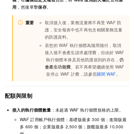
用
，然後單擊
保存
。
重要
取消接入後，業務流量將不再受
WAF
防
護，安全報表中也不再包含相關業務流量
的防護資料。
若您的
WAF
執行個體為隨用隨付，取消
接入後不會產生請求處理費，但由於
WAF
執行個體本身及其他防護規則的存在，
仍
會產生功能費
。若不再希望繼續使用
WAF
並停止
WAF
計費，請參見
關閉
WAF
。
配額與限制
接入的執行個體數量
：未超過 WAF 執行個體規格的上限。
WAF
訂用帳戶執行個體：基礎版最多
300
個；進階版最
多
600
個；企業版最多
2,500
個；旗艦版最多
10,000
個。