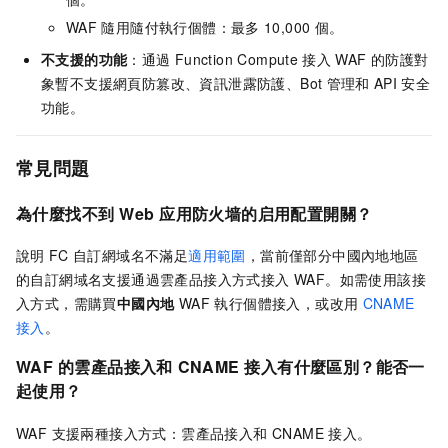
WAF
隨用隨付執行個體：最多
10,000
個。
不支援的功能
：
通過
Function Compute
接入
WAF
的防護對
象暫不支援網頁防篡改、資訊泄露防護、Bot
管理和
API
安全
功能。
常見問題
為什麼找不到
Web
应用防火墙
的
启用
配置開關
？
說明
FC
自訂網域名不滿足
適用範圍
，當前僅部分中國內地地區
的自訂網域名支援通過雲產品接入方式接入 WAF。如需使用該接
入方式，需購買
中國內地
WAF 執行個體接入，或改用
CNAME
接入
。
WAF
的雲產品接入和
CNAME
接入有什麼區別？能否一
起使用？
WAF 支援兩種接入方式：雲產品接入和 CNAME 接入。