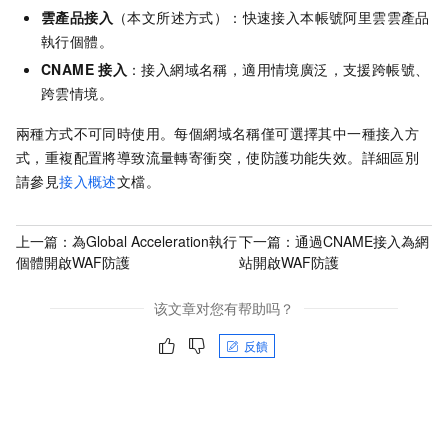
雲產品接入
（本文所述方式）：快速接入本帳號阿里雲雲產品
執行個體。
CNAME
接入
：接入網域名稱，適用情境廣泛，支援跨帳號、
跨雲情境。
兩種方式不可同時使用。每個網域名稱僅可選擇其中一種接入方
式，重複配置將導致流量轉寄衝突，使防護功能失效。詳細區別
請參見
接入概述
文檔。
上一篇：
為Global Acceleration執行
下一篇：
通過CNAME接入為網
個體開啟WAF防護
站開啟WAF防護
该文章对您有帮助吗？
反饋