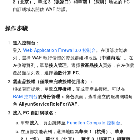
2（北京）、華北
3（張家口）和華南
1（深圳）
地區的
FC
自訂網域名開啟
WAF
防護。
操作步驟
進入控制台
：
登入
Web Application Firewall3.0
控制台
。在頂部功能表
列，選擇
WAF
執行個體的資源群組和地區（
中國內地
）。
在
左側導覽列，單擊
接入管理
。選擇
雲產品接入
頁簽，在左側雲
產品類型列表，選擇
函数计算 FC
。
雲產品授權（僅限未完成授權使用者）
：
根據頁面提示，單擊
立即授權
，完成雲產品授權。可以在
RAM
控制台
的
身份管理
>
角色
頁面，查看建立的服務關聯角
色
AliyunServiceRoleForWAF
。
接入
FC
自訂網域名
：
單擊
接入
，頁面跳轉至
Function Compute
控制台
。
在頂部功能表列，選擇地區為
華東
1（杭州）、華東
2（上海）、華北
2（北京）、華北
3（張家口）和華南