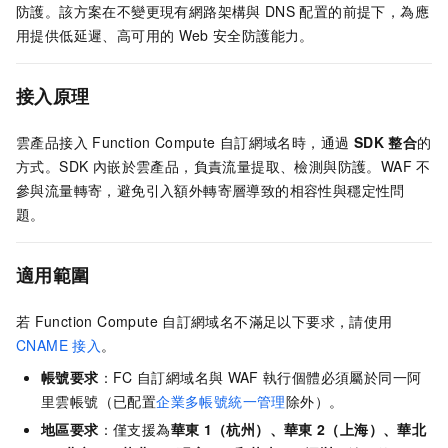
防護。該方案在不變更現有網路架構與
DNS
配置的前提下，為應
用提供低延遲、高可用的
Web
安全防護能力。
接入原理
雲產品接入
Function Compute
自訂網域名時，通過
SDK 整合
的
方式。SDK 內嵌於雲產品，負責流量提取、檢測與防護。WAF 不
參與流量轉寄，避免引入額外轉寄層導致的相容性與穩定性問
題。
適用範圍
若
Function Compute
自訂網域名不滿足以下要求，請使用
CNAME
接入
。
帳號要求
：FC
自訂網域名與
WAF
執行個體必須屬於同一阿
里雲帳號（已配置
企業多帳號統一管理
除外）。
地區要求
：僅支援為
華東
1（杭州）、華東
2（上海）、華北