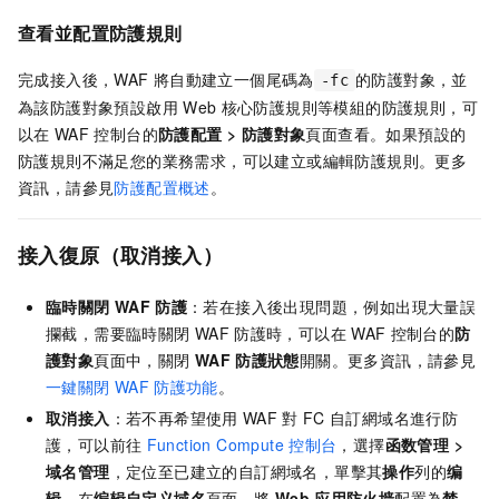
查看並配置防護規則
完成接入後，WAF
將自動建立一個尾碼為
的防護對象，並
-fc
為該防護對象預設啟用
Web
核心防護規則等模組的防護規則，可
以在
WAF
控制台的
防護配置
>
防護對象
頁面查看。如果預設的
防護規則不滿足您的業務需求，可以建立或編輯防護規則。更多
資訊，請參見
防護配置概述
。
接入復原（取消接入）
臨時關閉
WAF
防護
：若在接入後出現問題，例如出現大量誤
攔截，需要臨時關閉
WAF
防護時，可以在
WAF
控制台的
防
護對象
頁面中，關閉
WAF
防護狀態
開關。更多資訊，請參見
一鍵關閉
WAF
防護功能
。
取消接入
：若不再希望使用
WAF
對
FC
自訂網域名進行防
護，可以前往
Function Compute
控制台
，選擇
函数管理
>
域名管理
，定位至已建立的自訂網域名，單擊其
操作
列的
编
辑
，在
编辑自定义域名
頁面，將
Web
应用防火墙
配置為
禁