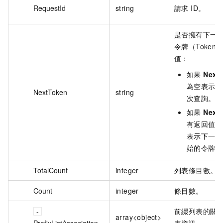
RequestId
string
請求 ID。
是否擁有下一
令牌（Token
值：
如果
Next
為空表示沒
NextToken
string
次查詢。
如果
Next
有返回值，
表示下一次
始的令牌。
TotalCount
integer
列表條目數。
Count
integer
條目數。
前綴列表的關
array<object>
PrefixListAssociation
表資訊。