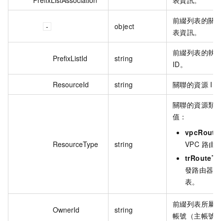
前綴列表的關
object
表資訊。
前綴列表的執
PrefixListId
string
ID。
ResourceId
string
關聯的資源 ID
關聯的資源類
值：
vpcRoute
ResourceType
string
VPC 路由
trRouteTa
發路由器的
表。
前綴列表所屬
OwnerId
string
帳號（主帳號）