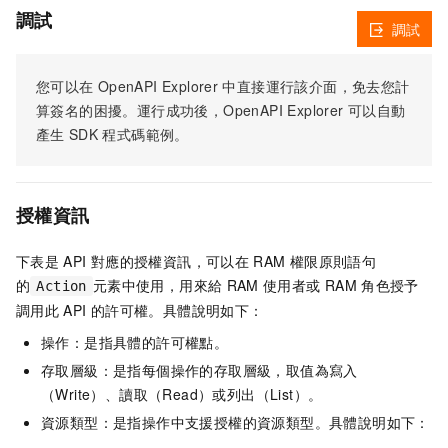
調試
調試
您可以在
OpenAPI Explorer
中直接運行該介面，免去您計
算簽名的困擾。運行成功後，OpenAPI Explorer
可以自動
產生
SDK
程式碼範例。
授權資訊
下表是
API
對應的授權資訊，可以在
RAM
權限原則語句
的
元素中使用，用來給
RAM
使用者或
RAM
角色授予
Action
調用此
API
的許可權。具體說明如下：
操作：是指具體的許可權點。
存取層級：是指每個操作的存取層級，取值為寫入
（Write）、讀取（Read）或列出（List）。
資源類型：是指操作中支援授權的資源類型。具體說明如下：