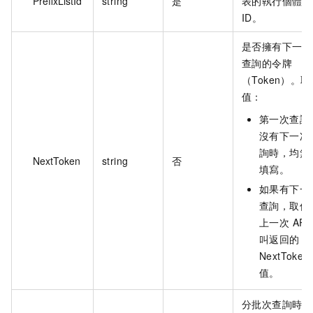
PrefixListId
string
是
表的執行個體
ID。
是否擁有下一次
查詢的令牌
（Token）。取
值：
第一次查詢
沒有下一次
詢時，均無
NextToken
string
否
填寫。
如果有下一
查詢，取值
上一次 API
叫返回的
NextToken
值。
分批次查詢時每