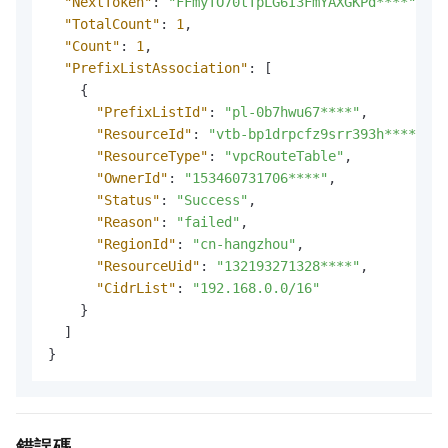
"NextToken"
:
"FFmyTO70tTpLG6I3FmYAXGKPd****"
,
"TotalCount"
:
1
,
"Count"
:
1
,
"PrefixListAssociation"
:
[
{
"PrefixListId"
:
"pl-0b7hwu67****"
,
"ResourceId"
:
"vtb-bp1drpcfz9srr393h****"
,
"ResourceType"
:
"vpcRouteTable"
,
"OwnerId"
:
"153460731706****"
,
"Status"
:
"Success"
,
"Reason"
:
"failed"
,
"RegionId"
:
"cn-hangzhou"
,
"ResourceUid"
:
"132193271328****"
,
"CidrList"
:
"192.168.0.0/16"
}
]
}
錯誤碼