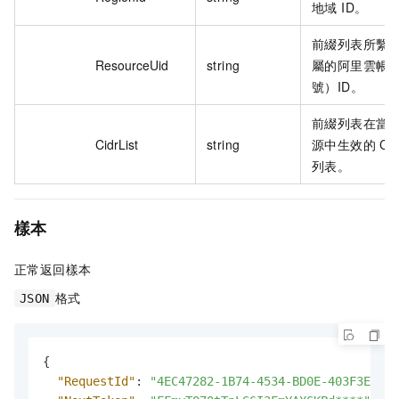
地域 ID。
前綴列表所繫
ResourceUid
string
屬的阿里雲帳
號）ID。
前綴列表在當
CidrList
string
源中生效的 CI
列表。
樣本
正常返回樣本
格式
JSON
{
"RequestId"
:
"4EC47282-1B74-4534-BD0E-403F3EE64C