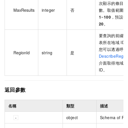
次顯示的條目
MaxResults
integer
否
數。取值範圍：
1
~
100
，預設值
20
。
要查詢的前綴列
表所在地域 ID
您可以透過呼叫
RegionId
string
是
DescribeRegio
介面取得地域
ID。
返回參數
名稱
類型
描述
object
Schema of Re