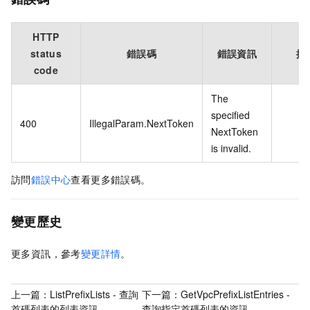
HTTP
status
錯誤碼
錯誤資訊
描
code
The
specified
400
IllegalParam.NextToken
NextToken
is invalid.
訪問
錯誤中心
查看更多錯誤碼。
變更歷史
更多資訊，參考
變更詳情
。
上一篇：
ListPrefixLists - 查詢
下一篇：
GetVpcPrefixListEntries -
首碼列表的列表資訊
查詢指定首碼列表的資訊