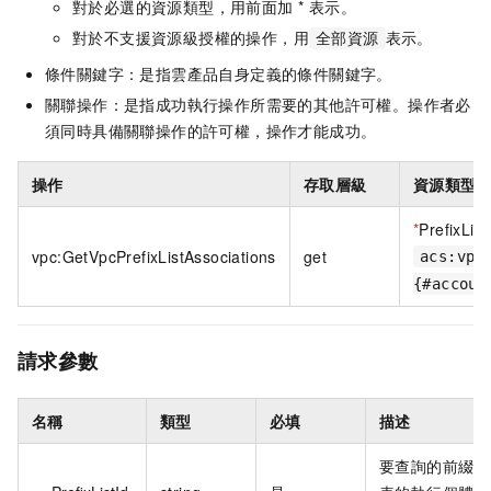
對於必選的資源類型，用前面加 * 表示。
對於不支援資源級授權的操作，用
表示。
全部資源
條件關鍵字：是指雲產品自身定義的條件關鍵字。
關聯操作：是指成功執行操作所需要的其他許可權。操作者必
須同時具備關聯操作的許可權，操作才能成功。
操作
存取層級
資源類型
*
PrefixList
vpc:GetVpcPrefixListAssociations
get
acs:vpc
{#accoun
請求參數
名稱
類型
必填
描述
要查詢的前綴列