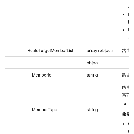
主
Del
刪
Una
主
RouteTargetMemberList
array<object>
路由
object
MemberId
string
路由目
路由
當前
G
MemberType
string
枚舉
Ga
網