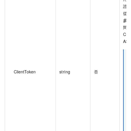
證
從
參
間
Cli
AS
ClientToken
string
否