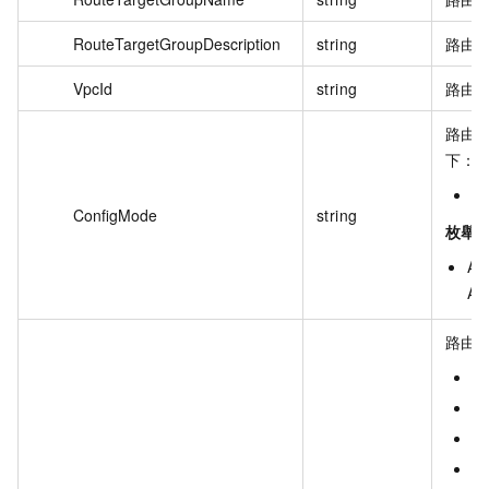
RouteTargetGroupDescription
string
路由
VpcId
string
路由目
路由
下：
A
ConfigMode
string
枚舉
Act
Ac
路由
R
S
Av
A