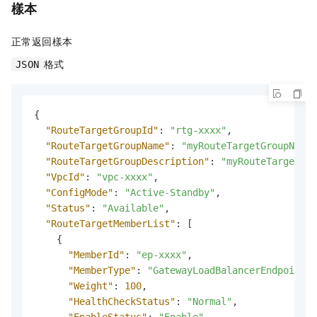
樣本
正常返回樣本
格式
JSON
{
"RouteTargetGroupId"
:
"rtg-xxxx"
,
"RouteTargetGroupName"
:
"myRouteTargetGroupName"
"RouteTargetGroupDescription"
:
"myRouteTargetGro
"VpcId"
:
"vpc-xxxx"
,
"ConfigMode"
:
"Active-Standby"
,
"Status"
:
"Available"
,
"RouteTargetMemberList"
:
[
{
"MemberId"
:
"ep-xxxx"
,
"MemberType"
:
"GatewayLoadBalancerEndpoint"
,
"Weight"
:
100
,
"HealthCheckStatus"
:
"Normal"
,
"EnableStatus"
:
"Enable"