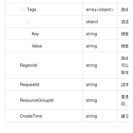
Tags
array<object>
路由
object
資源
Key
string
標籤
Value
string
標籤
路由目
RegionId
string
可以通過
取地區
RequestId
string
請求 
要查
ResourceGroupId
string
ID。
CreateTime
string
建立