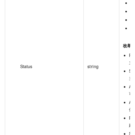
P
S
D
U
常
枚舉
Rec
主
Status
string
Swi
主
Ava
可
Ab
備
Pen
建
Swi