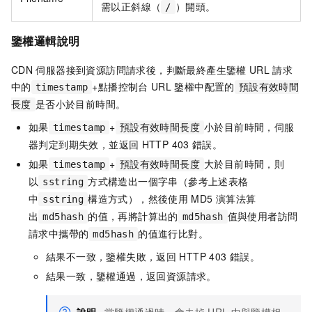
需以正斜線（
）開頭。
/
鑒權邏輯說明
CDN
伺服器接到資源訪問請求後，判斷最終產生鑒權
URL
請求
中的
+點播控制台
URL
鑒權中配置的
timestamp
預設有效時間
是否小於目前時間。
長度
如果
+
小於目前時間，伺服
timestamp
預設有效時間長度
器判定到期失效，並返回
HTTP 403
錯誤。
如果
+
大於目前時間，則
timestamp
預設有效時間長度
以
方式構造出一個字串（參考上述表格
sstring
中
構造方式），然後使用
MD5
演算法算
sstring
出
的值，再將計算出的
值與使用者訪問
md5hash
md5hash
請求中攜帶的
的值進行比對。
md5hash
結果不一致，鑒權失敗，返回
HTTP 403
錯誤。
結果一致，鑒權通過，返回資源請求。