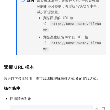
說明
當鑒權通過時，會去掉
URL
中與鑒權相
關的那部分參數，可以提高快取命中率，
減少回源流量。
實際回源的
URL
格
式：
http://DomainName/FileNa
me
實際產生緩衝
key
的
URL
格
式：
http://DomainName/FileNa
me
鑒權
URL
樣本
通過以下樣本說明，您可以準確理解鑒權方式
B
的實現方式。
樣本條件
回源請求對象：