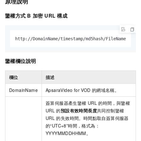
原理說明
鑒權方式
B
加密
URL
構成
http://DomainName/timestamp/md5hash/FileName
鑒權欄位說明
欄位
描述
DomainName
ApsaraVideo for VOD
的網域名稱。
簽算伺服器產生鑒權
URL
的時間，與鑒權
URL
的
預設有效時間長度
共同控制鑒權
URL
的失效時間。時間點取自簽算伺服器
的
“UTC+8”時間，格式為：
YYYYMMDDHHMM
。