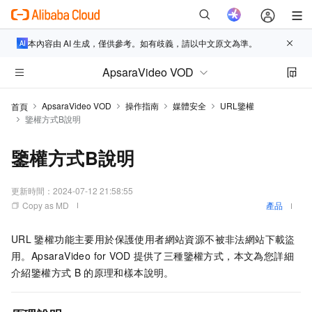
本內容由 AI 生成，僅供參考。如有歧義，請以中文原文為準。
ApsaraVideo VOD
ApsaraVideo VOD
操作指南
媒體安全
URL鑒權
首頁
鑒權方式B說明
鑒權方式B說明
更新時間：
2024-07-12 21:58:55
Copy as MD
產品
URL
鑒權功能主要用於保護使用者網站資源不被非法網站下載盜
用。ApsaraVideo for VOD
提供了三種鑒權方式，本文為您詳細
介紹鑒權方式
B
的原理和樣本說明。