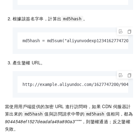
根據該簽名字串，計算出
。
md5hash
md5hash = md5sum("aliyunvodexp12341627747200/v
產生鑒權
URL。
http://example.aliyundoc.com/1627747200/904454
當使用用戶端提供的加密
URL
進行訪問時，如果
CDN
伺服器計
算出來的
值與訪問請求中帶的
值相同，都為
md5hash
md5hash
9044548ef1527deadafa49a890a3****
，則鑒權通過；反之鑒權
失敗。