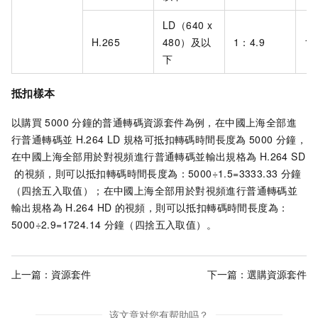
LD（640 x
H.265
480）及以
1：4.9
1：
下
抵扣樣本
以購買
5000
分鐘的普通轉碼資源套件為例，在中國上海全部進
行普通轉碼並
H.264 LD
規格可抵扣轉碼時間長度為
5000
分鐘，
在中國上海全部用於對視頻進行普通轉碼並輸出規格為
H.264 SD
的視頻，則可以抵扣轉碼時間長度為：5000÷1.5=3333.33
分鐘
（四捨五入取值）；在中國上海全部用於對視頻進行普通轉碼並
輸出規格為
H.264 HD
的視頻，則可以抵扣轉碼時間長度為：
5000÷2.9=1724.14
分鐘（四捨五入取值）。
上一篇：
資源套件
下一篇：
選購資源套件
该文章对您有帮助吗？