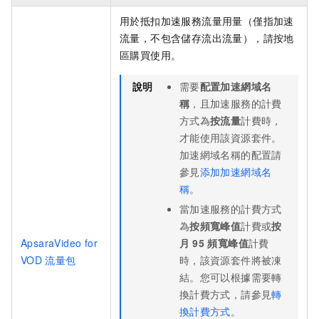
用於抵扣加速服務流量用量
（僅指加速
流量，不包含儲存流出流量）
，請按地
區購買使用。
說明
需要
配置加速網域名
稱
，且加速服務的計費
方式為
按流量
計費時，
才能使用該資源套件。
加速網域名稱的配置請
參見
添加加速網域名
稱
。
當加速服務的計費方式
為
按頻寬峰值
計費或
按
ApsaraVideo for
月
95
頻寬峰值
計費
VOD
流量包
時，該資源套件將被凍
結。您可以根據需要轉
換計費方式，請參見
轉
換計費方式
。