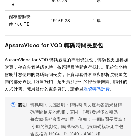
3833.88
1
年
TB
儲存資源套
19169.28
1
年
件-100 TB
ApsaraVideo for VOD
轉碼時間長度包
ApsaraVideo for VOD
轉碼處理的專用資源包，轉碼包支援疊加
購買，存在多個轉碼包時，按照購買時間進行抵扣。系統每小時
會統計您使用的轉碼時間長度，在資源套件容量和解析度範圍之
內的部分直接用餘量抵扣，超出資源套件的部分按照隨用隨付的
方式計費。隨用隨付的更多資訊，請參見
媒資轉碼計費
。
說明
轉碼時間長度說明：轉碼時間長度為各類規格轉
碼時間長度的總和，若同一視頻發起多次轉碼，
每次轉碼都會產生計費。例如：一個時間長度為
1
小時的視頻使用轉碼模板組（該轉碼模板組中包
含規格為
H264.LD（640 x 480）和