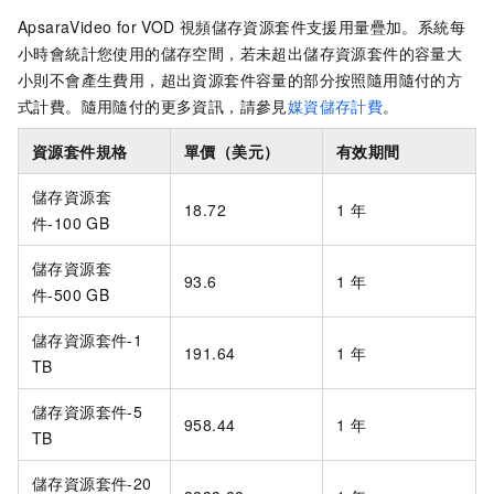
ApsaraVideo for VOD
視頻儲存資源套件支援用量疊加。系統每
小時會統計您使用的儲存空間，若未超出儲存資源套件的容量大
小則不會產生費用，超出資源套件容量的部分按照隨用隨付的方
式計費。隨用隨付的更多資訊，請參見
媒資儲存計費
。
資源套件規格
單價（美元）
有效期間
儲存資源套
18.72
1
年
件-100 GB
儲存資源套
93.6
1
年
件-500 GB
儲存資源套件-1
191.64
1
年
TB
儲存資源套件-5
958.44
1
年
TB
儲存資源套件-20