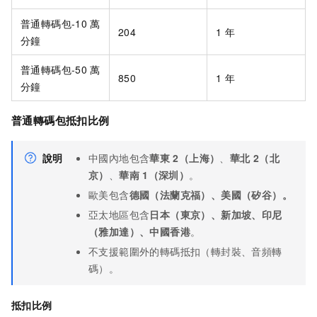
普通轉碼包-10
萬
204
1
年
分鐘
普通轉碼包-50
萬
850
1
年
分鐘
普通轉碼包抵扣比例
說明
中國內地包含
華東
2（上海）
、
華北
2（北
京）
、
華南
1（深圳）
。
歐美包含
德國（法蘭克福）、美國（矽谷）。
亞太地區包含
日本（東京）、新加坡、印尼
（雅加達）
、中國香港
。
不支援範圍外的轉碼抵扣（轉封裝、音頻轉
碼）。
抵扣比例