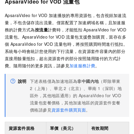
ApsaraVideo for VOD
流量包
ApsaraVideo for VOD
加速播放的專用資源包，包含視頻加速流
量，不包含儲存流出流量。僅當配置了加速網域名稱，且加速服
務的計費方式為
按流量
計費時，才能抵扣
ApsaraVideo for VOD
流量包。ApsaraVideo for VOD
流量包支援疊加購買，當存在多
個
ApsaraVideo for VOD
流量包時，將按照購買時間進行抵扣。
系統每小時會統計您使用的下行流量，在資源套件容量內的部分
直接用餘量抵扣，超出資源套件的部分按照隨用隨付的方式計
費。隨用隨付的更多資訊，請參見
加速服務計費
。
說明
下述表格僅為加速地區為
非中國內地
（即除華東
2（上海）、華北
2（北京）、華南
1（深圳）地
區外，其他地區通用）的
ApsaraVideo for VOD
流量包套餐價格，其他加速地區的資源套件套餐
價格請參見
資源套件購買頁面
。
資源套件規格
單價（美元）
有效期間